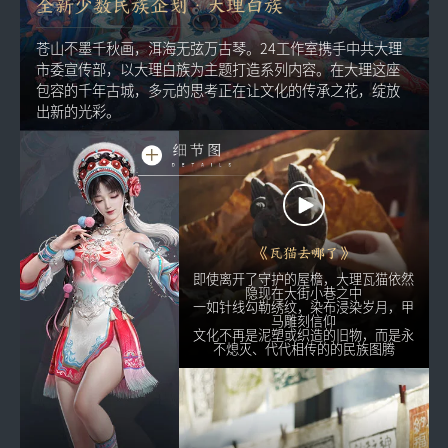
全新少数民族企划·大理白族
苍山不墨千秋画，洱海无弦万古琴。24工作室携手中共大理
市委宣传部，以大理白族为主题打造系列内容。
在大理这座
包容的千年古城，多元的思考正在让文化的传承之花，绽放
出新的光彩。
《瓦猫去哪了》
即使离开了守护的屋檐，大理瓦猫依然
隐现在大街小巷之中
一如针线勾勒绣纹，染布浸染岁月，甲
马雕刻信仰
文化不再是泥塑或织造的旧物，而是永
不熄灭、代代相传的的民族图腾