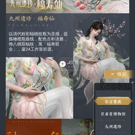
九州遗珍·福寿仙
以清代粉彩蝠桃纹瓶为灵感，提
炼橄榄瓶曲线，配色古朴淡雅，
饰八桃双蝠纹，寓「福寿双
全」，凝24工作室祈愿。
收起
东方黎族
甘肃省博物馆
九州遗珍