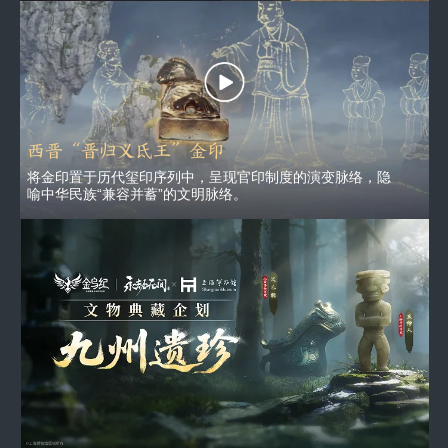
西晋“晋归义氐王”金印
将金印置于历代玺印序列中，呈现官印制度的演变脉络，隐
喻中华民族“兼容并蓄”的文明脉络。