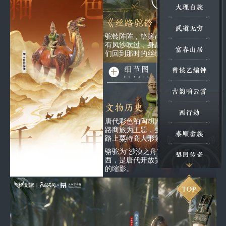
大理白族
《丝路驼铃·风沙筚篥》
武道无穷
驼铃阵阵，筚篥声远，陶俑周身似
有风沙吹过，身后楼阁显现，带我
富春山居
们回到那时的丝绸之路。
曾侯乙编钟
古韵响云霄
文物历史
西行劫
唐代彩色釉陶胡人骑骆驼俑，以丝
路商旅为主题，生动再现了丝绸之
泰顺畲族
路上粟特商人形象。
骆驼为“沙漠之舟”，承载货物往来东
梨园传奇
西，是唐代开放贸易与跨文化交融
的缩影。
金乌纪秦风
金沙遗址博物馆
古兵器博物馆