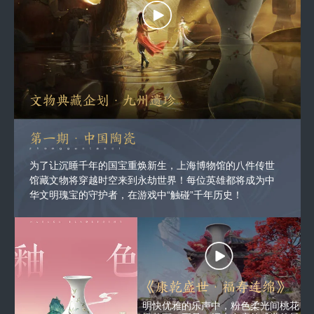
文物典藏企划·九州遗珍
第一期·中国陶瓷
为了让沉睡千年的国宝重焕新生，上海博物馆的八件传世
馆藏文物将穿越时空来到永劫世界！
每位英雄都将成为中
华文明瑰宝的守护者，在游戏中“触碰”千年历史！
《康乾盛世·福寿连绵》
明快优雅的乐声中，粉色柔光间桃花