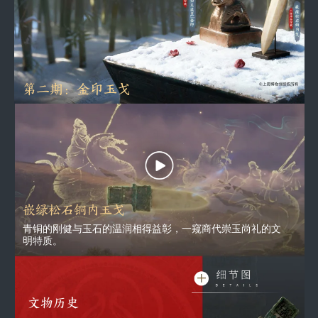
第二期：金印玉戈
嵌绿松石铜内玉戈
青铜的刚健与玉石的温润相得益彰，一窥商代崇玉尚礼的文
明特质。
文物历史