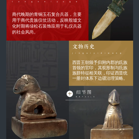
tongneiyuge
商代晚期的青铜玉石复合兵器，主要
用于商代贵族仪仗活动，反映殷墟文
化时期将绿松石装饰应用于礼仪兵器
的社会风尚。
文物历史
jinguiyidiwang
西晋王朝颁予归附内郡的氐族
首领的官印，其驼形制与氐族
族群特征相关联，印证西晋统
一册封体系下边疆治理策略。