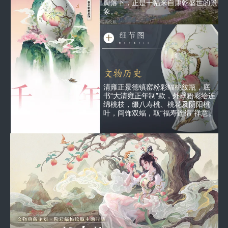
瓣落下，正是一幅来自康乾盛世的景
象。
文物历史
清雍正景德镇窑粉彩蝠桃纹瓶，底
书“大清雍正年制”款，外壁粉彩绘连
绵桃枝，缀八寿桃、桃花及阴阳桃
叶，间饰双蝠，取“福寿连绵”祥意。