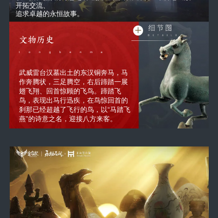
开拓交流、
追求卓越的永恒故事。
文物历史
tongbenma
武威雷台汉墓出土的东汉铜奔马，马
作奔腾状，三足腾空，右后蹄踏一展
翅飞翔、回首惊顾的飞鸟。蹄踏飞
鸟，表现出马行迅疾，在鸟惊回首的
刹那已经超越了飞行的鸟，以“马踏飞
燕”的诗意之名，迎接八方来客。