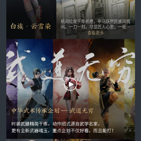
白族扎染技艺代表性传承人 张翰敏
千年祈愿，甲马跃然民族风情
大理扎染是白族民间艺术瑰宝。其以棉
白族·云雪染
一刻，尽显匠人心思；一纸一
麻丝为画布，工艺繁复，每一道工序皆
墨，承载白族信仰。
显匠心独运；图案斑斓，展现白族深厚
查看更多
查看更多
文化底蕴与独特审美，是织就白族织染
文化的绚丽篇章。