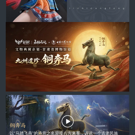
铜奔马
以“马踏飞燕”的诗意之名迎接八方来客，诉说一个古老民族