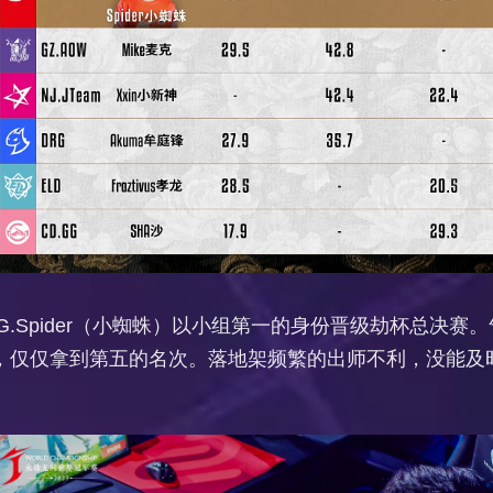
.Spider（小蜘蛛）以小组第一的身份晋级劫杯总决赛
发挥平平，仅仅拿到第五的名次。落地架频繁的出师不利，没能