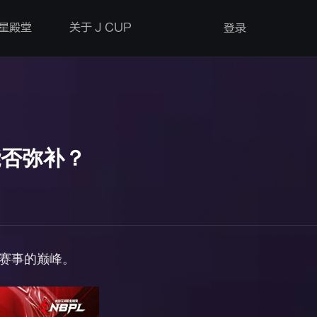
星殿堂
关于 J CUP
登录
能否弥补？
业赛事的巅峰。