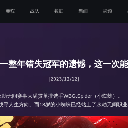
赛程
战队
数据
新闻
视频
一整年错失冠军的遗憾，这一次
[2023/12/12]
劫无间赛事大满贯单排选手WBG.Spider（小蜘蛛）。
找寻人生方向。而18岁的小蜘蛛已经站上了永劫无间职