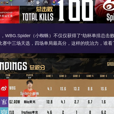
BG.Spider（小蜘蛛）不仅仅获得了“劫杯单排总击败达
比赛中三场天选，四场单局最高分，这样的统治力，谁看