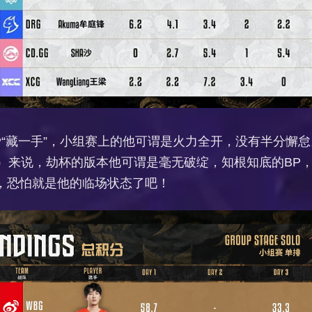
“藏一手”，小组赛上的他可谓是火力全开，没有半分懈
小蜘蛛）来说，劫杯的版本他可谓是毫无破绽，知根知底的B
，恐怕就是他的临场状态了吧！