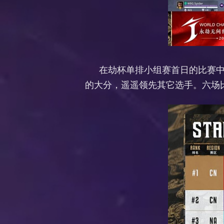
在劫杯单排小组赛首日的比赛中，W
的大分，遥遥领先其它选手。六场