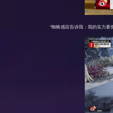
“蜘蛛感应告诉我：我的实力要倒