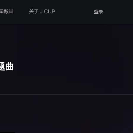
星殿堂
关于 J CUP
登录
题曲