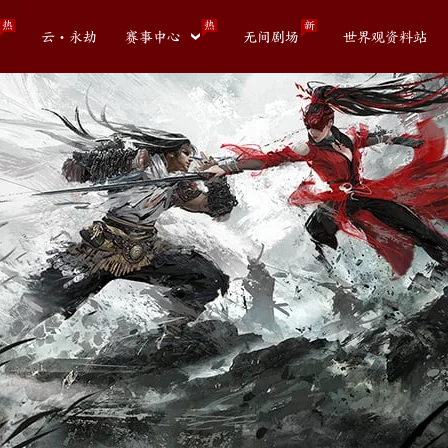
热
热
新
云・永劫
赛事中心
无间剧场
世界观资料站