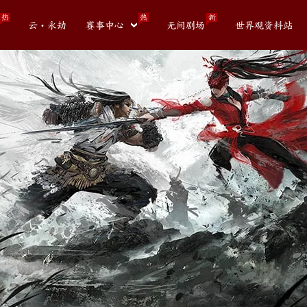
热
热
新
云・永劫
赛事中心
无间剧场
世界观资料站