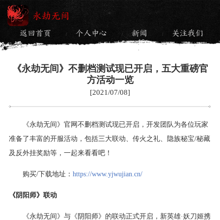
永劫无间
返回首页
个人中心
新闻
关注我们
/
/
/
《永劫无间》不删档测试现已开启，五大重磅官
方活动一览
[2021/07/08]
《永劫无间》官网不删档测试现已开启，开发团队为各位玩家
准备了丰富的开服活动，包括三大联动、传火之礼、隐族秘宝/秘藏
及反外挂奖励等，一起来看看吧！
购买/下载地址：
https://www.yjwujian.cn/
《阴阳师》联动
《永劫无间》与《阴阳师》的联动正式开启，新英雄·妖刀姬携