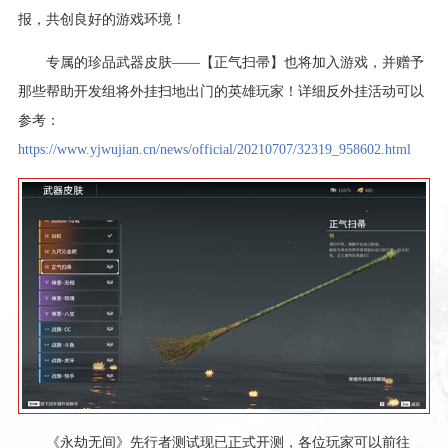
报，共创良好的游戏环境！
专属的珍品武器皮肤——【正气扫帚】也将加入游戏，并赠予
那些帮助开发组将外挂扫地出门的英雄玩家！详细反外挂活动可以
参考：
https://www.yjwujian.cn/news/official/20210707/32319_958602.html
《永劫无间》先行者测试现已正式开测，各位玩家可以前往