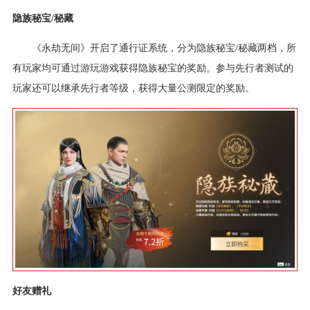
隐族秘宝/秘藏
《永劫无间》开启了通行证系统，分为隐族秘宝/秘藏两档，所
有玩家均可通过游玩游戏获得隐族秘宝的奖励。参与先行者测试的
玩家还可以继承先行者等级，获得大量公测限定的奖励。
好友赠礼