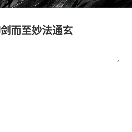
御剑而至妙法通玄