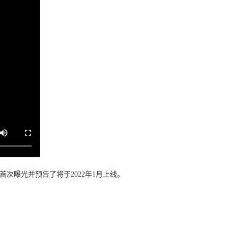
首次曝光并预告了将于2022年1月上线。