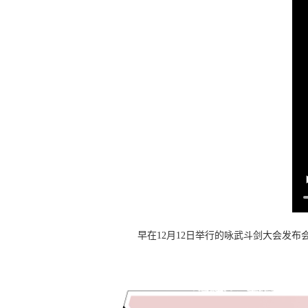
早在12月12日举行的咏武斗剑大会发布