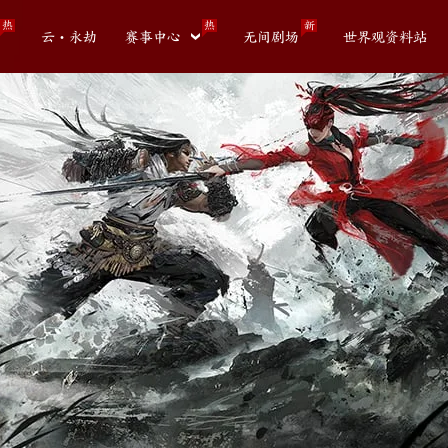
热
热
新
云・永劫
赛事中心
无间剧场
世界观资料站