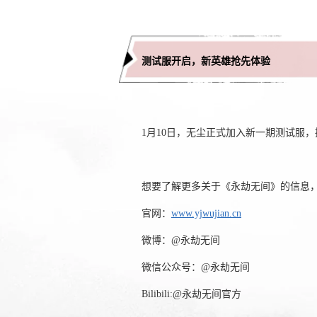
测试服开启，新英雄抢先体验
1月1
0
日，无尘正式加入新一期测试服，
想要了解更多关于《永劫无间》的信息
官网：
www.yjwujian.cn
微博：@永劫无间
微信公众号：@永劫无间
Bilibili:@永劫无间官方