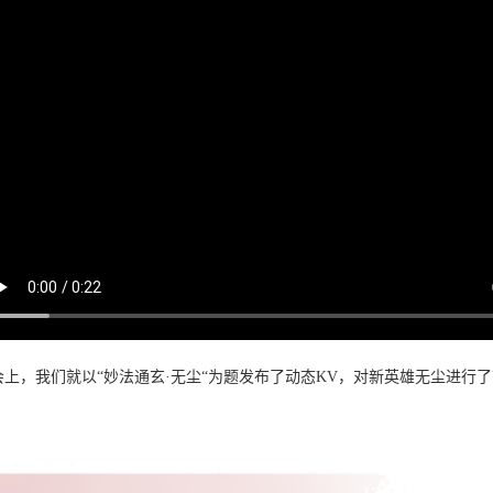
会上，我们就以“妙法通玄·无尘“为题发布了动态KV，对新英雄无尘进行了