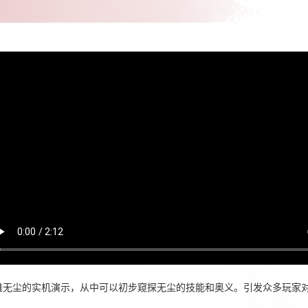
雄无尘的实机演示，从中可以初步窥探无尘的技能和奥义。引发众多玩家