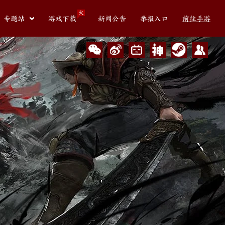
火
专题站
游戏下载
新闻公告
举报入口
前往手游