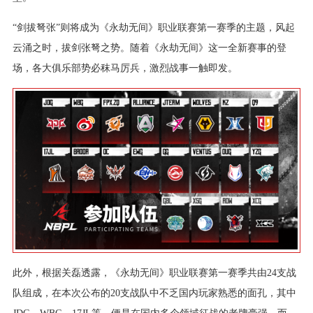
“剑拔弩张”则将成为《永劫无间》职业联赛第一赛季的主题，风起
云涌之时，拔剑张弩之势。随着《永劫无间》这一全新赛事的登
场，各大俱乐部势必秣马厉兵，激烈战事一触即发。
此外，根据关磊透露，《永劫无间》职业联赛第一赛季共由24支战
队组成，在本次公布的20支战队中不乏国内玩家熟悉的面孔，其中
JDG、WBG、17JL等，便是在国内多个领域征战的老牌豪强，而