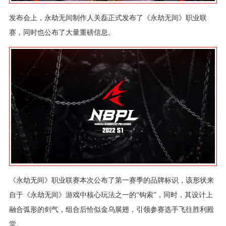
发布会上，永劫无间制作人关磊正式发布了《永劫无间》职业联
赛，同时也公布了大量重磅信息。
《永劫无间》职业联赛本次公布了第一赛季的品牌标识，该形状来
自于《永劫无间》游戏中核心玩法之一的“钩索”，同时，其设计上
融合弧形的剑气，组合后恰似金乌展翅，引领参赛选手飞往胜利殿
堂。