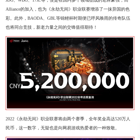
Alliance的加入，也为《永劫无间》职业联赛增添了一抹异国的色
彩。此外，BAODA、GBL等锦鲤杯时期便已呼风唤雨的传奇队伍
也将同台竞技，新老力量之间的交锋值得期待！
2022《永劫无间》职业联赛将由两个赛季，全年奖金高达520万人
民币，这一数字，无疑也是向网易游戏热爱者的一种致敬。