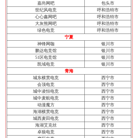
嘉尚网吧
包头市
世纪风电竞
呼和浩特市
心心鑫网吧
呼和浩特市
大灰熊网吧
呼和浩特市
绿色电竞
呼和浩特市
宁夏
神锋网咖
银川市
鹏达电竞馆
银川市
51区电竞馆
银川市
凯域电竞
银川市
青海
城东横贯电竞
西宁市
会顶电竞
西宁市
城中凌恒电竞
西宁市
城中麦航电竞
西宁市
动漫魔方
西宁市
海湖横贯电竞
西宁市
城西麦田电竞
西宁市
海湖艾克丝
西宁市
卓狼电竞
西宁市