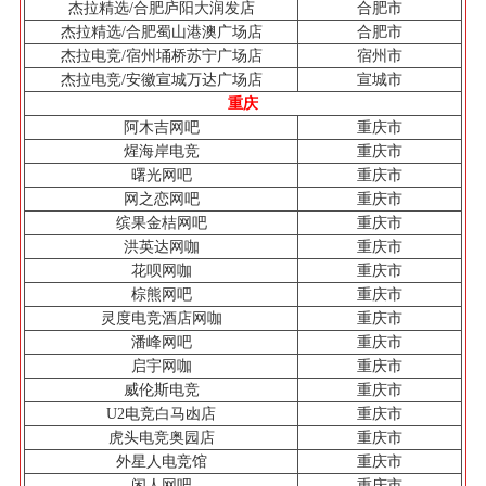
杰拉精选/合肥庐阳大润发店
合肥市
杰拉精选/合肥蜀山港澳广场店
合肥市
杰拉电竞/宿州埇桥苏宁广场店
宿州市
杰拉电竞/安徽宣城万达广场店
宣城市
重庆
阿木吉网吧
重庆市
煋海岸电竞
重庆市
曙光网吧
重庆市
网之恋网吧
重庆市
缤果金桔网吧
重庆市
洪英达网咖
重庆市
花呗网咖
重庆市
棕熊网吧
重庆市
灵度电竞酒店网咖
重庆市
潘峰网吧
重庆市
启宇网咖
重庆市
威伦斯电竞
重庆市
U2电竞白马凼店
重庆市
虎头电竞奥园店
重庆市
外星人电竞馆
重庆市
闲人网吧
重庆市