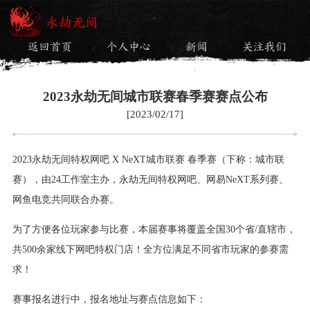
永劫无间
返回首页
个人中心
新闻
关注我们
/
/
/
2023永劫无间城市联赛春季赛赛点公布
[2023/02/17]
2023永劫无间特权网吧 X NeXT城市联赛 春季赛（下称：城市联
赛），由24工作室主办，永劫无间特权网吧、网易NeXT系列赛、
网鱼电竞共同联合办赛。
为了方便各位玩家参与比赛，本届赛事将覆盖全国30个省/直辖市，
共500余家线下网吧特权门店！全方位满足不同省市玩家的参赛需
求！
赛事报名进行中，报名地址与赛点信息如下：