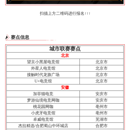
扫描上方二维码进行报名↑↑↑
赛点信息
城市联赛赛点
北京
望京小黑屋电竞馆
北京市
外星人电竞馆
北京市
接触时代龙旗广场
北京市
U+电竞馆
北京市
安徽
加菲猫电竞
安庆市
梦游仙境电竞网咖
安庆市
桃花园网咖
亳州市
小虎牙电竞馆
亳州市
卓威电竞馆
芜湖市
杰拉精选/合肥蜀山中环城店
合肥市