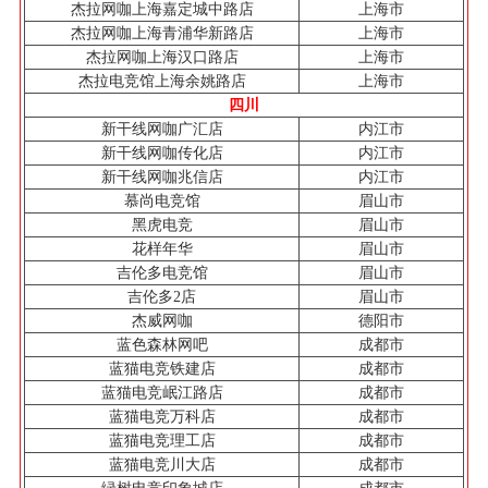
杰拉网咖上海嘉定城中路店
上海市
杰拉网咖上海青浦华新路店
上海市
杰拉网咖上海汉口路店
上海市
杰拉电竞馆上海余姚路店
上海市
四川
新干线网咖广汇店
内江市
新干线网咖传化店
内江市
新干线网咖兆信店
内江市
慕尚电竞馆
眉山市
黑虎电竞
眉山市
花样年华
眉山市
吉伦多电竞馆
眉山市
吉伦多2店
眉山市
杰威网咖
德阳市
蓝色森林网吧
成都市
蓝猫电竞铁建店
成都市
蓝猫电竞岷江路店
成都市
蓝猫电竞万科店
成都市
蓝猫电竞理工店
成都市
蓝猫电竞川大店
成都市