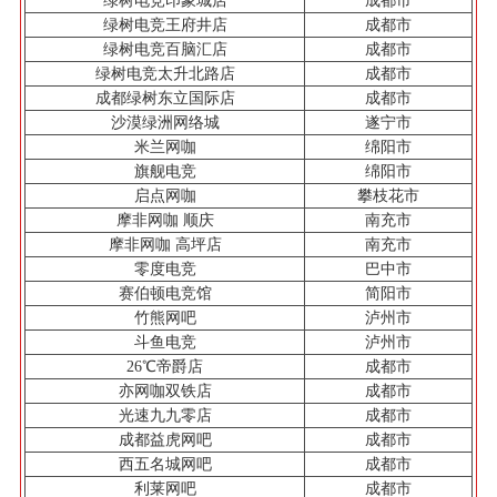
绿树电竞印象城店
成都市
绿树电竞王府井店
成都市
绿树电竞百脑汇店
成都市
绿树电竞太升北路店
成都市
成都绿树东立国际店
成都市
沙漠绿洲网络城
遂宁市
米兰网咖
绵阳市
旗舰电竞
绵阳市
启点网咖
攀枝花市
摩非网咖 顺庆
南充市
摩非网咖 高坪店
南充市
零度电竞
巴中市
赛伯顿电竞馆
简阳市
竹熊网吧
泸州市
斗鱼电竞
泸州市
26℃帝爵店
成都市
亦网咖双铁店
成都市
光速九九零店
成都市
成都益虎网吧
成都市
西五名城网吧
成都市
利莱网吧
成都市