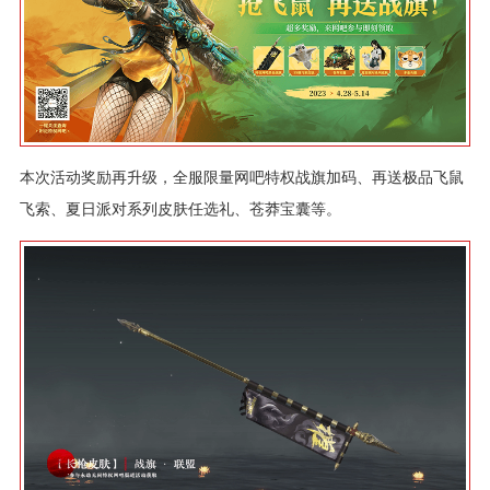
本次活动奖励再升级，全服限量网吧特权战旗加码、再送极品飞鼠
飞索、夏日派对系列皮肤任选礼、苍莽宝囊等。