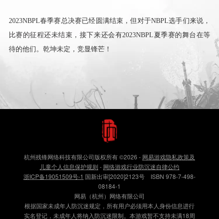
2023NBPL春季赛总决赛已经圆满结束，但对于NBPL选手们来说，
比赛的征程还未结束，接下来还会有2023NBPL夏季赛的舞台在等
待的他们。乾坤未定，竞显锋芒！
杭州残锋网络科技有限公司版权所有
©2026
-
网易游戏隐私政策及
儿童个人信息保护规则
-
网络游戏行业防沉迷自律公约
浙ICP备19051509号-1
国新出审[2020]2123号 ISBN 978-7-498-
08184-1
网易（杭州）网络有限公司
根据国家未成年人防沉迷规定，所有用户必须用本人身份信息进行
实名登记，未成年人将纳入防沉迷限制。本游戏暂不支持未满18周