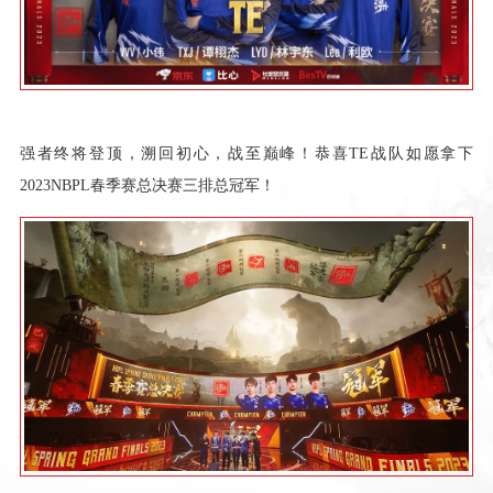
强者终将登顶，溯回初心，战至巅峰！恭喜TE战队如愿拿下
2023NBPL春季赛总决赛三排总冠军！