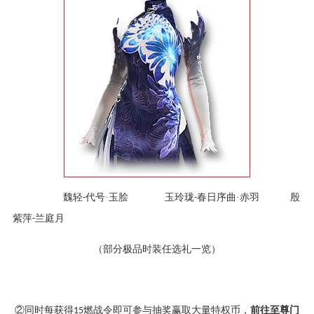
魏轻
代号·玉脍 玉玲珑
春日序曲·赤羽 殷
-
-
紫萍
兰庭月
-
（部分极品时装任选礼一览）
②同时每获得
燃战令即可参与抽奖赢取大量特权币，
前往至尊门
15