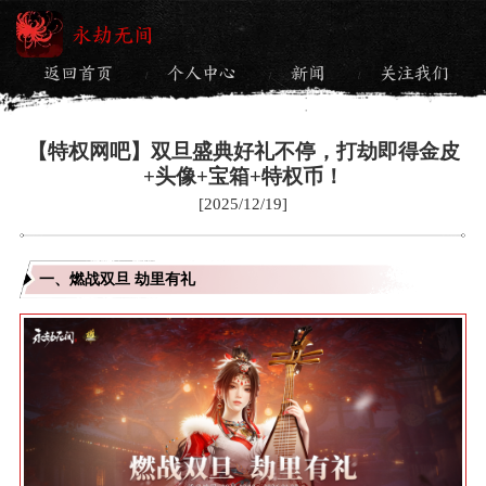
永劫无间
返回首页
个人中心
新闻
关注我们
/
/
/
【特权网吧】双旦盛典好礼不停，打劫即得金皮
+头像+宝箱+特权币！
[2025/12/19]
一、燃战双旦
劫里有礼