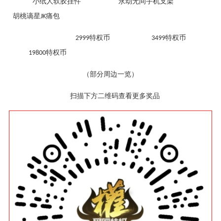
小纸人软胶挂件
永劫无间手机支架
胡桃谪星
痛包
JK
特权币
特权币
2999
3499
特权币
19800
（部分周边一览）
扫描下方二维码查看更多奖品