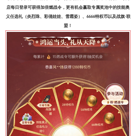
店每日登录可获得加倍燃战令，更有机会赢取专属奖池中的技能奥
义任选礼（炎烈珠、彩俑娃娃、雪霜姿）、
特权币以及战旗·联
6666
盟！