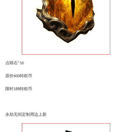
点睛石
*10
原价
特权币
600
限时
特权币
188
永劫无间定制周边上新