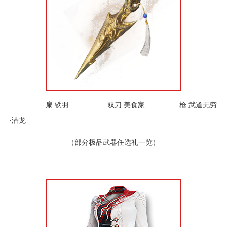
扇
铁羽 双刀
美食家 枪
武道无穷
-
-
-
·潜龙
（部分极品武器任选礼一览）