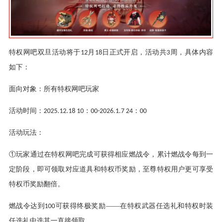
特权网吧双旦活动将于
月
日正式开启，活动共
周，具体内容
12
18
3
如下：
面向对象：所有特权网吧玩家
活动时间：
：
：
2025.12.18 10
00-2026.1.7 24
00
活动玩法：
①玩家通过在特权网吧完成可获得相应燃战令，累计燃战令每到一
定阶段，即可领取对应道具和特权币奖励，至尊特权用户更可享受
特权币奖励翻倍。
燃战令达到
可获得终极奖励——在特权武器任选礼和特权时装
100
任选礼中选其一直接领取。