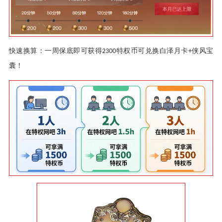
快速换算：一周保底即可获得
特权币可兑换白泽月卡
侠风宝
2300
+
囊！