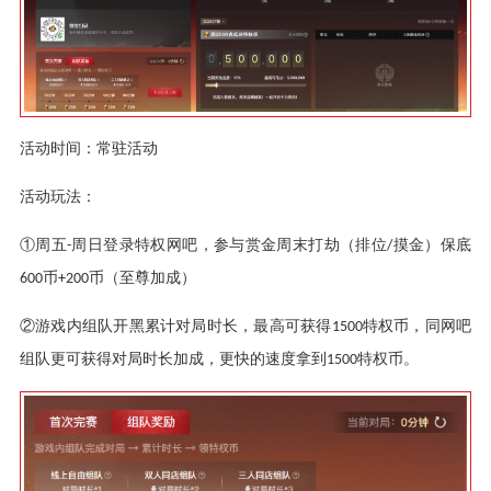
活动时间：常驻活动
活动玩法：
①周五
周日登录特权网吧，参与赏金周末打劫（排位
摸金）保底
-
/
币
币（至尊加成）
600
+200
②游戏内组队开黑累计对局时长，最高可获得
特权币，同网吧
1500
组队更可获得对局时长加成，更快的速度拿到
特权币。
1500