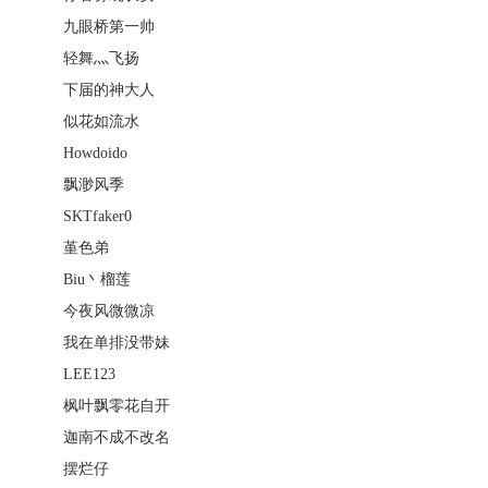
九眼桥第一帅
轻舞灬飞扬
下届的神大人
似花如流水
Howdoido
飘渺风季
SKTfaker0
堇色弟
Biu丶榴莲
今夜风微微凉
我在单排没带妹
LEE123
枫叶飘零花自开
迦南不成不改名
摆烂仔