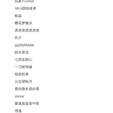
玩家Ycwtmh
AKA阴间使者
柘焱
樱花梦微凉
虎虎虎虎虎虎虎
长介
jjjjjhhjhhkjhk
皓水莫负
七里笙静心
一刀斩情缘
恨风怜寒
云边望秋月
看你脸长得好看
unistar
夏逸嘉嘉老中医
璟逸