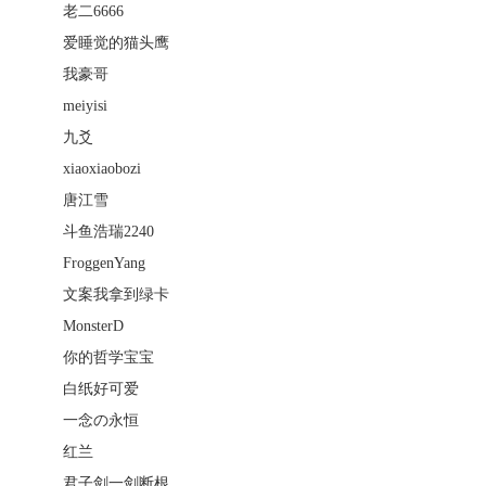
老二6666
爱睡觉的猫头鹰
我豪哥
meiyisi
九爻
xiaoxiaobozi
唐江雪
斗鱼浩瑞2240
FroggenYang
文案我拿到绿卡
MonsterD
你的哲学宝宝
白纸好可爱
一念の永恒
红兰
君子剑一剑断根