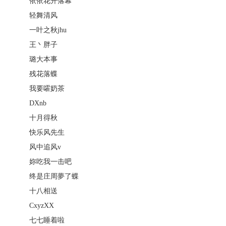
依依花开落幕
轻舞清风
一叶之秋jhu
王丶胖子
璐大本事
残花落蝶
我要嚯奶茶
DXnb
十月得秋
快乐风先生
风中追风v
妳吃我一击吧
终是庄周夢了蝶
十八相送
CxyzXX
七七睡着啦