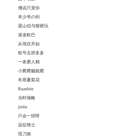
佛说只宠你
本少爷の剑
梁山伯与猪硬玩
迷途欧巴
从现在开始
租号去拼多多
一条磨人精
小爬爬贼能爬
冬雨夏梨花
Ruanbite
当时领略
jinlin
只会一招呀
远征骑士
瑶刀姬