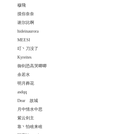
穆飛
摸你奈奈
谢尔比啊
hideinaurora
MEESI
叮丶刀没了
Kyreites
御剑恐高哭唧唧
余若水
明月葬花
asdqq
Dearゝ故城
月中情水中思
紫云剑主
靠丶怕啥来啥