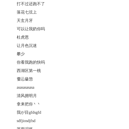
打不过还跑不了
落花七弦上
天玄月牙
可以让我奶你吗
杜虎恩
让月色沉迷
攀少
你看我跑的快吗
西湖区第一桃
嫑忈嘦怹
asasasasasa
清风拥明月
拿来把你丶丶
我が目gfdsgfd
sdfjiosdjfsd