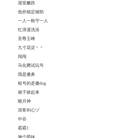
渥室嫩跌
低价稳定辅助
一人一枪守一人
红浪漫洗浴
至尊王峰
九寸花淀丶丶
闯闯
马化腾试玩号
我是傻鼻
租号的是傻dog
裙子掀起来
晓月神
浪客剑心ヅ
中谷
霸霸1
施个萌妹