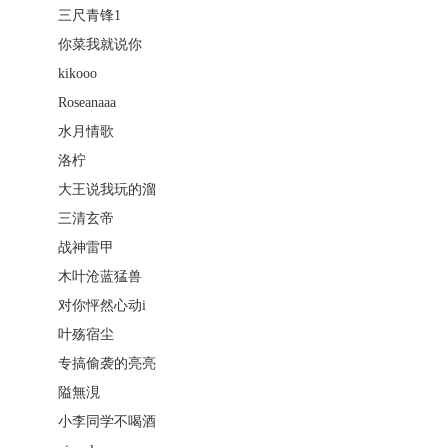
三尺青锋1
你菜我就说你
kikooo
Roseanaaa
水月情歌
洛柠
大王说我玩的溜
三清玄帝
战神雷甲
木叶沧蓝猛兽
对你怦然心动i
叶殇宿尘
专搞偷袭的亮亮
隘無涀
小李同学不喝酒