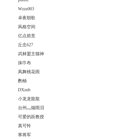
Wzzz003
卓夜朝歌
风格空间
亿点箭意
丘念627
武林盟主猫神
抹巾布
凤舞桃花雨
酌柚
DXznb
小龙龙龍龍
台州灬烟雨泪
可爱的跃教授
真可怜
寒将军