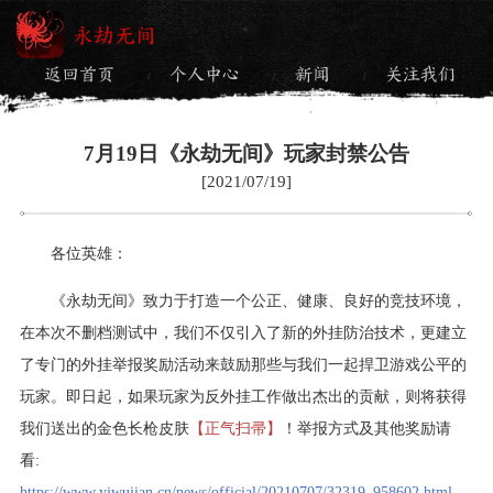
永劫无间
返回首页
个人中心
新闻
关注我们
/
/
/
7月19日《永劫无间》玩家封禁公告
[2021/07/19]
各位英雄：
《永劫无间》致力于打造一个公正、健康、良好的竞技环境，
在本次不删档测试中，我们不仅引入了新的外挂防治技术，更建立
了专门的外挂举报奖励活动来鼓励那些与我们一起捍卫游戏公平的
玩家。即日起，如果玩家为反外挂工作做出杰出的贡献，则将获得
我们送出的金色长枪皮肤
【正气扫帚】
！举报方式及其他奖励请
看:
https://www.yjwujian.cn/news/official/20210707/32319_958602.html