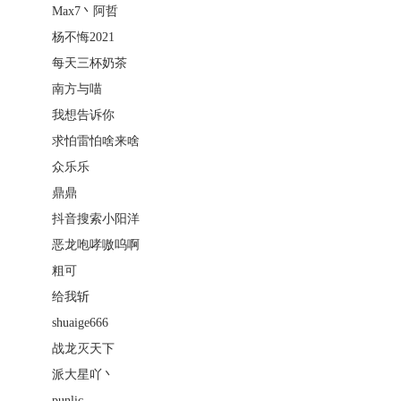
Max7丶阿哲
杨不悔2021
每天三杯奶茶
南方与喵
我想告诉你
求怕雷怕啥来啥
众乐乐
鼎鼎
抖音搜索小阳洋
恶龙咆哮嗷呜啊
粗可
给我斩
shuaige666
战龙灭天下
派大星吖丶
punlic