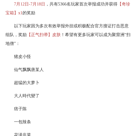
7月12日-7月18日
，共有5366名玩家首次举报成功并获得
【奇珍
宝箱】x1
的奖励
以下玩家因为多次有效举报外挂或积极配合官方搜证打击恶意
组队，奖励
【正气扫帚】皮肤
！希望有更多玩家可以成为聚窟洲“扫
地僧”：
猪皮小怪
仙气飘飘唐某人
超猛的大萝卜
大人時代變了
痞子陈
一包辣条
花泽韭菜