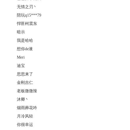
无情之刃丶
陪玩q15***79
悍匪柯震东
暗示
我是哈哈
想你de液
Meri
迪宝
思思来了
金刚吉仁
老板微微辣
沐卿丶
烟雨葬花吟
月冷风轻
你很幸运