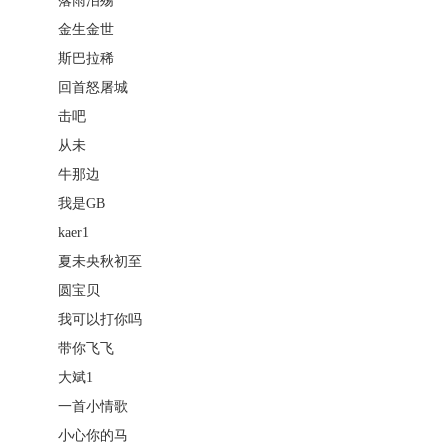
落雨泪殇
金生金世
斯巴拉稀
回首怒屠城
击吧
从未
牛那边
我是GB
kaer1
夏未央秋初至
圆宝贝
我可以打你吗
带你飞飞
大斌1
一首小情歌
小心你的马