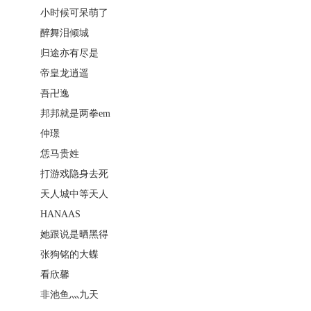
小时候可呆萌了
醉舞泪倾城
归途亦有尽是
帝皇龙逍遥
吾卍逸
邦邦就是两拳em
仲璟
恁马贵姓
打游戏隐身去死
天人城中等天人
HANAAS
她跟说是晒黑得
张狗铭的大蝶
看欣馨
非池鱼灬九天