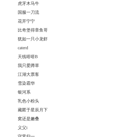
虎牙木马牛
国服一刀流
花开宁宁
比奇堡得章鱼哥
犹如一只小龙虾
caterd
天线嗒嗒B
我只爱蹲草
江湖大票客
雪染霜华
银河系
乳色小粉头
藏匿于星辰月下
窝还是嫩叠
义父i
守零归一