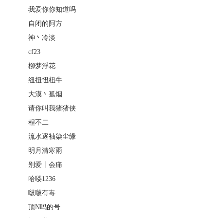
我爱你你知道吗
自闭的阿方
神丶冷淡
cf23
柳梦浮花
纽扭忸杻牛
大漠丶孤烟
请你叫我猪猪侠
程不二
流水逐袖染尘缘
明月清寒雨
别爱丨会痛
哈喽1236
啵啵有毒
顶N吗的号