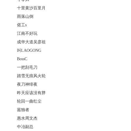
十里黄沙百里月
雨落山倒
偌工s
江南不好玩
成华大道吴彦祖
叫LAOGONG
BossC
一把刮毛刀
踏雪无痕风火轮
夜刀神绯夜
昨天应该没有胖
轮回一曲红尘
菰独者
惠水周文杰
中冶副总