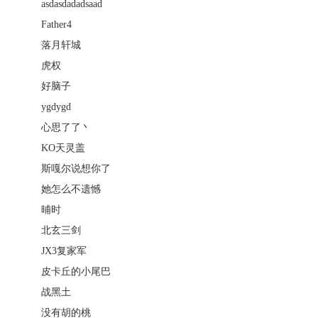
asdasdadadsaad
Father4
落月轩城
虎权
好脑子
ygdygd
心思了了丶
KO天灵盖
斯嘎尔说想你了
她怎么不遗憾
晡时
北玄三剑
JX3复家军
皮卡丘的小尾巴
战黑土
没有胡的桃