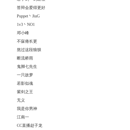
答辩会爱得更好
Puppet丶JiuG
1v3丶NO1
邓小峰
不寐倦长更
熬过这段狼狈
断流桥雨
鬼脚七先生
一只故梦
若影似魂
紫剑之王
无义
我是你男神
江南一
CC直播赵子龙