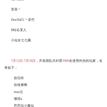
苦茶丶
DouYuEL丶若竹
B站右某人
小仙女七七酱
7月12日-7月18日
，开发团队共封禁
3900
名使用外挂的玩家，名
单如下：
拾伍铃
你很勇啊
mao点
懂得u
芭芭拉小魔仙