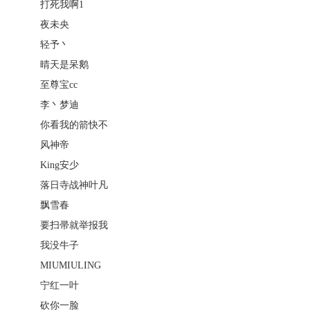
打死我啊1
夜未央
轻予丶
晴天是呆鹅
至尊宝cc
李丶梦迪
你看我的箭快不
风神帝
King安少
落日寺战神叶凡
飘雪春
要扫帚就举报我
我没牛子
MIUMIULING
宁红一叶
砍你一脸