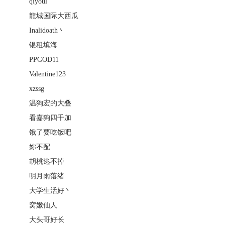
qiyoul
龍城国际大西瓜
Inalidoath丶
银租填海
PPGOD11
Valentine123
xzssg
温狗宏的大叠
看嘉狗四千加
饿了要吃饭吧
妳不配
胡桃逃不掉
明月雨落绪
大学生活好丶
窝嫩仙人
大头哥好长