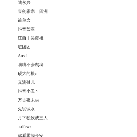
陆永兴
壹劍霜寒十四洲
简单念
抖音禁匪
江西丨吴彦祖
脏团团
Ansel
喵喵不会爬墙
硕大的根c
真滴孤儿
抖音小丑丶
万古夜末央
先试试水
月下独饮成三人
asdfewr
你看雾绕长安