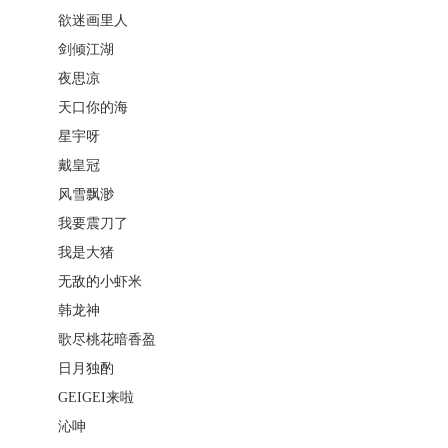
欲迷画里人
剑倾江湖
夜思凉
天口你的海
星宇呀
戴皇冠
风雪飘渺
我要震刀了
我是大猪
无敌的小虾米
韩龙神
歌尽桃花暗香盈
日月独酌
GEIGEI来啦
沁呻