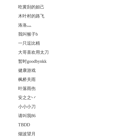
吃黄刮的妲己
木叶村的路飞
洛洛灬
我叫猴子b
一只逗比精
大哥喜欢用太刀
暂时goodbynkk
健康游戏
枫桥关雨
叶落雨伤
安之之丷
小小小刀
请叫我86
TBDD
烟波望月