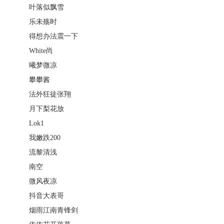
叶落似飘雪
乐未殇时
得想办法震一下
White尚
曦梦微凉
攀攀酱
法外狂徒张翔
月下梨花放
Lok1
我嫩跌200
流黎清浅
南空
微风夜凉
抖音大表哥
烟雨江南青锋剑