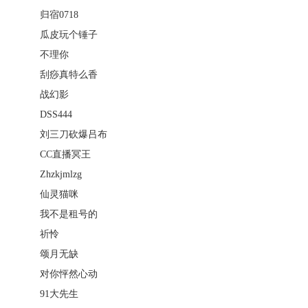
归宿0718
瓜皮玩个锤子
不理你
刮痧真特么香
战幻影
DSS444
刘三刀砍爆吕布
CC直播冥王
Zhzkjmlzg
仙灵猫咪
我不是租号的
祈怜
颂月无缺
对你怦然心动
91大先生