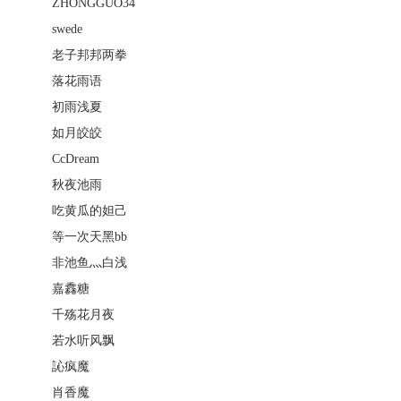
ZHONGGUO34
swede
老子邦邦两拳
落花雨语
初雨浅夏
如月皎皎
CcDream
秋夜池雨
吃黄瓜的妲己
等一次天黑bb
非池鱼灬白浅
嘉馫糖
千殇花月夜
若水听风飘
訫疯魔
肖香魔