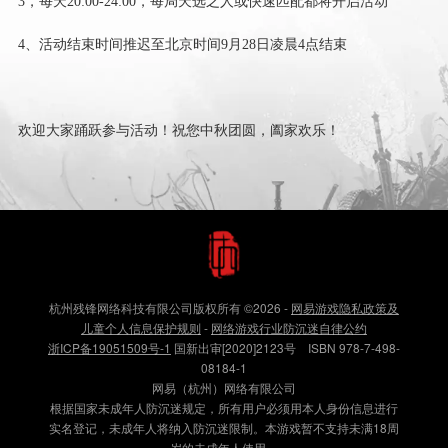
3，每天20:00-24:00，每局天选之人或快速匹配都将开启活动
4、活动结束时间推迟至北京时间9月28日凌晨4点结束
欢迎大家踊跃参与活动！祝您中秋团圆，阖家欢乐！
杭州残锋网络科技有限公司版权所有
©2026
-
网易游戏隐私政策及
儿童个人信息保护规则
-
网络游戏行业防沉迷自律公约
浙ICP备19051509号-1
国新出审[2020]2123号 ISBN 978-7-498-
08184-1
网易（杭州）网络有限公司
根据国家未成年人防沉迷规定，所有用户必须用本人身份信息进行
实名登记，未成年人将纳入防沉迷限制。本游戏暂不支持未满18周
岁的未成年人使用。