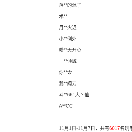
落**的混子
术**
月**火迟
小**例外
粉**天开心
一**倾城
你**命
我**阔刀
斗**661大丶仙
A**CC
11月1日-11月7日，共有
6017
名玩