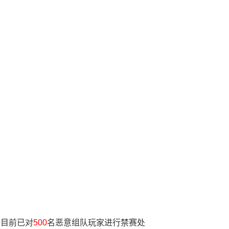
；目前已对
500
名恶意组队玩家进行禁赛处