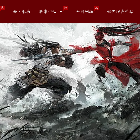
热
热
新
云・永劫
赛事中心
无间剧场
世界观资料站