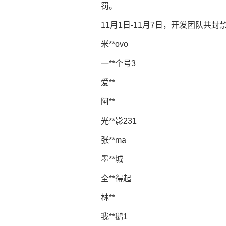
罚。
11月1日-11月7日，开发团队共封
米**ovo
一**个号3
爱**
阿**
光**影231
张**ma
墨**城
全**得起
林**
我**鹅1