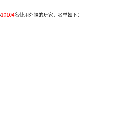
禁
10104
名使用外挂的玩家，名单如下：