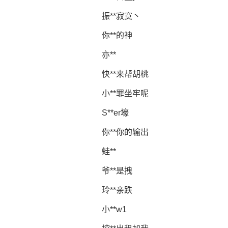
振**寂寞丶
你**的神
亦**
快**来帮胡桃
小**罪坐牢呢
S**er壕
你**你的输出
蛙**
爷**是拽
玲**亲跌
小**w1