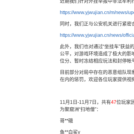
近期我们针对外挂举报中非法牟利
https://www.yjwujian.cn/m/news/
同时，我们正与公安机关进行紧密
https://www.yjwujian.cn/news/offi
此外，我们也对通过“坐挂车”获益
公平，对游戏环境造成了极大的影
位分、暂时冻结相应玩法和封停帐
目前部分对局中存在的恶意组队现
在内的惩罚，欢迎各位玩家提供视
11月1日-11月7日，共有
47
位玩家
为聚窟洲“扫地僧”：
哥**硪
鱼**白鲨y