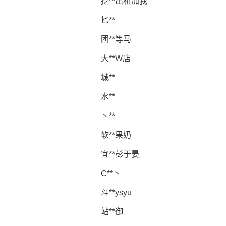
挖**出租加我
匕**
团**等马
大**W店
城**
水**
丶**
软**果奶
宜**彭于晏
C**丶
斗**ysyu
站**御