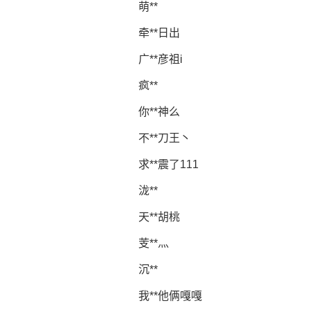
萌**
牵**日出
广**彦祖i
疯**
你**神么
不**刀王丶
求**震了111
泷**
天**胡桃
芰**灬
沉**
我**他俩嘎嘎