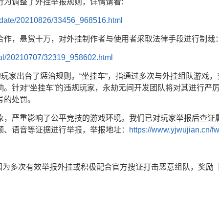
行为调整了外挂举报规则，详情请看:
update/20210826/33456_968516.html
合作，悬赏十万，对外挂制作者与使用者采取法律手段进行制裁
cial/20210707/32319_958602.html
的玩家出台了惩治规则。“坐挂车”，指通过多次与外挂组队游戏
响。针对“坐挂车”的违规玩家，永劫无间开发团队将对其进行严
号的处罚。
象，严重影响了公平竞技的游戏环境。我们已对玩家举报后查证
频、语音等证据进行举报，举报地址：
https://www.yjwujian.cn/fw
因为多次有效举报外挂或积极配合官方搜证打击恶意组队，奖励