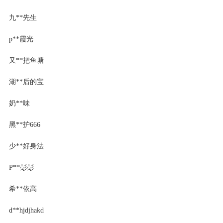
九**先生
p**霞光
又**把鱼塘
湖**后的宝
奶**味
黑**护666
少**好身法
P**彭彭
希**依高
d**hjdjhakd