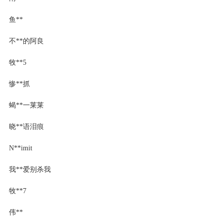
鱼**
不**的阿良
牧**5
惨**抓
蝎**一莱莱
晓**语泪痕
N**imit
我**爱别杀我
牧**7
伟**