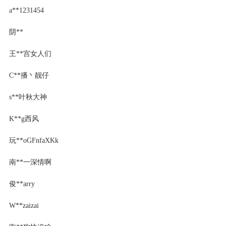
a**1231454
阴**
王**宫女人们
C**播丶靓仔
s**叶秋大神
K**g西风
玩**oGFnfaXKk
南**一深情啊
俊**arry
W**zaizai