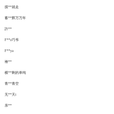
摸**就走
蓄**辉万万年
許**
F**z巧爷
F**ya
襘**
横**剩的单纯
青**青空
无**天i
亲**