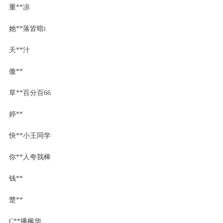
重**凉
她**落皆暗i
天**汁
傲**
草**百分百66
婷**
快**小王同学
你**人夸我棒
钱**
楚**
C**播枫华