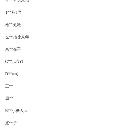
T**权1号
枪**炝跄
左**抱徐风年
奈**在乎
G**JUNYI
D**am氵
三**
原**
B**小糖人uzi
点**子