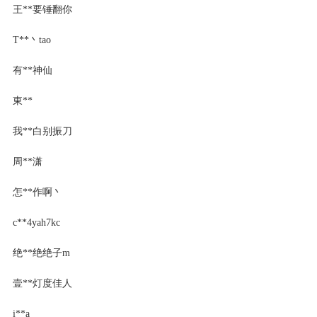
王**要锤翻你
T**丶tao
有**神仙
東**
我**白别振刀
周**潇
怎**作啊丶
c**4yah7kc
绝**绝绝子m
壹**灯度佳人
i**a