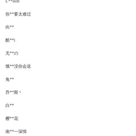
L**sion
你**要太难过
向**
酷**i
无**の
饿**没你会送
兔**
乔**斯丶
白**
樱**花
南**一深情