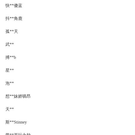
快**傻蓝
抖**角鹿
孤**天
武**
搏**b
星**
泡**
想**妹娇嗔昂
天**
斯**Stinney
带**哥玩永劫