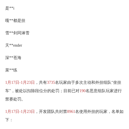
是**i
嘎**都是挂
雪**剑同淋雪
天**ender
深**苍海
菜**练
1月17日-1月23日
，共有
3735
名玩家由于多次主动和外挂组队“坐挂
车”，被处以扣除段位分的处罚；目前已对
190
名恶意组队玩家进行
禁赛处罚。
1月17日-1月23日
，开发团队共封禁
8961
名使用外挂的玩家，名单如
下：