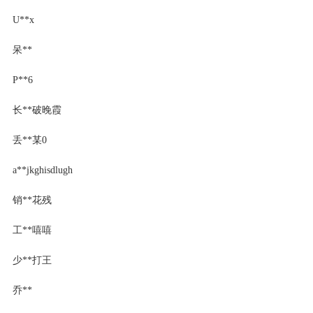
U**x
呆**
Р**6
长**破晚霞
丢**某0
a**jkghisdlugh
销**花残
工**嘻嘻
少**打王
乔**