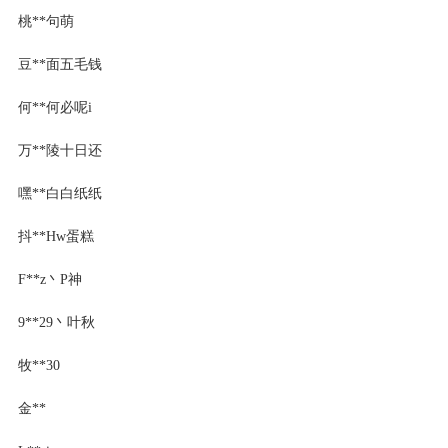
桃**句萌
豆**面五毛钱
何**何必呢i
万**陵十日还
嘿**白白纸纸
抖**Hw蛋糕
F**z丶P神
9**29丶叶秋
牧**30
金**