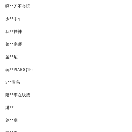
啊**刀不会玩
少**手q
我**挂神
菜**宗师
圣**尼
玩**PiAlOQ1Pr
S**青鸟
陪**李在线接
綝**
剑**幽