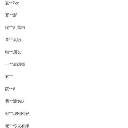
夏**秋c
夏**影
嘎**乱震啦
章**丸啦
电**朋友
一**就想振
君**
院**8
我**渡穷В
她**现刚刚好
老**你去看海