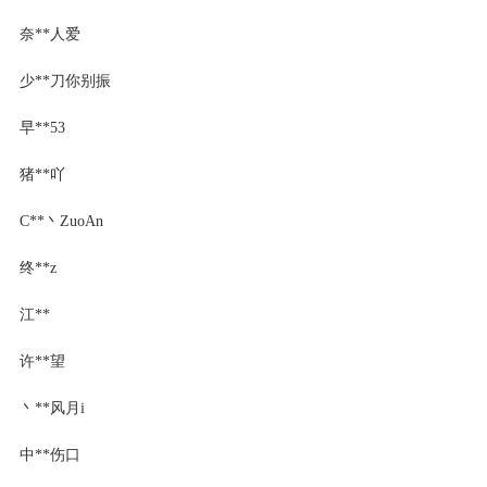
奈**人爱
少**刀你别振
早**53
猪**吖
C**丶ZuoАn
终**z
江**
许**望
丶**风月i
中**伤口