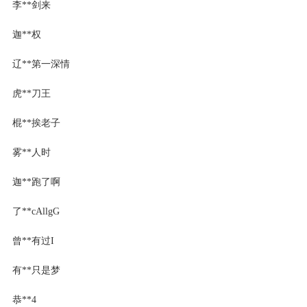
李**剑来
迦**权
辽**第一深情
虎**刀王
棍**挨老子
雾**人时
迦**跑了啊
了**cAllgG
曾**有过I
有**只是梦
恭**4