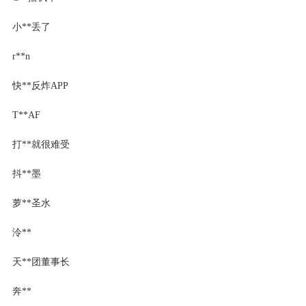
小**丢了
r**n
快**反炸APP
T**AF
打**就很难受
抖**墨
萝**圣水
泠**
天**团董事长
奔**