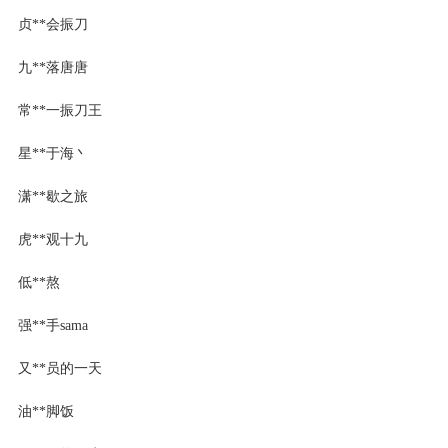
贞**会振刀
九**落唐唐
常**一振刀王
星**于海丶
潇**歇之旅
虎**观十九
低**熬
强**手sama
又**员的一天
油**脚饭