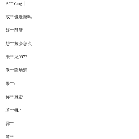
A**Yang丨
或**也遗憾吗
好**酥酥
想**拉会怎么
未**龙9972
乖**隆地洞
果**c
你**瘫蛮
若**帆丶
霁**
潭**