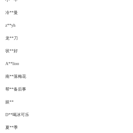
冷**曼
z**yh
龙**刀
状**好
A**lioo
南**落梅花
帮**备后事
娱**
D**喝冰可乐
夏**季