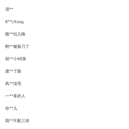
濹**
R**yXiang
随**玩儿咯
刚**被振刀了
胡**小MI第
愿**了眼
风**淡亮
一**辜的人
你**儿
我**不配三排