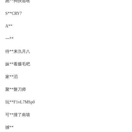
跑**狗快追啥
S**CRY7
A**
一**
待**来氿月八
妹**看腿毛吧
家**滔
聚**磐刀师
玩**F1vL7MSp0
可**撞了南墙
摢**