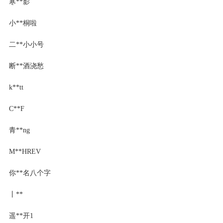
寒**影
小**桐啦
二**小小号
断**酒浇愁
k**tt
C**F
青**ng
M**HREV
你**名八个字
丨**
遥**开1