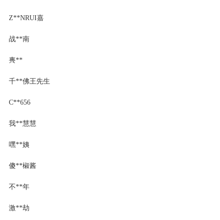
Z**NRUI嘉
战**南
軣**
千**佛王先生
C**656
我**慧慧
嘿**姨
傻**椒酱
不**年
激**劫