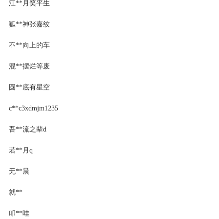
江**月笑平生
狐**神张嘉纹
不**向上的车
混**摆烂等废
圆**底有星空
c**c3xdmjm1235
吾**流之辈d
若**月q
无**晨
就**
叩**哇