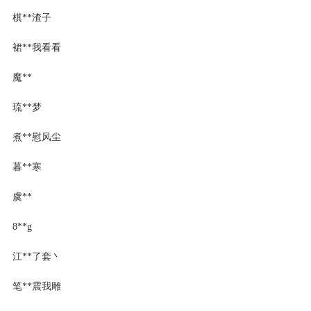
棋**渣子
裙**我看看
魔**
琉**梦
煮**慰风尘
暮**寒
虞**
8**g
江**了套丶
笔**震我雕