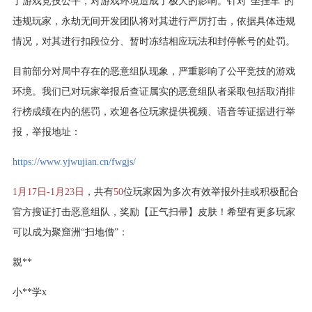
了游戏竞技公平，对游戏环境造成了极大的影响。针对“坐挂车”的
违规玩家，永劫无间开发团队将对其进行严厉打击，依据具体违规
情况，对其进行扣段位分、暂时冻结相应玩法和封停帐号的处罚。
目前部分对局中存在的恶意组队现象，严重影响了公平竞技的游戏
环境。我们已对玩家举报后查证属实的恶意组队者采取包括取消排
行榜成绩在内的惩罚，欢迎各位玩家提供视频、语音等证据进行举
报，举报地址：
https://www.yjwujian.cn/fwgjs/
1月17日-1月23日
，共有
50
位玩家因为多次有效举报外挂或积极配合
官方搜证打击恶意组队，奖励【正气扫帚】皮肤！希望有更多玩家
可以成为聚窟洲“扫地僧”：
親**
小**学x