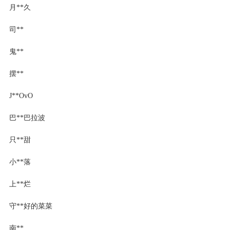
月**久
司**
鬼**
摆**
J**OvO
巴**巴拉波
只**甜
小**落
上**烂
守**好的菜菜
南**