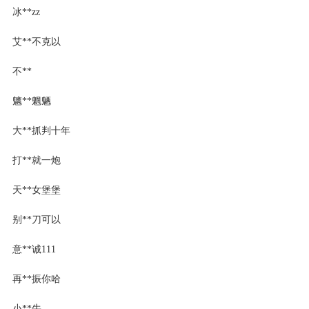
冰**zz
艾**不克以
不**
魑**魍魉
大**抓判十年
打**就一炮
天**女堡堡
别**刀可以
意**诚111
再**振你哈
小**牛