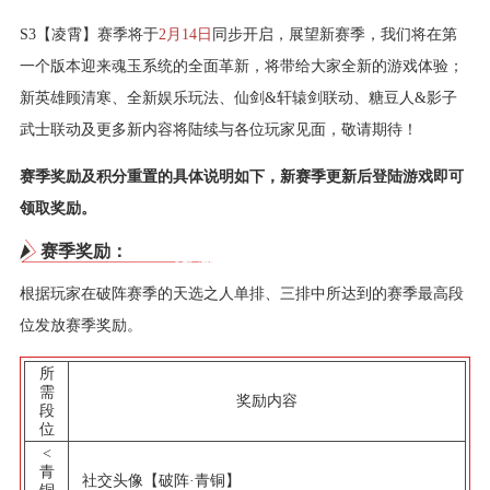
S3【凌霄】赛季将于
2月14日
同步开启，展望新赛季，我们将在第
一个版本迎来魂玉系统的全面革新，将带给大家全新的游戏体验；
新英雄顾清寒、全新娱乐玩法、仙剑&轩辕剑联动、糖豆人&影子
武士联动及更多新内容将陆续与各位玩家见面，敬请期待！
赛季奖励及积分重置的具体说明如下，新赛季更新后登陆游戏即可
领取奖励。
赛季奖励：
根据玩家在破阵赛季的天选之人单排、三排中所达到的赛季最高段
位发放赛季奖励。
所
需
奖励内容
段
位
<
青
社交头像【破阵·青铜】
铜