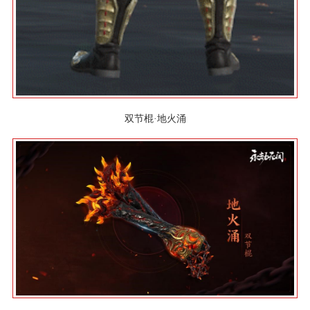
双节棍·地火涌