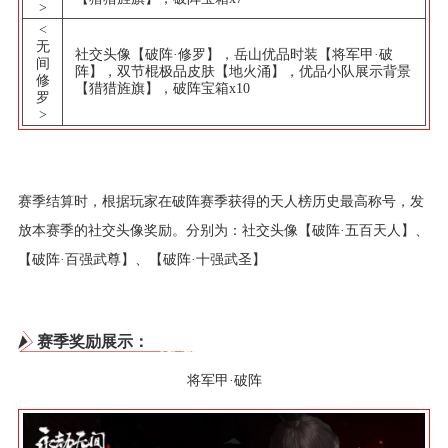
>
<
无
社交头像【破阵·修罗】，岳山优品时装【将军甲·破
间
阵】，双节棍极品皮肤【地火涌】，优品小队展示背景
修
【猎猎旌旗】，破阵宝箱x10
罗
>
赛季结算时，根据玩家在破阵赛季获得的天人榜历史最高称号，发
放本赛季的社交头像奖励。分别为：社交头像【破阵·五百天人】、
【破阵·百强武尊】、【破阵·十强武圣】
赛季奖励展示：
将军甲·破阵