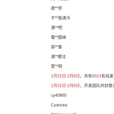
君**芳
不**我清冷
凑**吧
葡**甜妹
蒜**害
清**郡主
萱**玥
1月31日-2月6日
，共有
6014
名玩家
1月31日-2月6日
，开发团队共封禁
cy40900
Cyancea