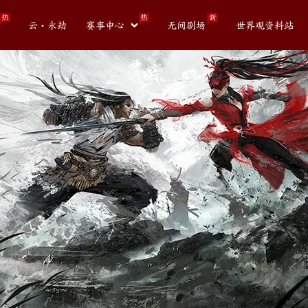
热
热
新
云・永劫
赛事中心
无间剧场
世界观资料站