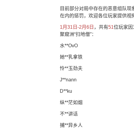
目前部分对局中存在的恶意组队现
在内的惩罚，欢迎各位玩家提供视
1月31日-2月6日
，共有
51
位玩家因
聚窟洲“扫地僧”：
水**OvO
她**乳拿铁
怜**玉劲夫
J**nann
D**ku
纵**茫如烟
不**讲话
捕**异乡人