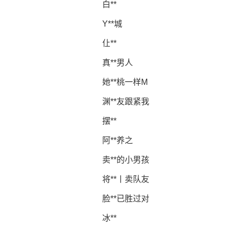
白**
Y**城
仩**
真**男人
她**桃一样M
渊**友跟紧我
摆**
阿**养之
卖**的小男孩
将**丨卖队友
脸**已胜过对
冰**