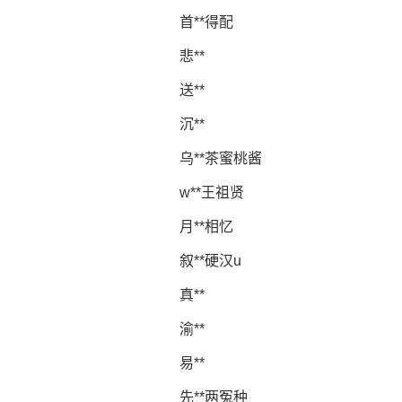
首**得配
悲**
送**
沉**
乌**茶蜜桃酱
w**王祖贤
月**相忆
叙**硬汉u
真**
渝**
易**
先**两冤种