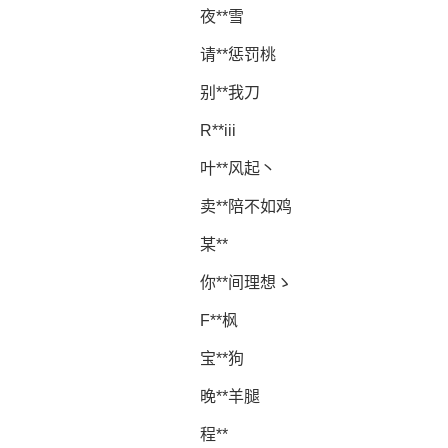
夜**雪
请**惩罚桃
别**我刀
R**iii
叶**风起丶
卖**陪不如鸡
某**
你**间理想ゝ
F**枫
宝**狗
晚**羊腿
程**