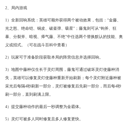
2、局内游戏
1）全新回响系统：英雄可额外获得两个被动效果，包括：“金藤、
光之怒、绝命铠、铜皮、破釜弹、吸星”；藤鬼则可从“钩斧、狂
暴、分裂斧、暗视、瘴气藤、不绝”中任选两个替换默认的技能、奥
义或招式。（可在战斗百科中查看）
2）玩家可于准备阶段获取本局的阵营信息并选择回响。
3）地图中藤种仅生长于灵灯周围，藤鬼可通过破坏灵灯使藤种消
失，英雄可以修复灵灯使藤种重新开始刷新；每个灵灯附近藤种被
采光后每隔4秒刷新一部分，灵灯被修复后先刷一部分，而后每4秒
刷一部分，直到刷满上限。
4）提交藤种动作的最后一秒调整为金霸体。
5）灵灯可被多人同时修复且多人修复更快。