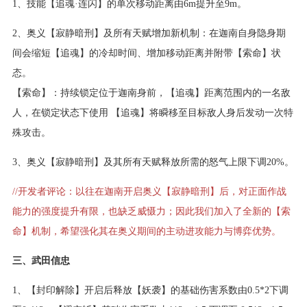
1、技能【追魂·连闪】的单次移动距离由6m提升至9m。
2、奥义【寂静暗刑】及所有天赋增加新机制：在迦南自身隐身期
间会缩短【追魂】的冷却时间、增加移动距离并附带【索命】状
态。
【索命】：持续锁定位于迦南身前，【追魂】距离范围内的一名敌
人，在锁定状态下使用 【追魂】将瞬移至目标敌人身后发动一次特
殊攻击。
3、奥义【寂静暗刑】及其所有天赋释放所需的怒气上限下调20%。
//开发者评论：以往在迦南开启奥义【寂静暗刑】后，对正面作战
能力的强度提升有限，也缺乏威慑力；因此我们加入了全新的【索
命】机制，希望强化其在奥义期间的主动进攻能力与博弈优势。
三、武田信忠
1、【封印解除】开启后释放【妖袭】的基础伤害系数由0.5*2下调