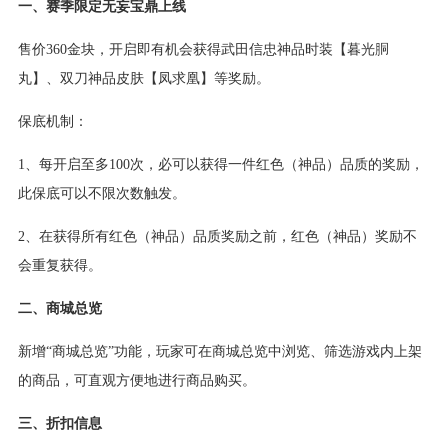
一、赛季限定无妄宝鼎上线
售价360金块，开启即有机会获得武田信忠神品时装【暮光胴
丸】、双刀神品皮肤【凤求凰】等奖励。
保底机制：
1、每开启至多100次，必可以获得一件红色（神品）品质的奖励，
此保底可以不限次数触发。
2、在获得所有红色（神品）品质奖励之前，红色（神品）奖励不
会重复获得。
二、商城总览
新增“商城总览”功能，玩家可在商城总览中浏览、筛选游戏内上架
的商品，可直观方便地进行商品购买。
三、折扣信息