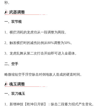
秒。
武器调整
一、双节棍
1、横拦消耗的龙虎功从一段调整为两段。
2、触发横拦时的减伤比例从80%调整为50%。
3、龙虎乱舞从第二次打击开始即可进入金霸体。
二、空手
略微缩短空手浮空纵击对倒地敌人造成的硬直时间。
魂玉调整
一、双刀魂玉
1、新增神技【乾坤日月斩】：纵击二段蓄力招式产生变化。