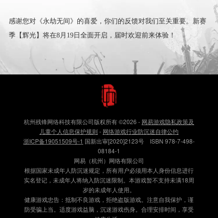
感谢您对《永劫无间》的喜爱，你们的反馈对我们至关重要。新赛
季【辉光】将在8月19日全面开启，届时欢迎前来体验！
杭州残锋网络科技有限公司版权所有
©2026
-
网易游戏隐私政策及
儿童个人信息保护规则
-
网络游戏行业防沉迷自律公约
浙ICP备19051509号-1
国新出审[2020]2123号 ISBN 978-7-498-
08184-1
网易（杭州）网络有限公司
根据国家未成年人防沉迷规定，所有用户必须用本人身份信息进行
实名登记，未成年人将纳入防沉迷限制。本游戏暂不支持未满18周
岁的未成年人使用。
健康游戏忠告：抵制不良游戏，拒绝盗版游戏。注意自我保护，谨
防受骗上当。适度游戏益脑，沉迷游戏伤身。合理安排时间，享受