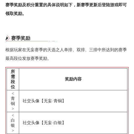
赛季奖励及积分重置的具体说明如下，新赛季更新后登陆游戏即可
领取奖励。
赛季奖励
根据玩家在无妄赛季的天选之人单排、双排、三排中所达到的赛季
最高段位发放赛季奖励。
所
需
奖励内容
段
位
<
青
社交头像【无妄·青铜】
铜
>
<
白
社交头像【无妄·白银】
银
>