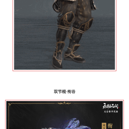
双节棍·衔谷