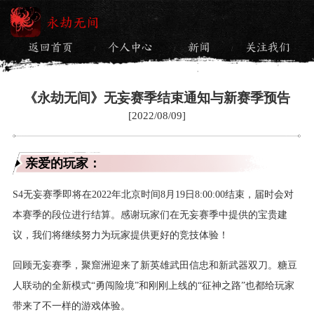
永劫无间
返回首页
个人中心
新闻
关注我们
/
/
/
《永劫无间》无妄赛季结束通知与新赛季预告
[2022/08/09]
亲爱的玩家：
S4无妄赛季即将在2022年北京时间8月19日8:00:00结束，届时会对
本赛季的段位进行结算。感谢玩家们在无妄赛季中提供的宝贵建
议，我们将继续努力为玩家提供更好的竞技体验！
回顾无妄赛季，聚窟洲迎来了新英雄武田信忠和新武器双刀。糖豆
人联动的全新模式“勇闯险境”和刚刚上线的“征神之路”也都给玩家
带来了不一样的游戏体验。