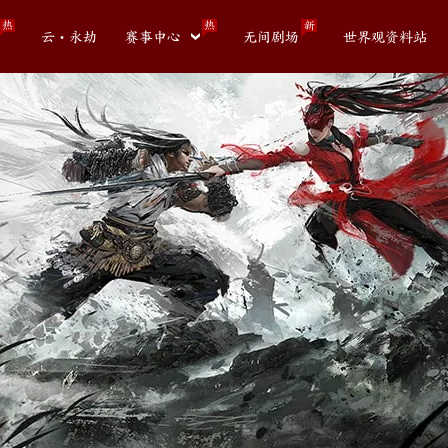
热
热
新
云・永劫
赛事中心
无间剧场
世界观资料站