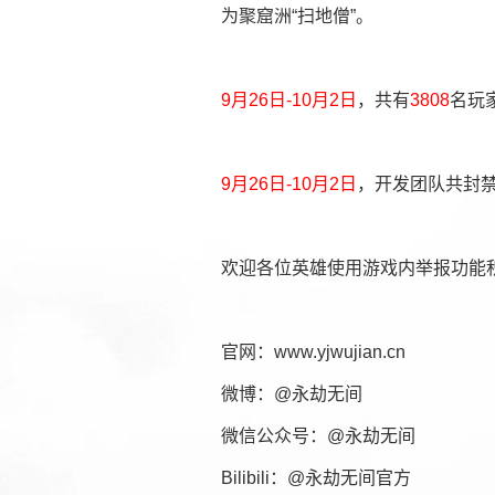
为聚窟洲“扫地僧”。
9月26日-10月2日
，共有
3808
名玩
9月26日-10月2日
，开发团队共封
欢迎各位英雄使用游戏内举报功能
官网：www.yjwujian.cn
微博：@永劫无间
微信公众号：@永劫无间
Bilibili：@永劫无间官方