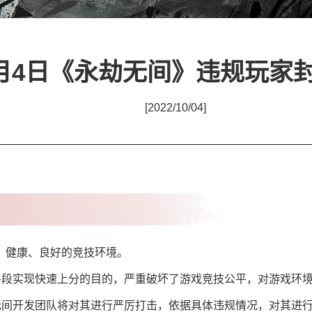
0月4日《永劫无间》违规玩家
[2022/10/04]
、健康、良好的竞技环境。
的手段实现快速上分的目的，严重破坏了游戏竞技公平，对游戏环
劫无间开发团队将对其进行严厉打击，依据具体违规情况，对其进