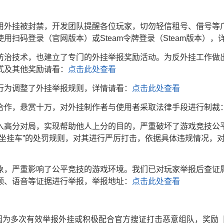
用外挂被封禁，开发团队提醒各位玩家，切勿轻信租号、借号等
用扫码登录（官网版本）或Steam令牌登录（Steam版本）
防治技术，也建立了专门的外挂举报奖励活动。为反外挂工作做
式及其他奖励请看：
点击此处查看
行为调整了外挂举报规则，详情请看：
点击此处查看
合作，悬赏十万，对外挂制作者与使用者采取法律手段进行制裁
入高分对局，实现帮助他人上分的目的，严重破坏了游戏竞技公
“坐挂车”的处罚规则，对其进行严厉打击，依据具体违规情况，
象，严重影响了公平竞技的游戏环境。我们已对玩家举报后查证
频、语音等证据进行举报，举报地址：
点击此处查看
因为多次有效举报外挂或积极配合官方搜证打击恶意组队，奖励