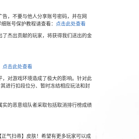
广告，不要与他人分享账号密码，并在网
，详细账号保护教程请查看：
点击此处查看
出了杰出贡献的玩家，将获得我们送出的金
：
点击此处查看
平，对游戏环境造成了极大的影响。针对此
对其进行扣段位分、暂时冻结相应玩法和封
属实的恶意组队者采取包括取消排行榜成绩
【正气扫帚】皮肤！希望有更多玩家可以成