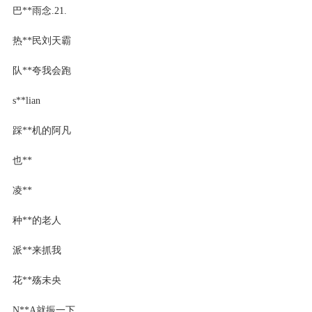
巴**雨念.21.
热**民刘天霸
队**夸我会跑
s**lian
踩**机的阿凡
也**
凌**
种**的老人
派**来抓我
花**殇未央
N**A就振一下