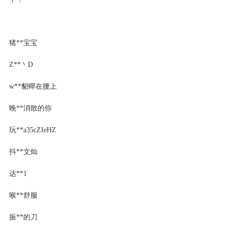
猪**宝宝
Z**丶D
w**貂蟬在腰上
晚**消散的你
玩**a35cZIeHZ
抖**文灿
达**1
喉**舒服
振**的刀