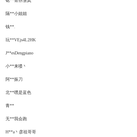
铭**骨亦濸岚
隔**小姐姐
钱**.
玩**VEjs4L2HK
J**esDengpiano
小**来喽丶
阿**振刀
北**嘿是蓝色
青**
无**我会跑
H**a丶彦祖哥哥