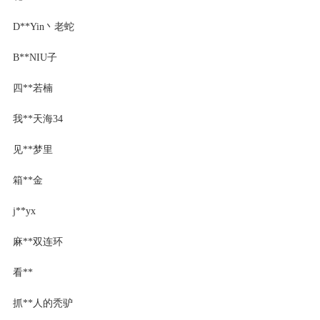
D**Yin丶老蛇
B**NIU子
四**若楠
我**天海34
见**梦里
箱**金
j**yx
麻**双连环
看**
抓**人的秃驴