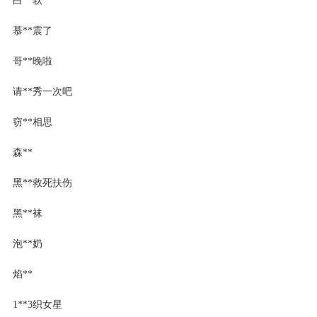
慕**震了
哥**晚啦
请**秀一次吧
窃**相思
森**
黑**救死扶伤
黑**袜
泡**奶
焰**
1**3织女星