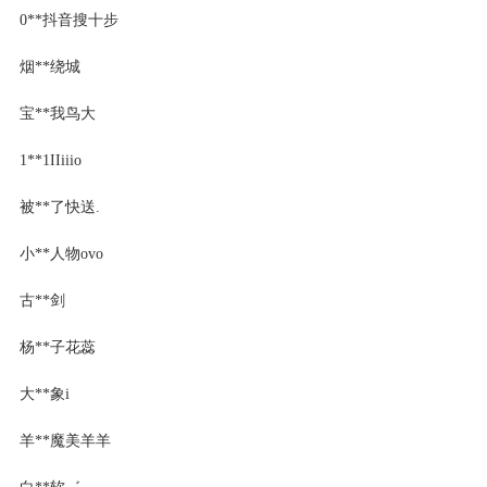
0**抖音搜十步
烟**绕城
宝**我鸟大
1**1IIiiio
被**了快送.
小**人物ovo
古**剑
杨**子花蕊
大**象i
羊**魔美羊羊
白**软゛