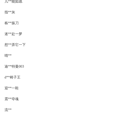
几**能如愿.
指**灰
栋**振刀
迷**赴一梦
想**弄它一下
啨**
迪**特曼003
d**椅子王
迎**一鞋
震**夺魂
流**