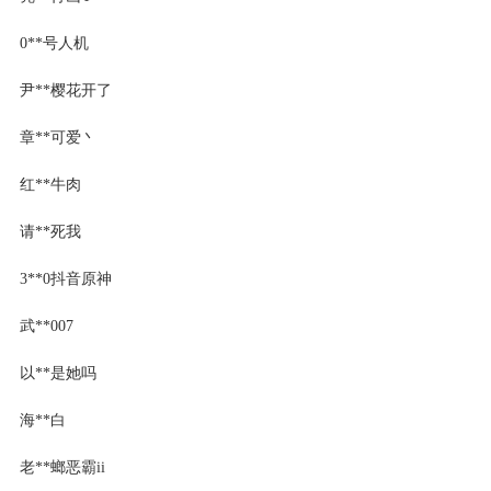
0**号人机
尹**樱花开了
章**可爱丶
红**牛肉
请**死我
3**0抖音原神
武**007
以**是她吗
海**白
老**螂恶霸ii