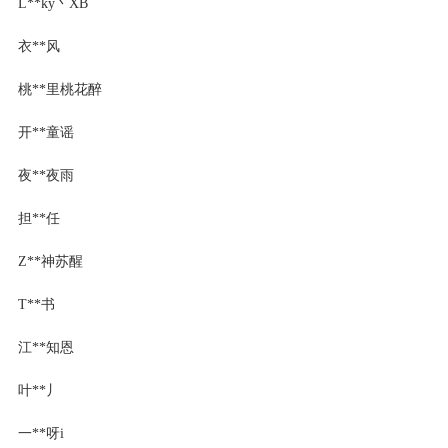
L**ky丶XB
衣**风
桃**里桃花醉
开**童谣
夜**夜雨
担**任
Z**神苏醒
T**书
江**知恩
叶**丿
一**呀i