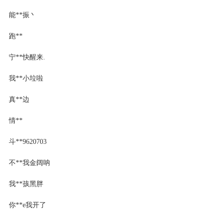
能**振丶
跑**
宁**快醒来.
我**小垃啦
真**边
情**
斗**9620703
不**我金阔呐
我**孩黑胖
你**e我开了