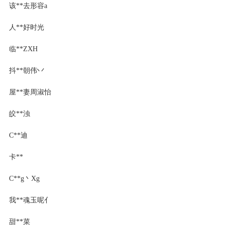
该**去形容a
人**好时光
临**ZXH
抖**朝伟丷
屋**妻周淑怡
皎**浊
C**迪
卡**
C**g丶Xg
我**魂玉呢亻
甜**菜