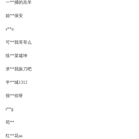
一**捕的羔羊
姐**保安
s**u
可**我哥哥么
练**菜墟坤
求**我振刀吧
半**城1312
很**你呀
t**g
苟**
红**花aa