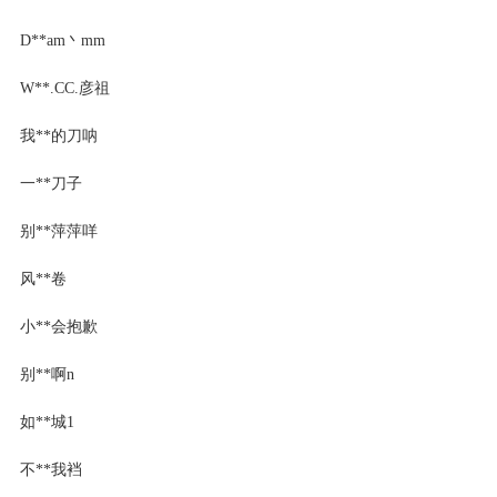
D**am丶mm
W**.CC.彦祖
我**的刀呐
一**刀子
别**萍萍咩
风**卷
小**会抱歉
别**啊n
如**城1
不**我裆