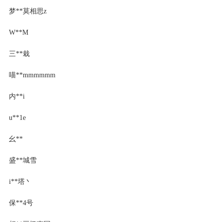
梦**莫相思z
W**M
三**栽
喵**mmmmmm
内**i
u**1e
幺**
盛**城雪
i**塔丶
保**4号