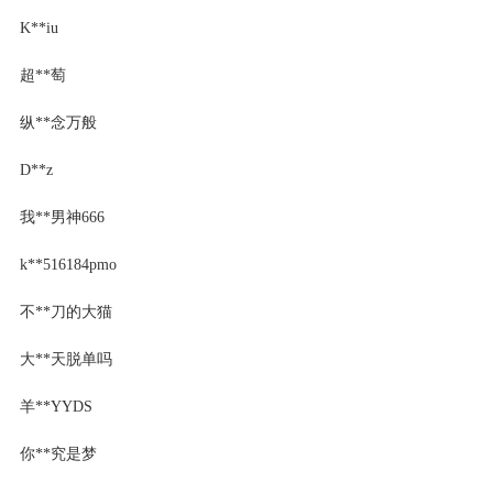
K**iu
超**萄
纵**念万般
D**z
我**男神666
k**516184pmo
不**刀的大猫
大**天脱单吗
羊**YYDS
你**究是梦