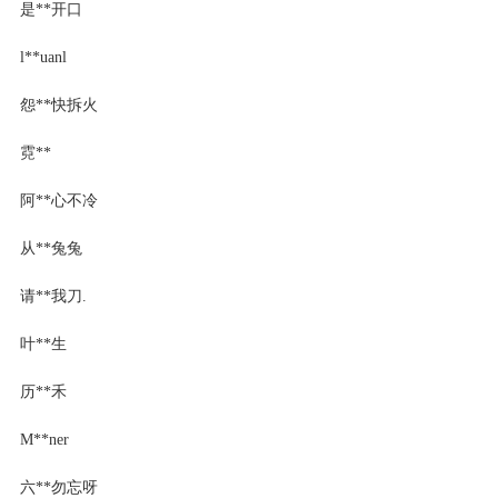
是**开口
l**uanl
怨**快拆火
霓**
阿**心不冷
从**兔兔
请**我刀.
叶**生
历**禾
M**ner
六**勿忘呀