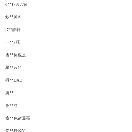
d**179177jo
炒**师A
D**皓轩
一**7瓶
雪**你也是
星**云11
抖**DAD
虞**
夜**红
贪**色诸葛亮
凭**行凶Y