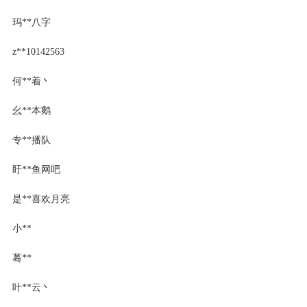
玛**八字
z**10142563
何**着丶
幺**本鹅
专**播队
盱**鱼网吧
是**喜欢月亮
小**
蓦**
叶**云丶