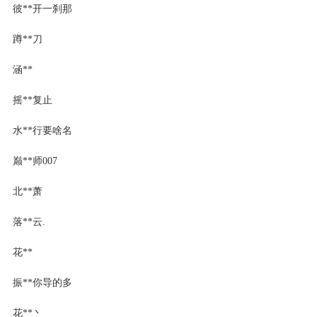
彼**开一刹那
蹲**刀
涵**
摇**复止
水**行要啥名
巅**师007
北**萧
落**云.
花**
振**你导的多
花**丶