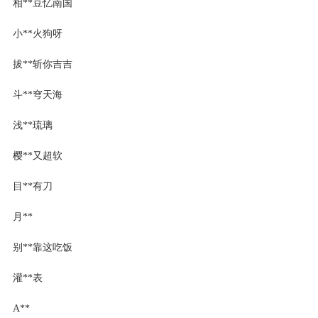
相**豆忆南国
小**火狗呀
拔**斩你吉吉
斗**穹天海
浅**琉璃
樱**又超软
目**有刀
月**
别**靠这吃饭
灌**表
A**