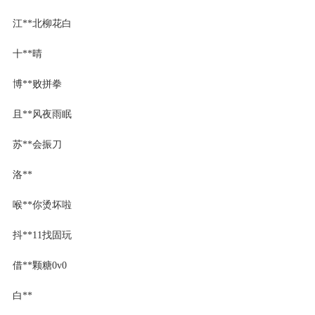
江**北柳花白
十**晴
博**败拼拳
且**风夜雨眠
苏**会振刀
洛**
喉**你烫坏啦
抖**11找固玩
借**颗糖0v0
白**