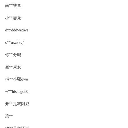
南**牧童
小**志龙
d**dddwedwe
c**nxa77q4
你**分吗
昆**果女
抖**小熙owo
w**hishagou0
开**是我阿威
梁**