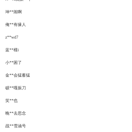
坤**闹啊
俺**有缘人
z**wd7
蓝**槿i
小**困了
金**会猛蓄猛
硕**嘎振刀
笑**也
晚**去思念
战**雪涵号