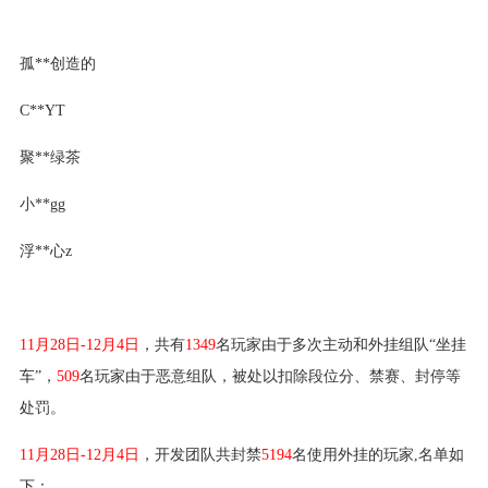
孤**创造的
C**YT
聚**绿茶
小**gg
浮**心z
11月28日-12月4日
，共有
1349
名玩家由于多次主动和外挂组队“坐挂
车”，
509
名玩家由于恶意组队，被处以扣除段位分、禁赛、封停等
处罚。
11月28日-12月4日
，开发团队共封禁
5194
名使用外挂的玩家,名单如
下：