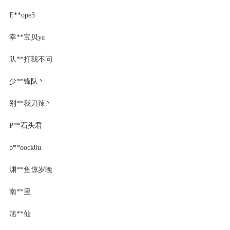
E**ope3
幸**宝贝ya
队**打我不问
少**锋队丶
别**我刀辣丶
P**石头君
b**oock0u
渊**鱼惊岁晚
南**里
旭**仙