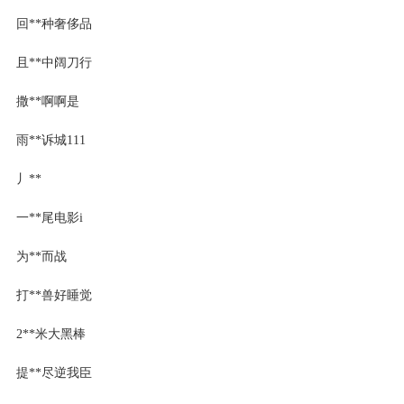
回**种奢侈品
且**中阔刀行
撒**啊啊是
雨**诉城111
丿**
一**尾电影i
为**而战
打**兽好睡觉
2**米大黑棒
提**尽逆我臣