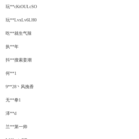
玩**cKtOULcSO
玩**LvxLv6LH0
吃**就生气辣
执**年
抖**搜索姜潮
何**1
9**28丶风挽香
无**拳1
泽**d
兰**第一帅