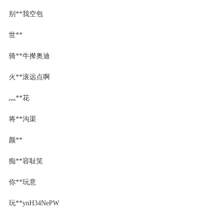
别**我空包
世**
骑**牛撵奥迪
火**滚远点啊
灬**花
将**沟渠
颜**
痴**容耻笑
你**玩意
玩**ynH34NePW