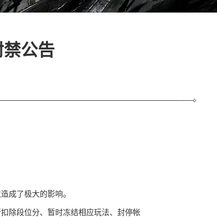
封禁公告
境造成了极大的影响。
行扣除段位分、暂时冻结相应玩法、封停帐