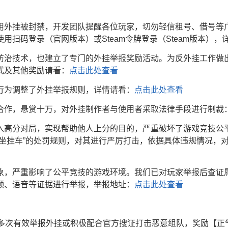
用外挂被封禁，开发团队提醒各位玩家，切勿轻信租号、借号等
用扫码登录（官网版本）或Steam令牌登录（Steam版本）
防治技术，也建立了专门的外挂举报奖励活动。为反外挂工作做
式及其他奖励请看：
点击此处查看
行为调整了外挂举报规则，详情请看：
点击此处查看
合作，悬赏十万，对外挂制作者与使用者采取法律手段进行制裁
入高分对局，实现帮助他人上分的目的，严重破坏了游戏竞技公
“坐挂车”的处罚规则，对其进行严厉打击，依据具体违规情况，
象，严重影响了公平竞技的游戏环境。我们已对玩家举报后查证
频、语音等证据进行举报，举报地址：
点击此处查看
多次有效举报外挂或积极配合官方搜证打击恶意组队，奖励【正