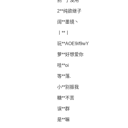
别**了没用
2**纯欲继子
阔**墨镜丶
丨**丨
玩**AOE9if9wY
萝**好想爱你
哇**oi
等**落.
小**别振我
糖**不苦
误**群
是**嘛