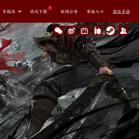
火
专题站
游戏下载
新闻公告
举报入口
前往手游