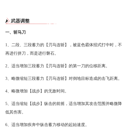
武器调整
一、斩马刀
1、二段、三段蓄力的【刃马连斩】，被蓝色霸体招式打中时，不
再进行拼刀，而是进行磐石。
2、适当增加三段蓄力【刃马连斩】的第一刀的位移距离。
3、略微缩短三段蓄力【刃马连斩】对倒地目标造成的击飞距离。
4、略微增加【战步】的无敌时间。
5、适当缩短【战步】纵击的前摇，适当增加其攻击范围并略微降
低其伤害。
6、适当增加疾奔中纵击蓄力移动的起始速度。