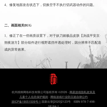
4、修复地面攻击状态下，切换空手不执行切武器动作的问题。
二、画面相关BUG
1、修正了在一些画质设置下，对于妖刀姬极品皮肤【决战平安京·
朔夜游方】部分组件进行视野遮挡半透处理时，因分辨率不匹配造
成的异常效果。
杭州残锋网络科技有限公司版权所有
©2026
-
网易游戏隐私政策及
儿童个人信息保护规则
-
网络游戏行业防沉迷自律公约
浙ICP备19051509号-1
国新出审[2020]2123号 ISBN 978-7-498-
08184-1