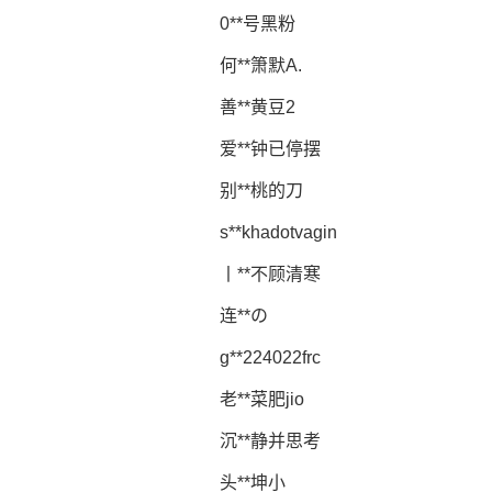
0**号黑粉
何**箫默A.
善**黄豆2
爱**钟已停摆
别**桃的刀
s**khadotvagin
丨**不顾清寒
连**の
g**224022frc
老**菜肥jio
沉**静并思考
头**坤小