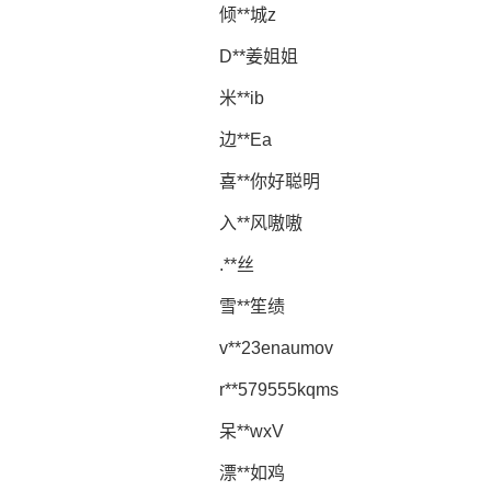
倾**城z
D**姜姐姐
米**ib
边**Ea
喜**你好聪明
入**风嗷嗷
.**丝
雪**笙绩
v**23enaumov
r**579555kqms
呆**wxV
漂**如鸡