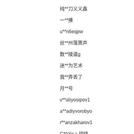
纯**刀义义鑫
一**揍
u**n6eqpw
丝**州落箫声
数**陵道g
迷**为艺术
我**弄丢了
月**号
v**aliyosipov1
a**adiyvorobyo
r**anzakharov1
C**iYo丶祤絡