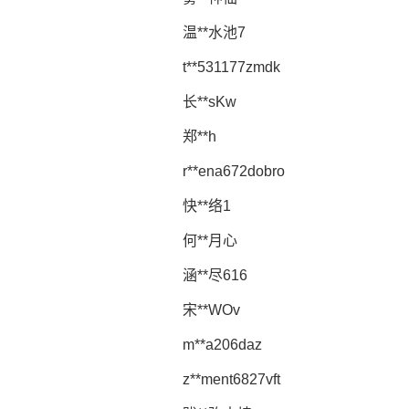
温**水池7
t**531177zmdk
长**sKw
郑**h
r**ena672dobro
快**络1
何**月心
涵**尽616
宋**WOv
m**a206daz
z**ment6827vft