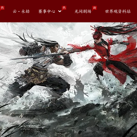
热
热
新
云・永劫
赛事中心
无间剧场
世界观资料站