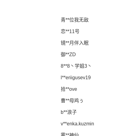
青**位我无敌
恋**11号
镜**月伴入眠
御**ZD
8**8丶学姐3丶
l**eriigusev19
拾**ovе
曹**母鸡ぅ
b**浪子
v**enka.kuzmin
雾**神仙