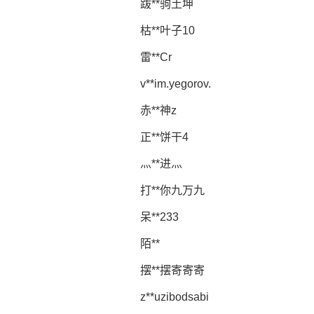
跋**驹土坤
枯**叶子10
雷**Cr
v**im.yegorov.
赤**神z
正**饼干4
灬**进灬
打**你九万九
呆**233
陌**
摆**摆寄寄寄
z**uzibodsabi