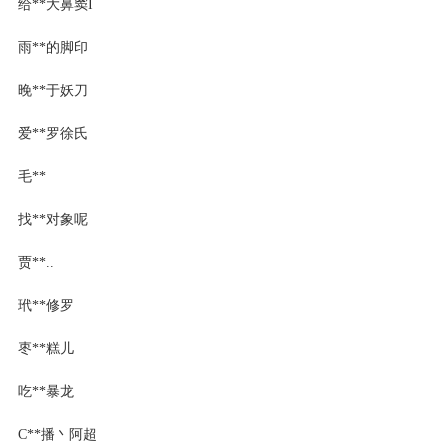
给**大鼻窦I
雨**的脚印
晚**于妖刀
爱**罗徐氏
毛**
找**对象呢
贾**..
玳**修罗
枣**糕儿
吃**暴龙
C**播丶阿超