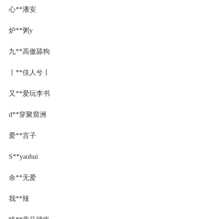
心**潘安
炉**粥y
九**高傲舔狗
丨**佳人兮丨
又**爱玩李书
d**穿聚窟洲
爱**言子
S**yaohui
余**无爱
我**辣