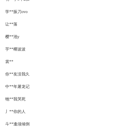
学**振刀ovo
让**落
樱**池y
芋**椰波波
裳**
你**友没我久
中**年屠龙记
牠**我哭死
丿**你的人
斗**逢须倾倒