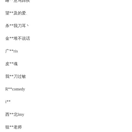
睶**意马蹄疾
望**及的爱.
杀**我刀耳丶
金**堆不说话
广**ris
皮**魂
我**刀过敏
R**comedy
і**
西**北lmy
狙**老师