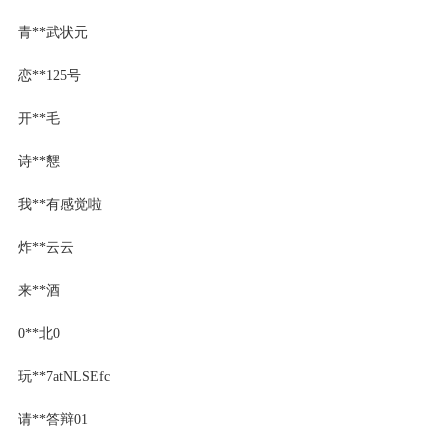
青**武状元
恋**125号
开**毛
诗**㦟
我**有感觉啦
炸**云云
来**酒
0**北0
玩**7atNLSEfc
请**答辩01