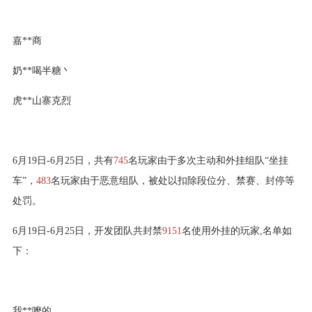
嘉**商
奶**喝半糖丶
虎**山寨克烈
6月19日-6月25日，共有
745
名玩家由于多次主动和外挂组队“坐挂
车”，
483
名玩家由于恶意组队，被处以扣除段位分、禁赛、封停等
处罚。
6月19日-6月25日，开发团队共封禁
9151
名使用外挂的玩家,名单如
下：
我**嚒的