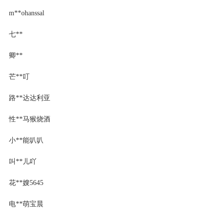
m**ohanssal
七**
卿**
芒**叮
路**达达利亚
性**马猴烧酒
小**能叭叭
叫**儿吖
花**嫂5645
电**萌宝晨