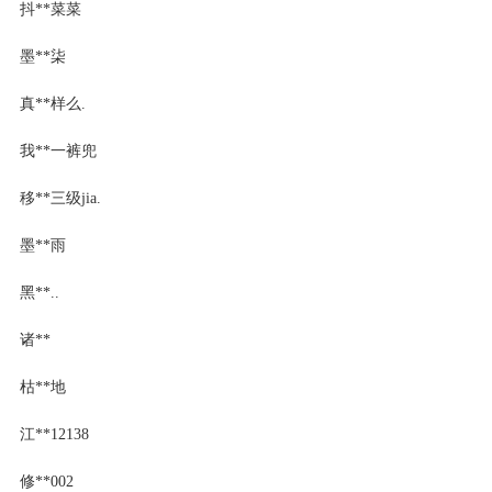
抖**菜菜
墨**柒
真**样么.
我**一裤兜
移**三级jia.
墨**雨
黑**..
诸**
枯**地
江**12138
修**002