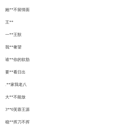
她**不留情面
王**
一**王獣
我**奢望
谁**你的软肋
要**看日出
.**家我老八
大**不能放
3**0芙蓉王源
稳**挥刀不挥