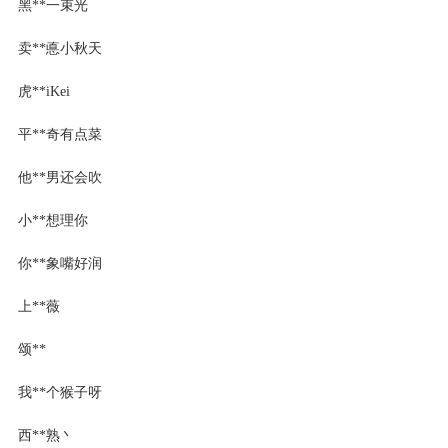
黑**一束光
卖**悳小秋天
虎**iKei
平**奇有点菜
他**男还会吹
小**想理你
你**象嘴好润
上**薇
颂**
我**个猴子呀
西**熟丶