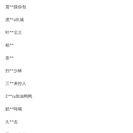
震**摸你包
虎**a玖城
叶**尘土
柏**
羡**
扫**少林
三**来控人
Z**ra加油鸭鸭
奶**吨喝
久**去