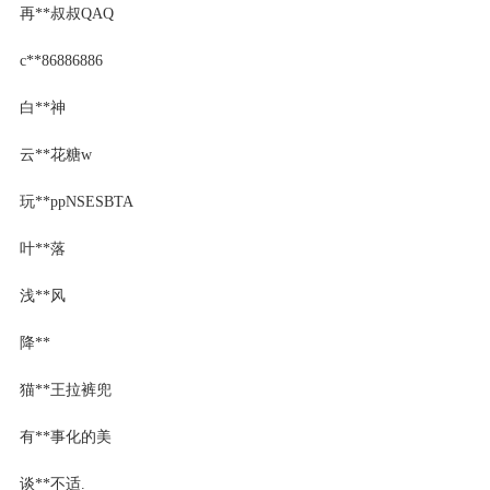
再**叔叔QAQ
c**86886886
白**神
云**花糖w
玩**ppNSESBTA
叶**落
浅**风
降**
猫**王拉裤兜
有**事化的美
谈**不适.