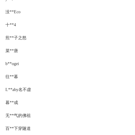
没**Eco
十**4
煎**子之怒
菜**唐
b**ogei
往**暮
L**aby名不虚
暮**成
无**气的佛祖
百**下穿隧道