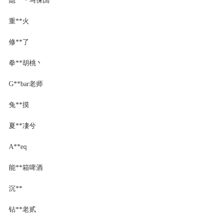
重**火
修**了
拳**胡桃丶
G**bar老师
兔**摸
夏**凄兮
A**eq
能**箱啤酒
沉**
钻**老贰