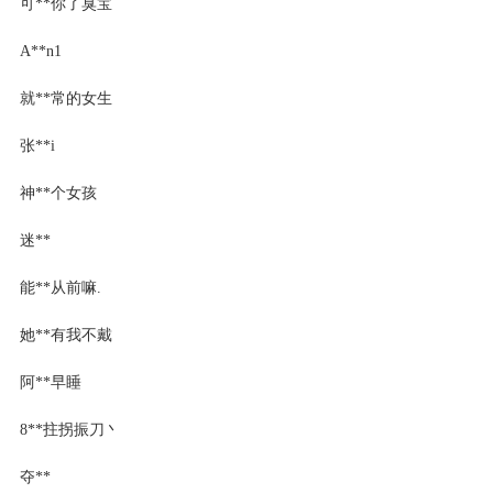
可**你了臭宝
A**n1
就**常的女生
张**i
神**个女孩
迷**
能**从前嘛.
她**有我不戴
阿**早睡
8**拄拐振刀丶
夺**