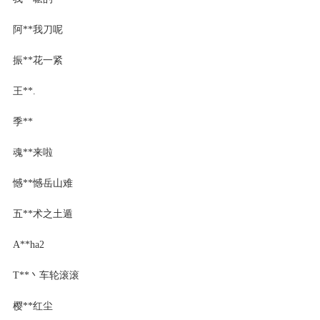
阿**我刀呢
振**花一紧
王**.
季**
魂**来啦
憾**憾岳山难
五**术之土遁
A**ha2
T**丶车轮滚滚
樱**红尘