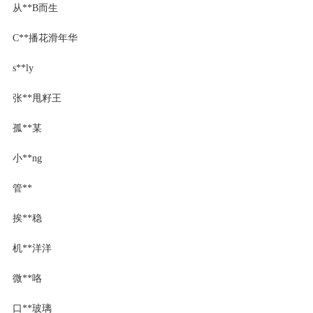
从**B而生
C**播花滑年华
s**ly
张**甩籽王
孤**某
小**ng
管**
挨**稳
机**洋洋
微**咯
口**玻璃