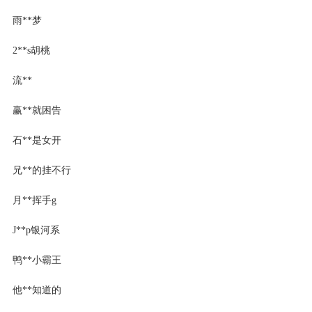
雨**梦
2**s胡桃
流**
赢**就困告
石**是女开
兄**的挂不行
月**挥手g
J**p银河系
鸭**小霸王
他**知道的