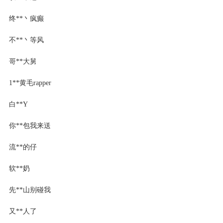
终**丶疯癫
不**丶等风
哥**大舅
1**黄毛rapper
白**Y
你**包我来送
流**的仔
软**奶
先**山别碰我
又**人了