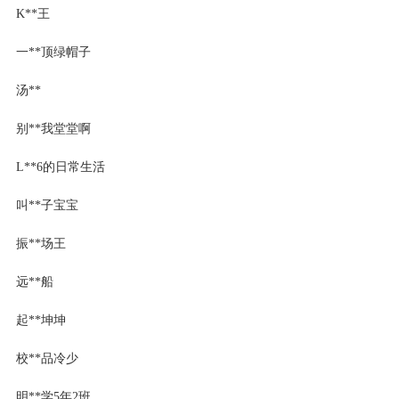
K**王
一**顶绿帽子
汤**
别**我堂堂啊
L**6的日常生活
叫**子宝宝
振**场王
远**船
起**坤坤
校**品冷少
明**学5年2班