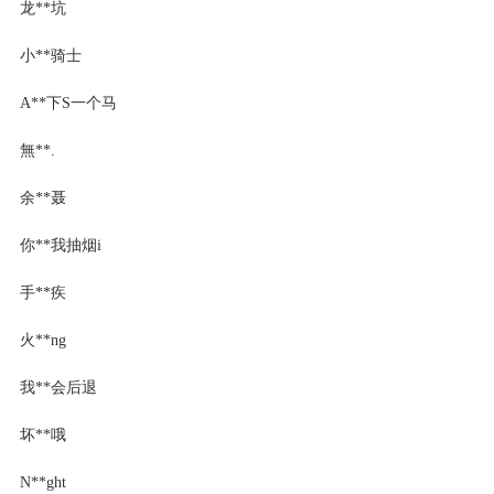
龙**坑
小**骑士
A**下S一个马
無**.
余**聂
你**我抽烟i
手**疾
火**ng
我**会后退
坏**哦
N**ght