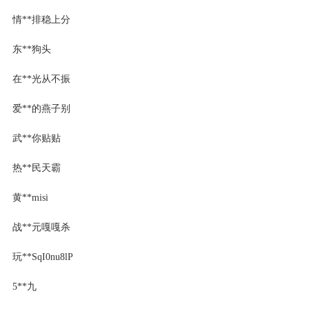
情**排稳上分
东**狗头
在**光从不振
爱**的燕子别
武**你贴贴
热**民天霸
黄**misi
战**元嘎嘎杀
玩**SqI0nu8lP
5**九