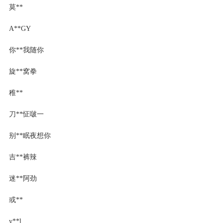
莫**
A**GY
你**我随你
旋**窝拳
稚**
刀**怔啵一
别**眠夜想你
吉**裤辣
迷**阿劲
或**
y**l