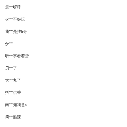
震**呀呼
火**不好玩
我**是挂b哥
か**
听**事看着蕓
贝**了
大**丸了
抖**供香
南**知我意x
简**酷辣