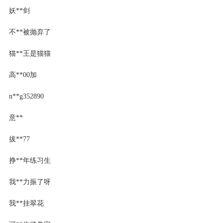
妖**剑
不**被抛弃了
猫**王是猫猫
高**00加
n**g352890
意**
拔**77
挣**年练习生
我**力振了呀
我**挂翠花