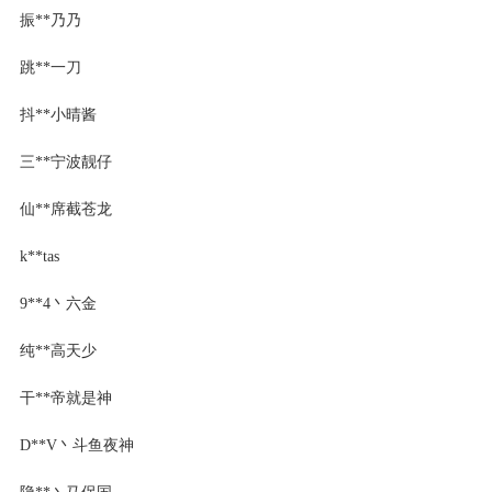
振**乃乃
跳**一刀
抖**小晴酱
三**宁波靓仔
仙**席截苍龙
k**tas
9**4丶六金
纯**高天少
干**帝就是神
D**V丶斗鱼夜神
隐**丶马保国