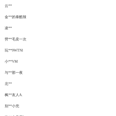
云**
金**的泰酷辣
凌**
劈**毛卖一次
玩**9WTNl
小**VM
与**那一夜
北**
枫**友人A.
别**小兜