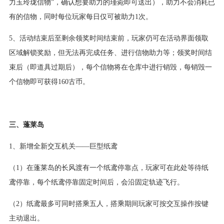
力玉玲珑信物”，确认想要助力的瑾菀即可送出），助力不会消耗已
有的信物，同时每位玩家每日仅可被助力1次。
5、活动结束后至剩余领奖时间结束前，玩家仍可在活动界面领取
区域解锁奖励，但无法再完成任务、进行信物助力等；领奖时间结
束后（即道具过期后），每个信物将在仓库中进行销毁，每销毁一
个信物即可获得160古币。
三、蓬莱岛
1、新增全新交互机关——巨型纸鸢
（1）在蓬莱岛的长风渡有一个纸鸢停靠点，玩家可在此处等待纸
鸢停靠，每个纸鸢停靠固定时间后，会沿固定轨迹飞行。
（2）纸鸢最多可同时搭乘五人，搭乘期间玩家可按交互操作按键
主动退出。