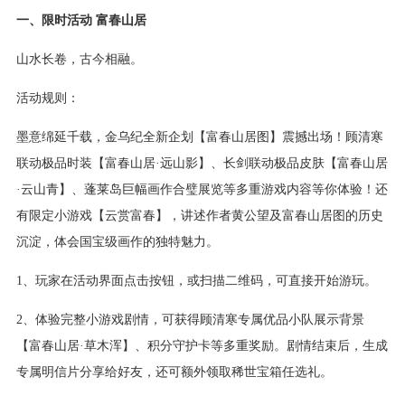
一、限时活动 富春山居
山水长卷，古今相融。
活动规则：
墨意绵延千载，金乌纪全新企划【富春山居图】震撼出场！顾清寒
联动极品时装【富春山居·远山影】、长剑联动极品皮肤【富春山居
·云山青】、蓬莱岛巨幅画作合璧展览等多重游戏内容等你体验！还
有限定小游戏【云赏富春】，讲述作者黄公望及富春山居图的历史
沉淀，体会国宝级画作的独特魅力。
1、玩家在活动界面点击按钮，或扫描二维码，可直接开始游玩。
2、体验完整小游戏剧情，可获得顾清寒专属优品小队展示背景
【富春山居·草木浑】、积分守护卡等多重奖励。剧情结束后，生成
专属明信片分享给好友，还可额外领取稀世宝箱任选礼。