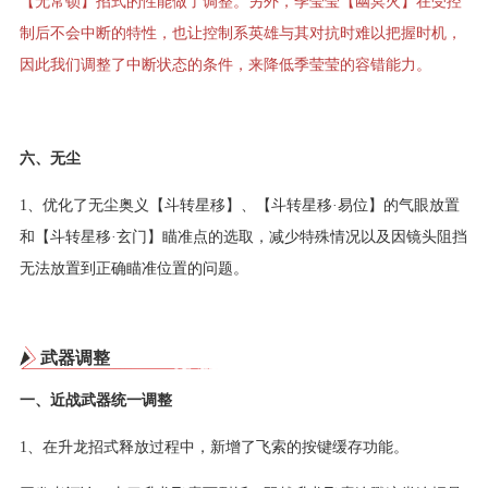
【无常锁】招式的性能做了调整。另外，季莹莹【幽冥火】在受控
制后不会中断的特性，也让控制系英雄与其对抗时难以把握时机，
因此我们调整了中断状态的条件，来降低季莹莹的容错能力。
六、无尘
1、优化了无尘奥义【斗转星移】、【斗转星移·易位】的气眼放置
和【斗转星移·玄门】瞄准点的选取，减少特殊情况以及因镜头阻挡
无法放置到正确瞄准位置的问题。
武器调整
一、近战武器统一调整
1、在升龙招式释放过程中，新增了飞索的按键缓存功能。