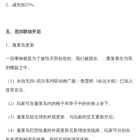
2、减伤加25%。
五、尼尔联动开启
1、蓬莱岛更新
一切事物都是为了被毁灭而创造的。我们被困在……重复着生与死
的螺旋之中。
（1）永劫无间×尼尔系列联动推广曲：詹雯婷《命运火焰》已加入
背景音乐。
（2）玩家可在蓬莱岛内的椅子和亭子中的长椅上坐下。
（3）蓬莱岛劫宝球的外观更新，与玩家的交互重新开启。
（4）蓬莱岛巨型纸鸢的外观更新且新增游览线路，玩家可分别在
长风渡和秘源岛搭乘，获得不同的游览体验。