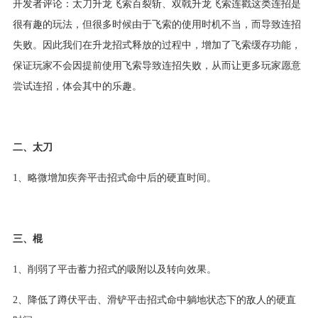
开发者评论：太刀升龙飞索百裂斩、双戟升龙飞索连戳这类连招是
很有趣的玩法，但很多时候由于飞索的使用时机不当，而导致连招
失败。因此我们在升龙招式释放的过程中，增加了飞索缓存功能，
保证玩家不会因提前使用飞索导致连招失败，从而让更多玩家愿意
尝试连招，体会其中的乐趣。
二、太刀
1、略微增加疾奔平击招式命中后的硬直时间。
三、棍
1、削弱了平击蓄力招式的吸附以及转向效果。
2、降低了蹲伏平击、滑铲平击招式命中躺地状态下的敌人的硬直