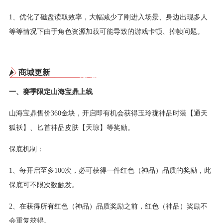
1、优化了磁盘读取效率，大幅减少了刚进入场景、身边出现多人
等等情况下由于角色资源加载可能导致的游戏卡顿、掉帧问题。
商城更新
一、赛季限定山海宝鼎上线
山海宝鼎售价360金块，开启即有机会获得玉玲珑神品时装【通天
狐袄】、匕首神品皮肤【天琼】等奖励。
保底机制：
1、每开启至多100次，必可获得一件红色（神品）品质的奖励，此
保底可不限次数触发。
2、在获得所有红色（神品）品质奖励之前，红色（神品）奖励不
会重复获得。