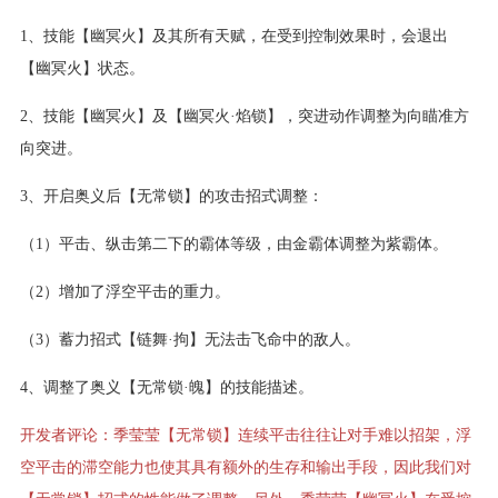
1、技能【幽冥火】及其所有天赋，在受到控制效果时，会退出
【幽冥火】状态。
2、技能【幽冥火】及【幽冥火·焰锁】，突进动作调整为向瞄准方
向突进。
3、开启奥义后【无常锁】的攻击招式调整：
（1）平击、纵击第二下的霸体等级，由金霸体调整为紫霸体。
（2）增加了浮空平击的重力。
（3）蓄力招式【链舞·拘】无法击飞命中的敌人。
4、调整了奥义【无常锁·魄】的技能描述。
开发者评论：季莹莹【无常锁】连续平击往往让对手难以招架，浮
空平击的滞空能力也使其具有额外的生存和输出手段，因此我们对