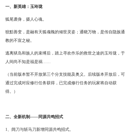
一、新英雄：玉玲珑
狐尾袭身，摄人心魂。
狡黠善变，是融有天狐魂魄的倾世灵姿；通晓万物，是传自隐族通
教的不宣之秘。
逃离狱岛和族人的束缚后，踏上寻欢作乐的救世之途的玉玲珑，于
人间尚不知是福是祸……
（当前版本暂不开放第三个分支技能及奥义。后续版本开放后，可
通过完成对应修行任务获得，已完成修行任务的玩家将自动获
得。）
二、全新机制——同源共鸣招式
1、阔刀与斩马刀新增同源共鸣招式。