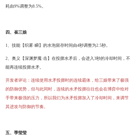
耗由9%调整为8.5%。
四、崔三娘
1、技能【织雾·瞬】的水泡留存时间由4秒调整为2.5秒。
2、奥义【深渊梦魇·击】在投掷水矛后，会进入3秒的冷却时间，不
能再连续投掷水矛。
开发者评论：连续使用水矛投掷时的连续霸体，给三娘带来了极强
的防御优势，但与此同时，连续的水矛投掷往往也会在博弈中给对
手带来极强的压力，所以我们为水矛投掷加入了冷却时间，来调节
其进攻与防御的节奏。
五、季莹莹