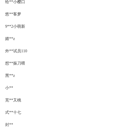
给**小樱口
悠**客梦
9**2小萌新
婧**z
外**试员110
想**振刀喂
黑**z
小**
芜**又桃
式**十七
封**