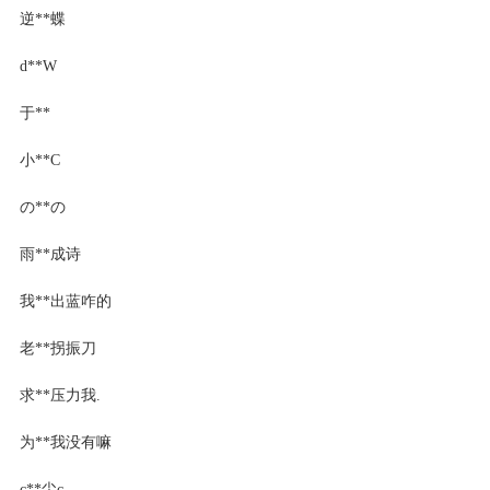
逆**蝶
d**W
于**
小**C
の**の
雨**成诗
我**出蓝咋的
老**拐振刀
求**压力我.
为**我没有嘛
c**尘c