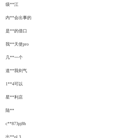
级**江
内**会出事的
是**的借口
我**天使pro
几**一个
道**我剑气
1**4可以
星**利店
陆**
c**873pj8h
出**ol.3