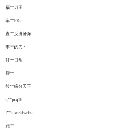
福**刀王
车**FKs
直**反济沧海
李**的刀丶
轩**日常
卿**
彼**缘分天玉
q**pcq18
f**uiwehfweho
跑**