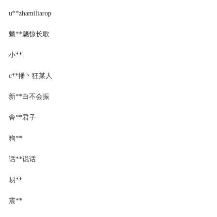
u**zhamiliarop
魑**魉惊长歌
小**.
c**播丶狂某人
新**白不会振
舍**君子
狗**
话**说话
易**
震**