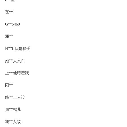
瓦**
G**5469
潘**
N**L我是糕手
她**人六百
上**他暗恋我
阳**
纯**士人设
局**鸭儿
我**头纹