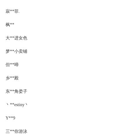
寂**菲.
枫**
大**进女色
梦**小卖铺
但**啼
乡**殿
东**角娄子
丶**estiny丶
Y**9
三**你游泳