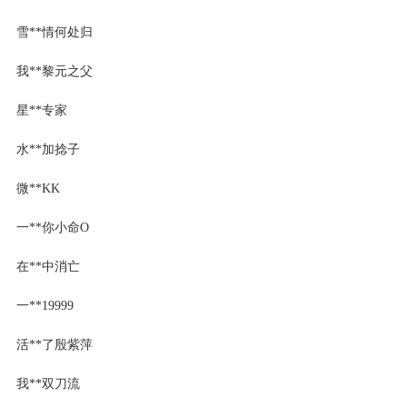
雪**情何处归
我**黎元之父
星**专家
水**加捻子
微**KK
一**你小命O
在**中消亡
一**19999
活**了殷紫萍
我**双刀流