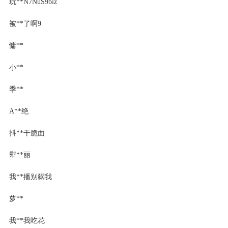
玩**N7NuS9biz
被**了啊9
慵**
小**
季**
A**绝
抖**干脆面
犚**丽
我**播别閷我
萝**
我**我吃花