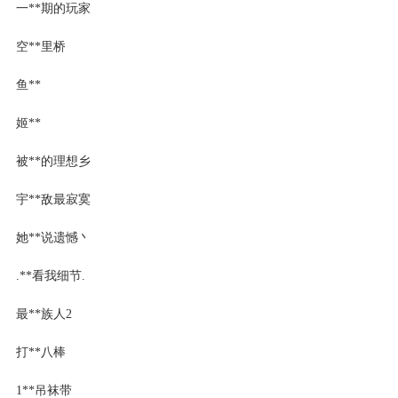
一**期的玩家
空**里桥
鱼**
姬**
被**的理想乡
宇**敌最寂寞
她**说遗憾丶
.**看我细节.
最**族人2
打**八棒
1**吊袜带