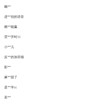
幽**
进**别的语音
赖**能赢
霓**开时11
小**儿
反**的加菲猫
影**
麻**甜了
是**羊cc
若**