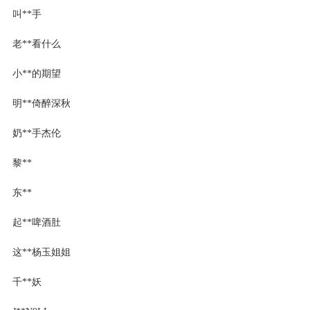
叫**手
老**看什么
小**的期望
明**倚醉深秋
奶**手杰伦
黎**
东**
起**啤酒肚
这**杨玉姐姐
千**妖