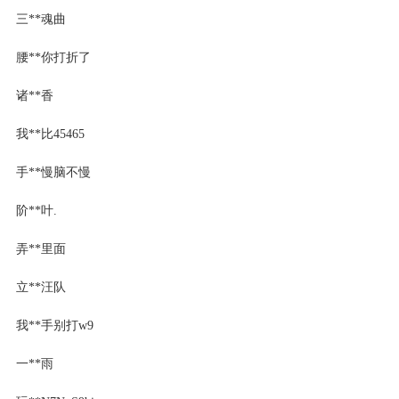
三**魂曲
腰**你打折了
诸**香
我**比45465
手**慢脑不慢
阶**叶.
弄**里面
立**汪队
我**手别打w9
一**雨