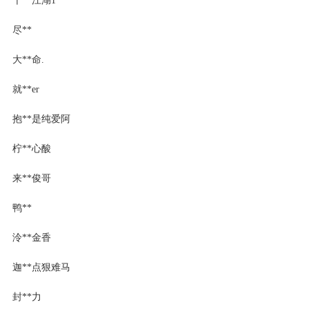
尽**
大**命.
就**er
抱**是纯爱阿
柠**心酸
来**俊哥
鸭**
泠**金香
迦**点狠难马
封**力