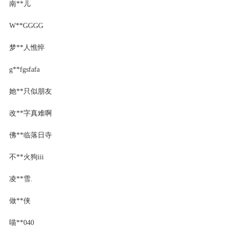
南**儿
W**GGGG
梦**人憔悴
g**fgsfafa
她**只似朋友
改**字真难啊
佛**临落日寺
不**火狗iii
凌**雪.
做**侠
喵**040