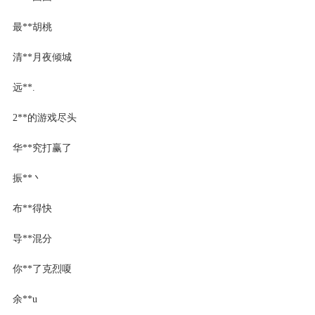
最**胡桃
清**月夜倾城
远**.
2**的游戏尽头
华**究打赢了
振**丶
布**得快
导**混分
你**了克烈嗄
余**u