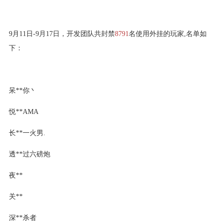
9月11日-9月17日，开发团队共封禁
8791
名使用外挂的玩家,名单如
下：
呆**你丶
悦**AMA
长**一火男.
透**过六磅炮
夜**
关**
深**杀者