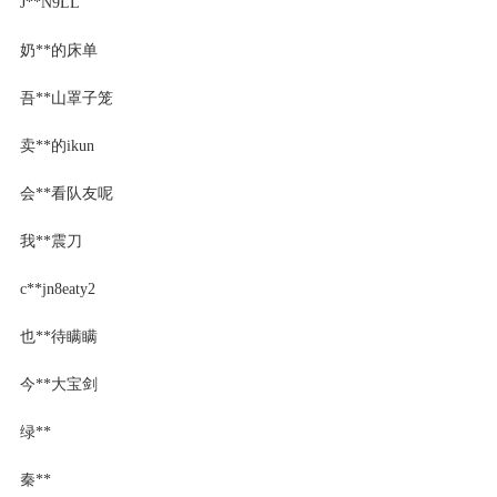
J**N9LL
奶**的床单
吾**山罩子笼
卖**的ikun
会**看队友呢
我**震刀
c**jn8eaty2
也**待瞒瞒
今**大宝剑
绿**
秦**