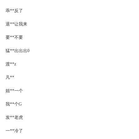
乖**反了
退**让我来
要**不要
猛**出出出0
渡**z
凡**
姐**一个
我**个G
发**老虎
一**冷了