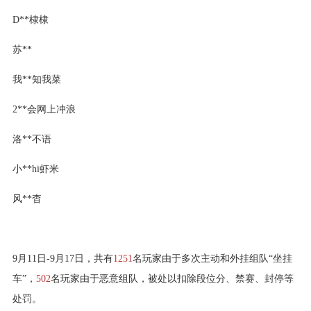
D**棣棣
苏**
我**知我菜
2**会网上冲浪
洛**不语
小**hi虾米
风**杳
9月11日-9月17日，共有
1251
名玩家由于多次主动和外挂组队“坐挂
车”，
502
名玩家由于恶意组队，被处以扣除段位分、禁赛、封停等
处罚。