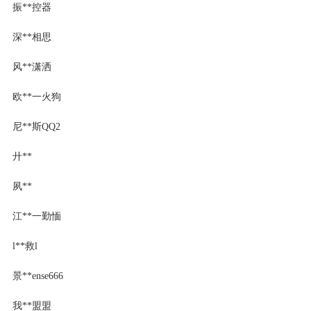
振**控器
深**相思
风**潇洒
欧**一火狗
尼**斯QQ2
廾**
夙**
江**一勤愐
l**救l
景**ense666
我**盟盟