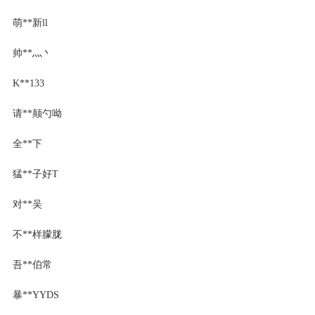
萌**新ll
帅**灬丶
K**133
请**颠勺呦
全**下
猛**子好T
对**吴
不**样朦胧
吾**伯常
暴**YYDS