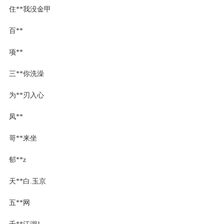
住**我没金甲
百**
项**
三**你洗澡
为**刃入心
凤**
哥**来坐
郁**z
天**白.玉京
五**网
千**江湖1