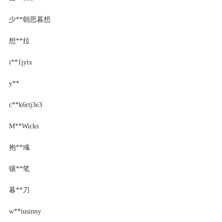
少**朝思暮想
想**拉
i**1jytx
y**
c**k6rtj3e3
M**Wicks
抱**彧
镶**笔
暮**刀
w**iusinny