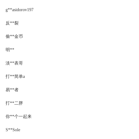
g**asidorov197
反**裂
偷**金币
明**
淡**表哥
打**简单a
易**者
打**二胖
你**个一起来
S**Sole