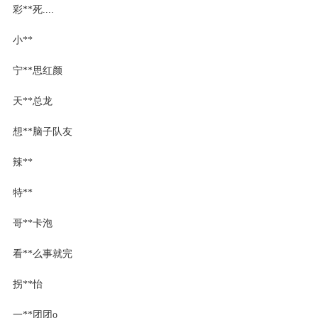
彩**死....
小**
宁**思红颜
天**总龙
想**脑子队友
辣**
特**
哥**卡泡
看**么事就完
拐**怡
一**团团o