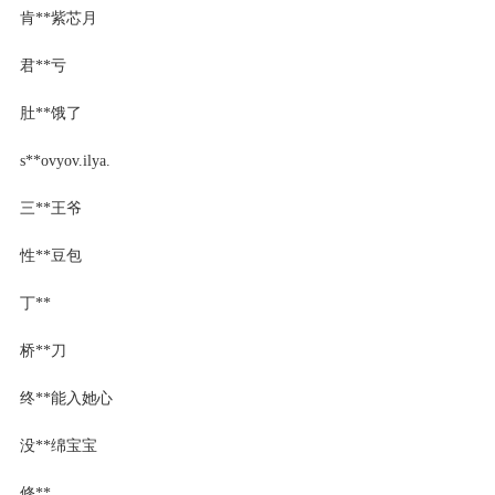
肯**紫芯月
君**亏
肚**饿了
s**ovyov.ilya.
三**王爷
性**豆包
丁**
桥**刀
终**能入她心
没**绵宝宝
修**