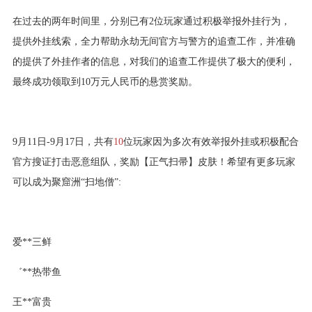
在过去的两年时间里，分别已有2位玩家通过积极举报外挂行为，
提供外挂线索，全力帮助永劫无间官方与警方的追查工作，并准确
的提供了外挂作者的信息，对我们的追查工作提供了极大的便利，
最终成功领取到10万元人民币的悬赏奖励。
9月11日-9月17日，共有
10
位玩家因为多次有效举报外挂或积极配合
官方搜证打击恶意组队，奖励【正气扫帚】皮肤！希望有更多玩家
可以成为聚窟洲“扫地僧”:
爱**三鲜
゛**热带鱼
王**富贵