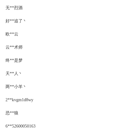
无**烈酒
好**追了丶
欧**云
云**术师
终**是梦
天**人丶
两**小羊丶
2**kvgm1d8wy
恐**狼
6**52600050163