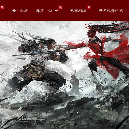
热
热
新
云・永劫
赛事中心
无间剧场
世界观资料站