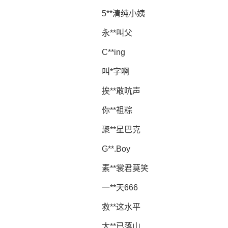
5**清纯小姨
永**叫父
C**ing
叫*字啊
挨**敢吭声
你**祖粽
聚**星巴克
G**.Boy
素**裳君莫笑
一**天666
救**这水平
太**已落山