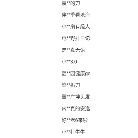
震**的刀
伴**季看沧海
小**扇有缘人
电**野排日记
是**真无语
小**3.0
翻**园健康ge
染**振刀
薅**广坤头发
内**真的安逸
好**老6来啦
小**打牛牛