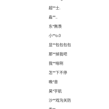
超**士.
淼**..
东*無羡
小**o.0
显**包包包包
那**掉我吧
我**啥咧
怎**下不停
晚*音
昊*宇航
沙**戏沟关防