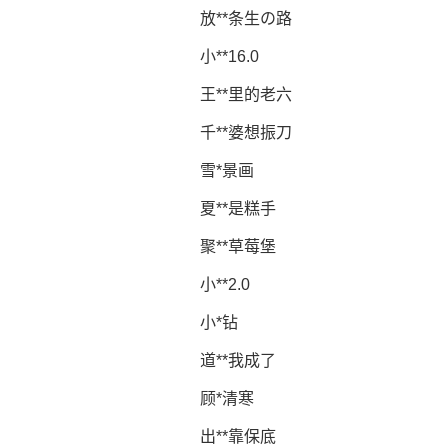
放**条生の路
小**16.0
王**里的老六
千**婆想振刀
雪*景画
夏**是糕手
聚**草莓堡
小**2.0
小*钻
道**我成了
顾*清寒
出**靠保底