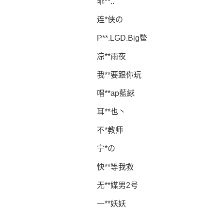
乖**..
连*侠の
P**.LGD.Big鳖
凉**雨夜
我**要跟你玩
唱**ap藍絿
耳**也丶
不*教师
宁*の
快**等我救
无**媒男2号
一**妖妖