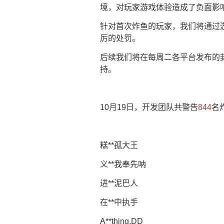
境，对玩家游戏体验造成了负面影
针对首次炸鱼的玩家，我们将通过
厉的处罚。
后续我们将在每周二各平台发布的
持。
10月19日，开发团队共警告
844
名
糕**孤大王
义**我奉先呐
进**泥巴人
在**中执手
A**thing.DD