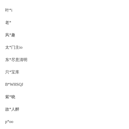
叶*i
老*
风*趣
太*门主io
东*尽意清明
只*宝库
B*WHSQJ
紫*晓
故*人醉
p*oo