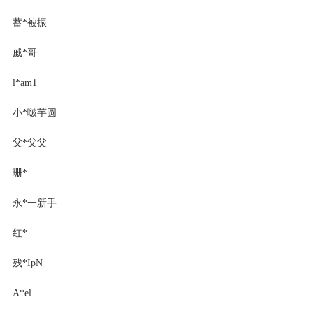
蓄*被振
戚*哥
l*am1
小*啵芋圆
父*父父
珊*
永*一新手
红*
残*IpN
A*el