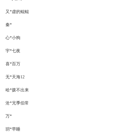
又*虚的鲲鲲
秦*
心*小狗
宇*七夜
喜*百万
无*天海12
哈*拨不出来
沧*兄季伯常
万*
玥*早睡