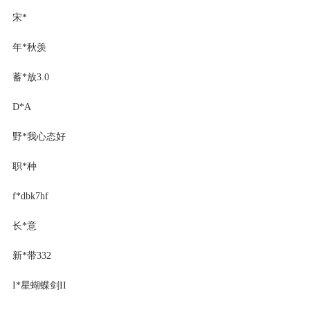
宋*
年*秋羡
蓄*放3.0
D*A
野*我心态好
职*种
f*dbk7hf
长*意
新*带332
I*星蝴蝶剑II