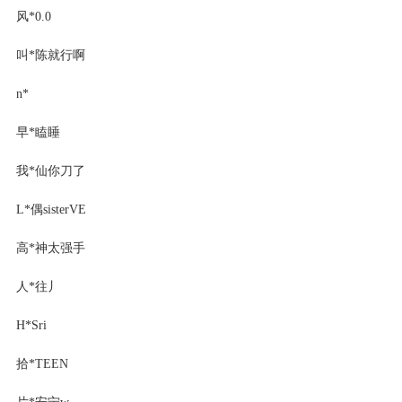
风*0.0
叫*陈就行啊
n*
早*瞌睡
我*仙你刀了
L*偶sisterVE
高*神太强手
人*往丿
H*Sri
拾*TEEN
片*安宁w