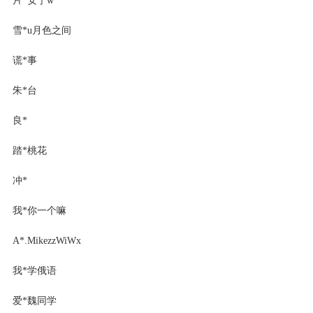
雪*u月色之间
谎*事
朱*台
良*
踏*桃花
冲*
我*你一个嘛
A*.MikezzWiWx
我*学俄语
爱*魏同学