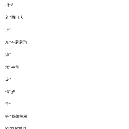
衍*8
剑*西门庆
上*
东*神牌牌琦
慎*
无*丰哥
庞*
倩*娆
千*
等*我想拉稀
K*22403513