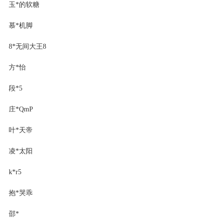
玉*的软糖
慕*机脚
8*无间大王8
方*怡
段*5
庄*QmP
叶*天帝
凌*太阳
k*r5
抱*哭乖
邵*