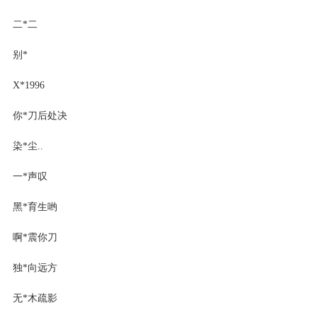
二*二
别*
X*1996
你*刀后处决
染*尘..
一*声叹
黑*育生哟
啊*震你刀
独*向远方
无*木疏影