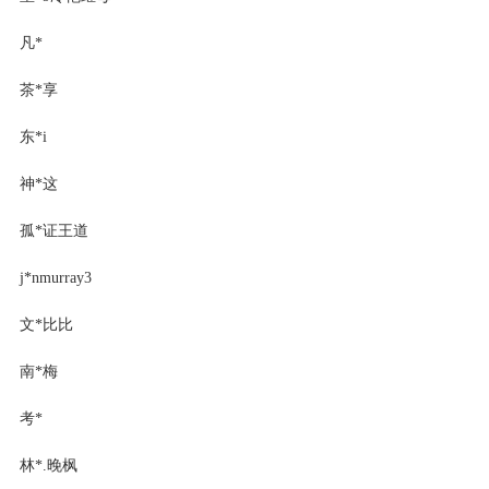
凡*
茶*享
东*i
神*这
孤*证王道
j*nmurray3
文*比比
南*梅
考*
林*.晚枫