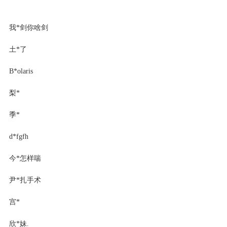
我*剑你啥剑
土*了
B*olaris
梨*
季*
d*fgfh
今*怎样喘
尹*扎手术
宫*
欣*妹.