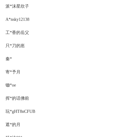
派*沫星欣子
A*nsky12138
工*香的岳父
只*刀的崽
秦*
寄*予月
锄*oe
挥*的话佛前
玩*gHT8nCFUB
遮*的月