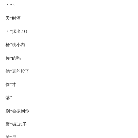
丶*丶
天*时酒
丶*猛出2.O
枪*桃小内
你*的吗
他*真的按了
偷*才
落*
别*会振到你
聚*街Liu子
羔*屏