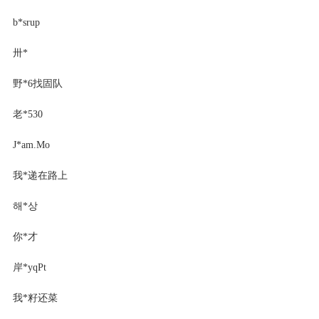
b*srup
卅*
野*6找固队
老*530
J*am.Mo
我*递在路上
해*상
你*才
岸*yqPt
我*籽还菜