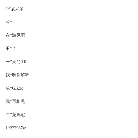
O*敌呆呆
冷*
在*游风雨
不*了
一*天門0.0
我*听你解释
成*G.Zxc
我*再相见
白*龙鸡冠
1*222987w