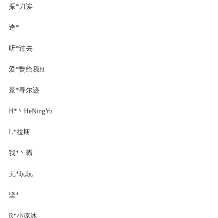
振*刀诶
逢*
听*过去
爱*覅给我hi
景*寻尔迹
H*丶HeNingYu
L*拉斯
我*丶霸
无*玩玩
坚*
R*小凉冰