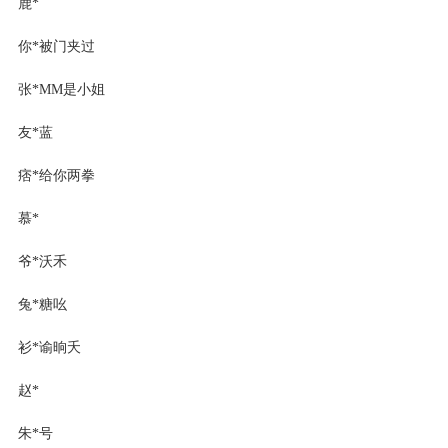
鹿*
你*被门夹过
张*MM是小姐
友*蓝
痞*给你两拳
慕*
爷*沃禾
兔*糖吆
衫*谕晌夭
赵*
朱*号