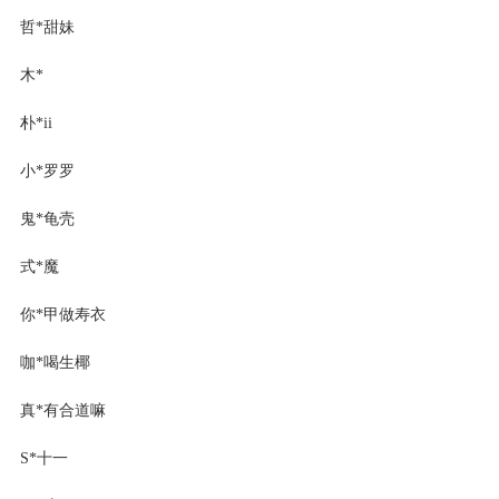
哲*甜妹
木*
朴*ii
小*罗罗
鬼*龟壳
式*魔
你*甲做寿衣
咖*喝生椰
真*有合道嘛
S*十一