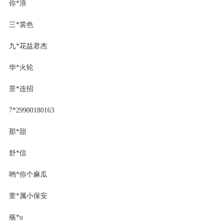
你*浪
三*裳色
九*花益君杰
华*火轮
景*连招
7*29900180163
那*甜
舒*信
哟*你个麻瓜
萱*属小保安
殇*u