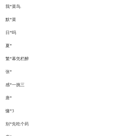
我*菜鸟.
默*菜
日*吗
夏*
繁*幕凭栏醉
张*
感*一挑三
唐*
慵*3
别*先吃个药