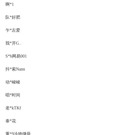
啊*1
队*好肥
乍*左爱
我*开G..
S*b网易001
抖*索Nann
动*峻峻
唱*时间
老*kTKf
泰*花
重*9冷艳继母