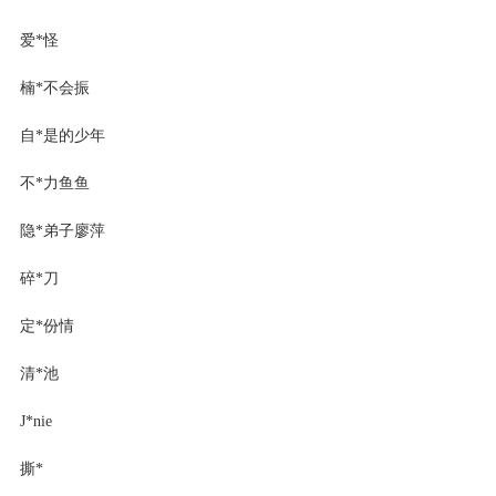
爱*怪
楠*不会振
自*是的少年
不*力鱼鱼
隐*弟子廖萍
碎*刀
定*份情
清*池
J*nіе
撕*