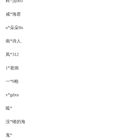
科*法001
咸*海君
o*朵朵0o
南*诗人.
凤*312
1*老病
一*0枪
v*gdxu
呱*
没*绪的海
鬼*