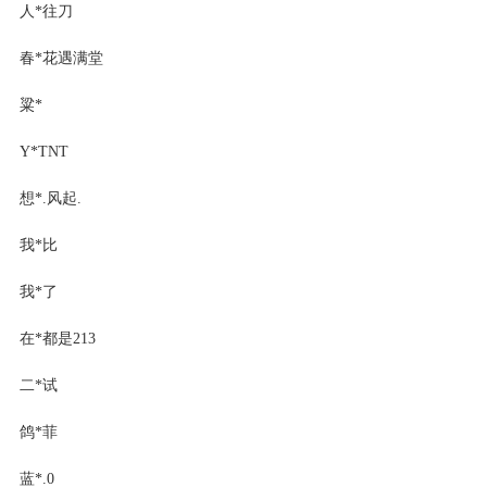
人*往刀
春*花遇满堂
粱*
Y*TNT
想*.风起.
我*比
我*了
在*都是213
二*试
鸽*菲
蓝*.0