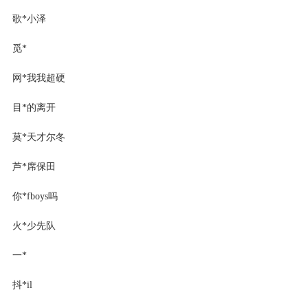
歌*小泽
觅*
网*我我超硬
目*的离开
莫*天才尔冬
芦*席保田
你*fboys吗
火*少先队
一*
抖*il