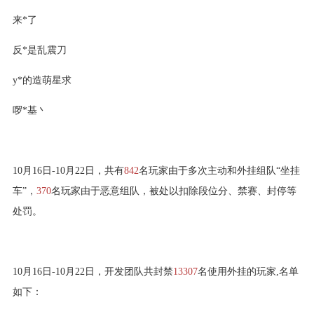
来*了
反*是乱震刀
y*的造萌星求
啰*基丶
10月16日-10月22日，共有
842
名玩家由于多次主动和外挂组队“坐挂
车”，
370
名玩家由于恶意组队，被处以扣除段位分、禁赛、封停等
处罚。
10月16日-10月22日，开发团队共封禁
13307
名使用外挂的玩家,名单
如下：