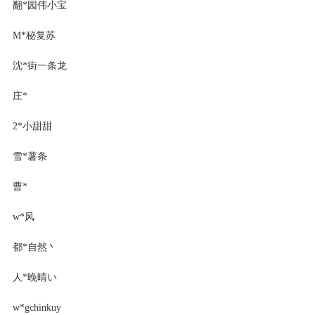
翻*园伟小宝
M*秘复苏
沈*街一条龙
庄*
2*小甜甜
雪*薯条
曹*
w*风
都*自然丶
人*晚晴い
w*gchinkuy