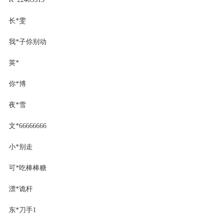
长*雯
我*子伱别动
荚*
你*博
夜*雪
文*66666666
小*别走
可*吃棒棒糖
漂*诡杆
东*刀手1