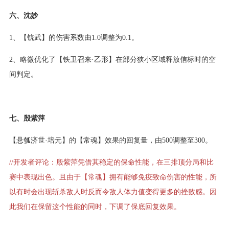
六、沈妙
1、【铳武】的伤害系数由1.0调整为0.1。
2、略微优化了【铁卫召来·乙形】在部分狭小区域释放信标时的空
间判定。
七、殷紫萍
【悬瓠济世·培元】的【常魂】效果的回复量，由500调整至300。
//开发者评论：殷紫萍凭借其稳定的保命性能，在三排顶分局和比
赛中表现出色。且由于【常魂】拥有能够免疫致命伤害的性能，所
以有时会出现斩杀敌人时反而令敌人体力值变得更多的挫败感。因
此我们在保留这个性能的同时，下调了保底回复效果。