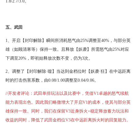
1.8/2.7/3.0。
五、武田
1、开启【封印解除】瞬间所消耗怒气由25%调整至40%，与部分英
雄（如顾清寒等）保持一致。且释放【妖袭】所需怒气由25%对应
下调至20%，即初始释放次数不变，仍为3次。
2、调整了【封印解除·噬】当达到金档位时【妖袭·狂】在中远距离
时的打击伤害系数，由0.08/1.00调整至0.04/0.06。
//开发者评论：武田单排玩法以及比赛中，凭借V1卓越的怒气续航
能力表现出色。因此我们略微增大了开启V1的成本，使其与部分英
雄保持一致。同时，我们在保留V3近身拆火+稳定释放蓄力玩法和
收益的同时，降低了武田金档位V3在中远距离拆火时的回复能力。