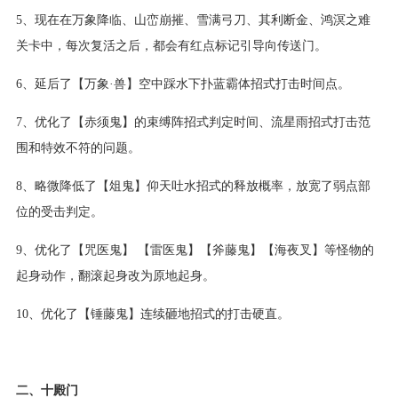
5、现在在万象降临、山峦崩摧、雪满弓刀、其利断金、鸿溟之难
关卡中，每次复活之后，都会有红点标记引导向传送门。
6、延后了【万象·兽】空中踩水下扑蓝霸体招式打击时间点。
7、优化了【赤须鬼】的束缚阵招式判定时间、流星雨招式打击范
围和特效不符的问题。
8、略微降低了【俎鬼】仰天吐水招式的释放概率，放宽了弱点部
位的受击判定。
9、优化了【咒医鬼】 【雷医鬼】【斧藤鬼】【海夜叉】等怪物的
起身动作，翻滚起身改为原地起身。
10、优化了【锤藤鬼】连续砸地招式的打击硬直。
二、十殿门