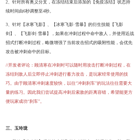
2、针对所有奥义分支，在冻结结束后添加的【免疫冻结】状态持
续时间由6秒调整至4秒。
3、针对【冰寒飞影】、【冰寒飞影·雪暴】的衍生技能【飞影
剑】、【飞影剑·雪暴】，如果在冲刺过程中命中敌人，并使用近战
招式打断冲刺过程，略微增强了当前攻击招式的吸附性能，会优先
攻击被冲刺命中的目标。
//开发者评论：顾清寒在冲刺时可以随时用攻击打断冲刺过程，在
冻结到敌人后立即停止冲刺进行蓄力攻击，是玩家经常使用的技
巧。由于顾清寒冲刺速度较快，以往“冲刺刹车”的玩法往往需要大
量的练习。因此我们尝试提高冲刺后索敌的距离容错，希望能更方
便玩家成功“刹车”。
三、玉玲珑