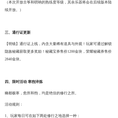
（本次开放古筝和唢呐的熟练度等级，其余乐器将会在后续版本陆
续开放。）
三、通行证更新
【明镜】通行证上线，内含大量稀有道具与外观！玩家可通过解锁
隐族秘藏获取更多奖励！秘藏宝券售价1200金块，荣耀秘藏券售价
2840金块。
四、限时活动 寒煦淬炼
幽都极寒，愈所和煦，均是绝佳的修行之所。
活动规则：
1、玩家每日可在如下两处修行之地选择一种：