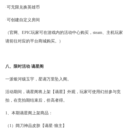
·可无限兑换英雄币
·可创建自定义房间
（官网、EPIC玩家可在游戏内的活动中心购买，steam、主机玩家
请前往对应的平台商城购买。）
八、限时活动 谪星阁
一派银河镶玉宇，星谪万里坠入阁。
活动期间，谪星阁将上架【谪星】外观，玩家可使用幻丝参与竞
拍，在竞拍期结束后，价高者得。
1、本期谪星阁上架商品：
（1）阔刀神品皮肤【谪星·狼主】