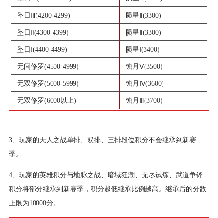
坠日Ⅲ(4200-4299)
陨星Ⅱ(3300)
坠日Ⅱ(4300-4399)
陨星Ⅱ(3300)
坠日Ⅰ(4400-4499)
陨星Ⅰ(3400)
无间修罗(4500-4999)
蚀月Ⅴ(3500)
无双修罗(5000-5999)
蚀月Ⅳ(3600)
无双修罗(6000以上)
蚀月Ⅲ(3700)
3、玩家的天人之战单排、双排、三排段位积分不会继承到新赛
季。
4、玩家的英雄积分与地脉之战、暗域狂潮、无尽试炼、武道争锋
积分将部分继承到新赛季，积分越低继承比例越高。继承后的分数
上限为10000分。