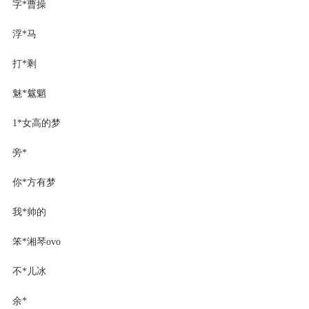
字*曹操
浮*马
打*剩
魅*魃魈
1*女高的梦
旁*
你*方有梦
我*帅的
笨*湘琴ovo
不*儿冰
余*