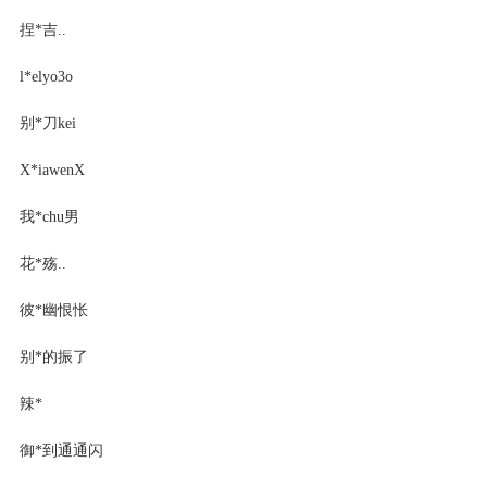
捏*吉..
l*elyo3o
别*刀kei
X*iawenX
我*chu男
花*殇..
彼*幽恨怅
别*的振了
辣*
御*到通通闪