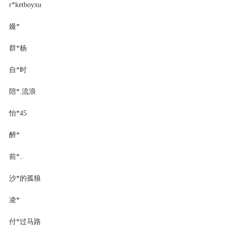
r*ketboyxu
嫚*
群*杨
自*时
陪*.流浪
怡*45
醉*
前*..
沙*的孤狼
凌*
付*过马路