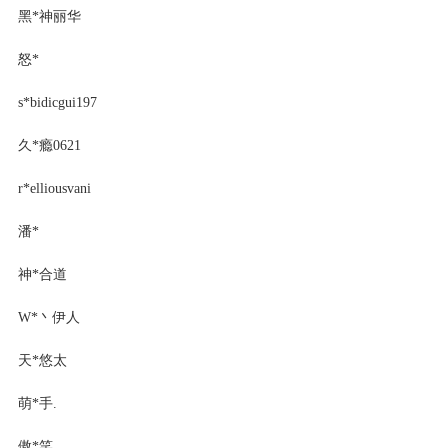
黑*神丽华
怒*
s*bidicgui197
久*瘾0621
r*elliousvani
潘*
神*合道
W*丶伊人
天*悠太
萌*手.
傲*笑