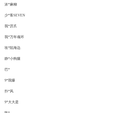
浓*麻糊
少*客SEVEN
我*厉爪
我*万年魂环
玫*陷海边.
静*小狗腿
巴*
9*我爆
扑*风
9*大大是
陈*