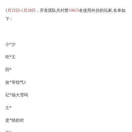
1月22日-1月28日
，开发团队共封禁
10615
名使用外挂的玩家,名单如
下：
小*少
吃*王
田*
抹*等锐气1
记*场大雪吗
士*
是*猜的对