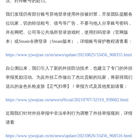
法、封停帐号的处罚。
我们发现仍有部分账号异地登录使用外挂被封禁，开发团队提醒各
位玩家，切勿轻信租号、借号等广告，不要与他人分享账号密码，
并在网吧、公司等公共场所登录游戏时，使用扫码登录（官网版
本）或Steam令牌登录（Steam版本），详细账号保护教程请查看：
https://www.yjwujian.cn/m/news/update/20210825/33456_968355.html
自公测以来，我们引入了新的外挂防治技术，也建立了专门的外挂
举报奖励活动。为反外挂工作做出了杰出贡献的玩家，将获得我们
送出的金色长枪皮肤【正气扫帚】！举报方式及其他奖励请看：
https://www.yjwujian.cn/news/official/20210707/32319_958602.html
近期我们针对外挂举报中非法牟利行为调整了外挂举报规则，详情
请看:
https://www.yjwujian.cn/m/news/update/20210826/33456_968516.html