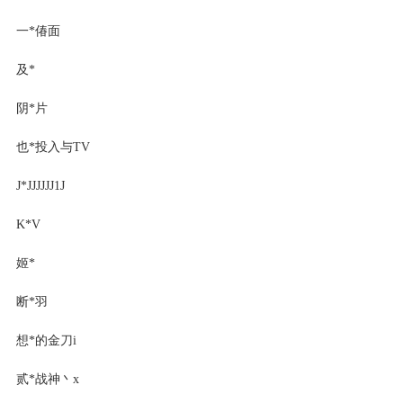
一*偆面
及*
阴*片
也*投入与TV
J*JJJJJJ1J
K*V
姬*
断*羽
想*的金刀i
贰*战神丶x