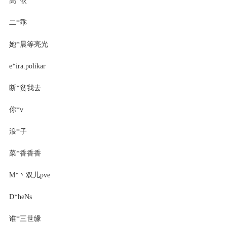
高*依
二*乖
她*晨等亮光
e*ira.polikar
断*贫我去
你*v
浪*子
菜*香香香
M*丶双儿pve
D*heNs
谁*三世缘