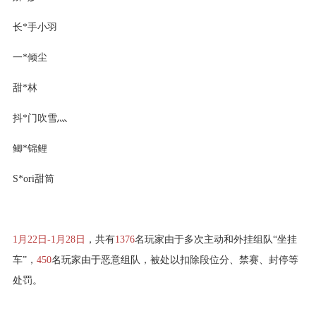
长*手小羽
一*倾尘
甜*林
抖*门吹雪灬
鲫*锦鲤
S*ori甜筒
1月22日-1月28日
，共有
1376
名玩家由于多次主动和外挂组队“坐挂
车”，
450
名玩家由于恶意组队，被处以扣除段位分、禁赛、封停等
处罚。