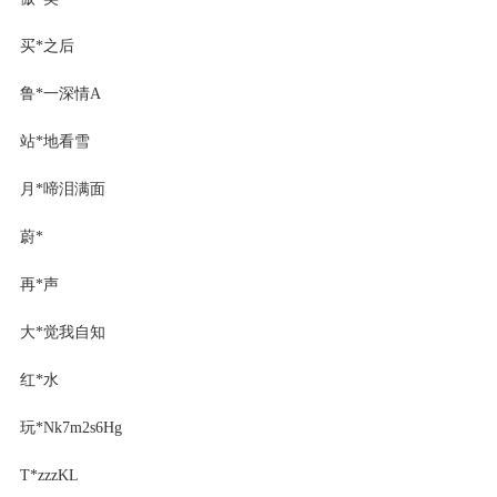
买*之后
鲁*一深情A
站*地看雪
月*啼泪满面
蔚*
再*声
大*觉我自知
红*水
玩*Nk7m2s6Hg
T*zzzKL