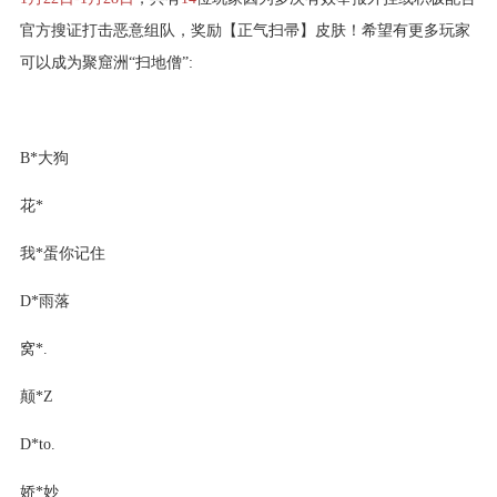
官方搜证打击恶意组队，奖励【正气扫帚】皮肤！希望有更多玩家
可以成为聚窟洲“扫地僧”:
B*大狗
花*
我*蛋你记住
D*雨落
窝*.
颠*Z
D*to.
娇*妙