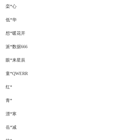
栾*心
低*华
想*暖花开
派*数据666
眼*来星辰
童*QWERR
红*
青*
漂*寒
岳*减