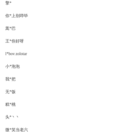
擎*
你*上别哔毕
蒿*巴
王*你好呀
l*bov.zolotar
小*泡泡
我*把
无*饭
糕*桃
头*丶丶
微*笑当老六