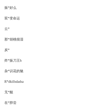
振*好么
双*变命运
云*
那*胡桃很湿
炭*
炸*振刀王h
杂*识花的魅
R*dkillsdadsa
无*舰
在*脖尝