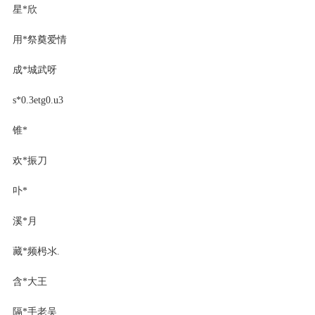
星*欣
用*祭奠爱情
成*城武呀
s*0.3etg0.u3
锥*
欢*振刀
卟*
溪*月
藏*频枵氺.
含*大王
隔*手老吴