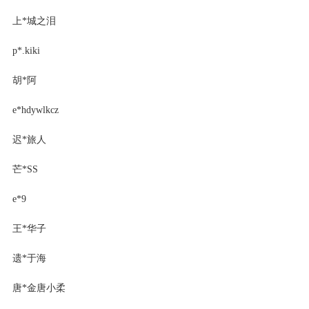
上*城之泪
p*.kiki
胡*阿
e*hdywlkcz
迟*旅人
芒*SS
e*9
王*华子
遗*于海
唐*金唐小柔