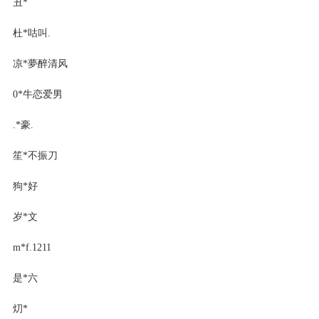
丑*
杜*咕叫.
凉*夢醉清风
0*牛恋爱男
.*豪.
笙*不振刀
狗*好
岁*文
m*f.1211
是*六
灱*