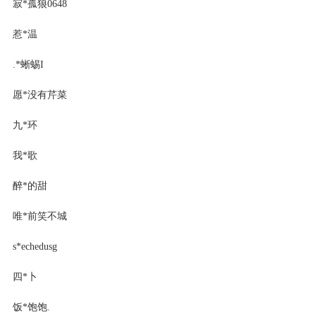
寂*孤狼0648
惹*温
.*蜥蜴I
愿*没有芹菜
九*环
我*歌
醉*的甜
唯*前笑不城
s*echedusg
四*卜
饭*饱饱.