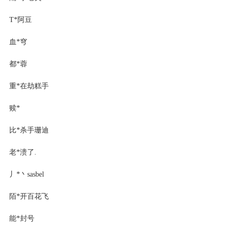
T*阿豆
血*穹
都*蓉
重*在劫糕手
赎*
比*杀手珊迪
老*溃了.
丿*丶sasbel
陌*开百花飞
能*封号