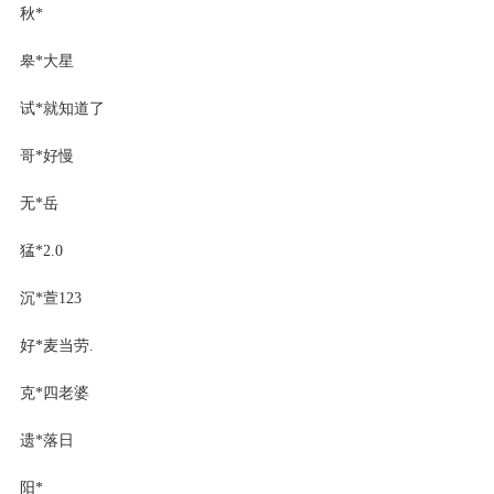
秋*
皋*大星
试*就知道了
哥*好慢
无*岳
猛*2.0
沉*萱123
好*麦当劳.
克*四老婆
遗*落日
阳*