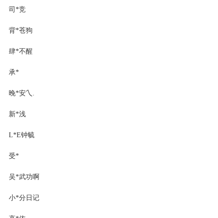
司*竞
背*苍狗
肆*不醒
承*
晚*安乀.
新*浅
L*E钟毓
受*
吴*武功啊
小*分日记