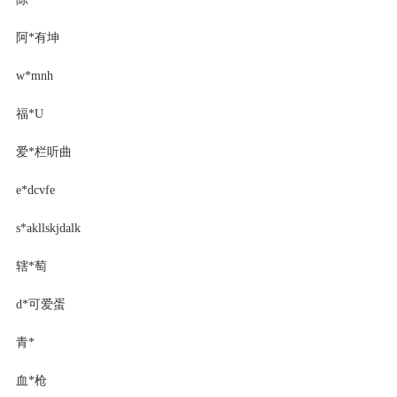
阿*有坤
w*mnh
福*U
爱*栏听曲
e*dcvfe
s*akllskjdalk
辖*萄
d*可爱蛋
青*
血*枪