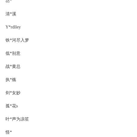
坊*
清*溪
Y*rdlley
铁*河尽入梦
低*别意
战*黄总
执*殇
剑*女妙
孤*花s
叶*声为凉笙
怪*