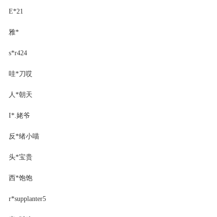
E*21
雅*
s*r424
哇*刀哎
人*朝天
I*.姥爷
反*绪小喵
头*宝贵
西*饱饱
r*supplanter5