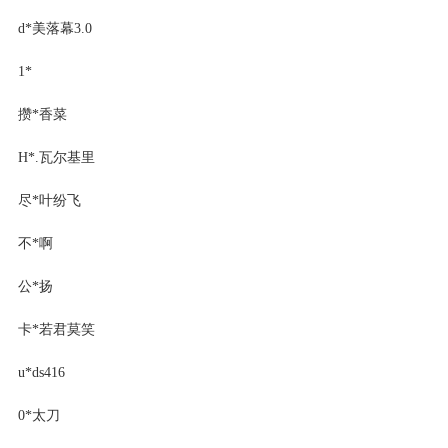
d*美落幕3.0
1*
攒*香菜
H*.瓦尔基里
尽*叶纷飞
不*啊
公*扬
卡*若君莫笑
u*ds416
0*太刀