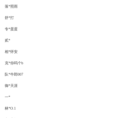
落*照雨
舒*打
专*蛋蛋
贰*
相*怀安
克*你吗个b
队*牛郎007
御*天涯
一*
林*O.1