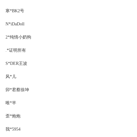
寒*BK2号
N*iDaDoll
2*纯情小奶狗
.*证明所有
S*DER王波
风*儿
卯*君蔡徐坤
唯*半
歪*炮炮
我*5954