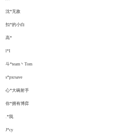
沈*无敌
扣*的小白
高*
l*I
斗*team丶Tom
s*pxrsave
心*大碗射手
你*拥有博弈
.*我.
J*cy