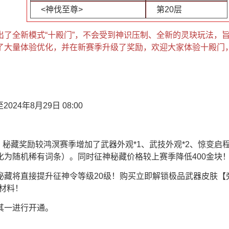
<神伐至尊>
第20层
出了全新模式“十殿门”，不会受到神识压制、全新的灵玦玩法，
了大量体验优化，并在新赛季升级了奖励，欢迎大家体验十殿门
2024年8月29日 08:00
块！秘藏奖励较鸿溟赛季增加了武器外观*1、武技外观*2、惊变启
化为随机稀有词条）。同时征神秘藏价格较上赛季降低400金块
秘藏将直接提升征神令等级20级！购买立即解锁极品武器皮肤【
材料！
其一进行开通。