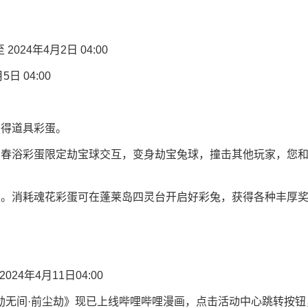
 2024年4月2日 04:00
 04:00
获得道具彩蛋。
与春浴彩蛋限定劫宝球交互，变身劫宝兔球，撞击其他玩家，您
励。消耗魂花彩蛋可在蓬莱岛四灵台开启好彩兔，获得各种丰厚
024年4月11日04:00
劫无间·前尘劫》现已上线哔哩哔哩漫画，点击活动中心跳转按钮