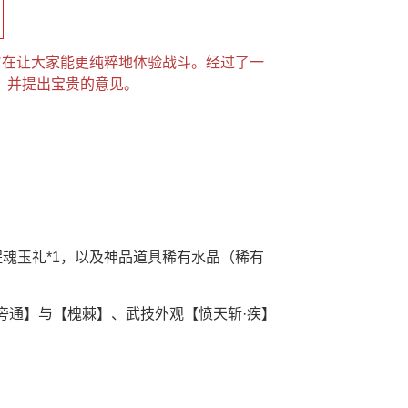
旨在让大家能更纯粹地体验战斗。经过了一
，并提出宝贵的意见。
程魂玉礼*1，以及神品道具稀有水晶（稀有
！
旁通】与【槐棘】、武技外观【愤天斩·疾】