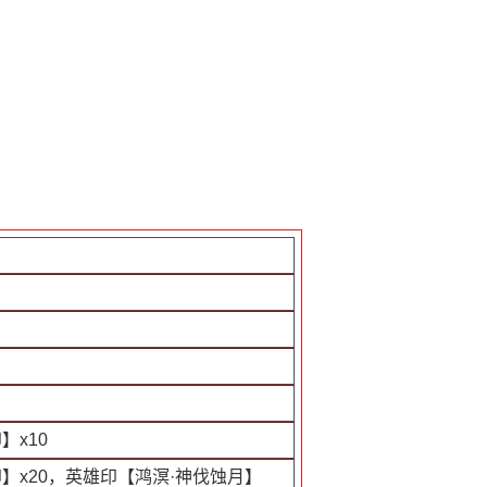
】x10
】x20，英雄印【鸿溟·神伐蚀月】