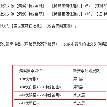
社交头像【鸿溟·神伐坠日】，【稀世宝箱任选礼】x5，【征神印
社交头像【鸿溟·神伐至尊】，【稀世宝箱任选礼】x10，【征神
升级为【盖世宝箱任选礼】（包含锦鳞宝囊）。
历史最高排名（周结算及赛季结算），发放本赛季的社交头像奖
鸿溟赛季段位
新赛季起始层数
<神伐青铜>
第1层
<神伐白银> - <神伐铂金>
第5层
<神伐陨星> - <神伐蚀月>
第10层
<神伐坠日>
第15层