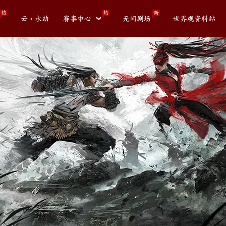
热
热
新
云・永劫
赛事中心
无间剧场
世界观资料站