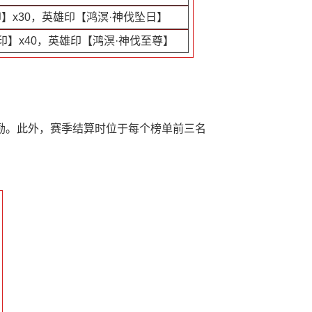
】x30，英雄印【鸿溟·神伐坠日】
印】x40，英雄印【鸿溟·神伐至尊】
励。此外，赛季结算时位于每个榜单前三名