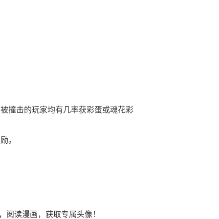
和被撞击的玩家均有几率获彩蛋或魂花彩
奖励。
，阅读漫画，获取专属头像！