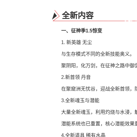
全新内容
一、征神季1.5惊变
1. 新英雄 无尘
与生存模式不同的全新技能奥义。
聚阴阳，化万剑，在征神之路中御
2.新首领 丹音
在聚窟洲无忧谷，迎战全新首领，
3.全新魂玉与潜能
大量全新魂玉，利用灼烧与水浸，
潜能系统也已重置，核心潜能效果
4.全新道具 稀有水晶