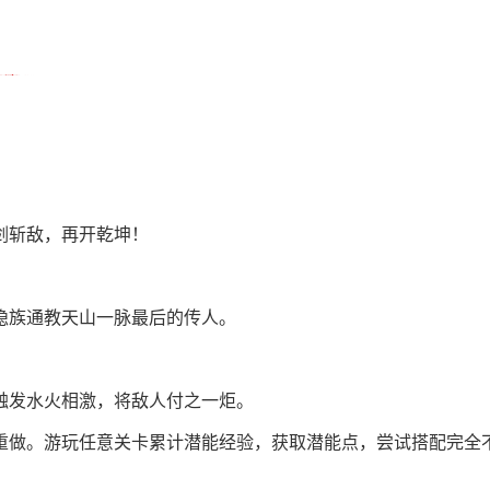
剑斩敌，再开乾坤！
隐族通教天山一脉最后的传人。
触发水火相激，将敌人付之一炬。
重做。游玩任意关卡累计潜能经验，获取潜能点，尝试搭配完全