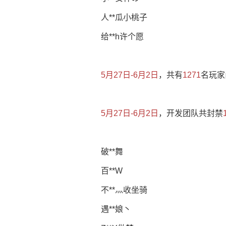
人**瓜小桃子
给**h许个愿
5月27日-6月2日
，共有
1271
名玩家
5月27日-6月2日
，开发团队共封禁
破**舞
百**W
不**灬收坐骑
遇**娘丶