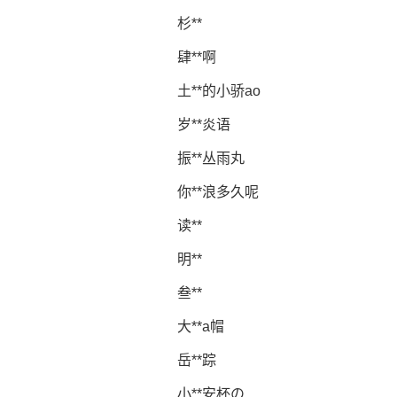
杉**
肆**啊
土**的小骄ao
岁**炎语
振**丛雨丸
你**浪多久呢
读**
明**
叁**
大**a帽
岳**踪
小**安杯の