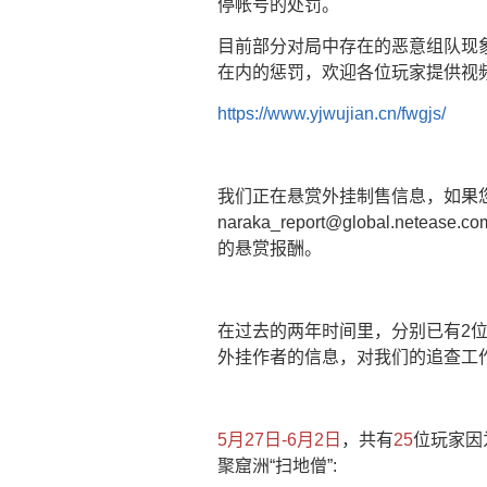
停帐号的处罚。
目前部分对局中存在的恶意组队现
在内的惩罚，欢迎各位玩家提供视
https://www.yjwujian.cn/fwgjs/
我们正在悬赏外挂制售信息，如果
naraka_report@global
的悬赏报酬。
在过去的两年时间里，分别已有2
外挂作者的信息，对我们的追查工
5月27日-6月2日
，共有
25
位玩家因
聚窟洲“扫地僧”: