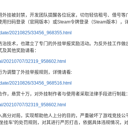
用外挂被封禁，开发团队提醒各位玩家，切勿轻信租号、借号等
用扫码登录（官网版本）或Steam令牌登录（Steam版本）
update/20210825/33456_968355.html
防治技术，也建立了专门的外挂举报奖励活动。为反外挂工作做
式及其他奖励请看：
cial/20210707/32319_958602.html
行为调整了外挂举报规则，详情请看:
update/20210826/33456_968516.html
合作，悬赏十万，对外挂制作者与使用者采取法律手段进行制裁
cial/20210707/32319_958602.html
入高分对局，实现帮助他人上分的目的，严重破坏了游戏竞技公
“坐挂车”的处罚规则，对其进行严厉打击，依据具体违规情况，