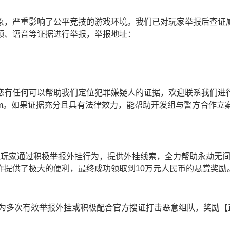
象，严重影响了公平竞技的游戏环境。我们已对玩家举报后查证
频、语音等证据进行举报，举报地址：
您有任何可以帮助我们定位犯罪嫌疑人的证据，欢迎联系我们进
.netease.com。如果证据充分且具有法律效力，能帮助开发组与警方合
位玩家通过积极举报外挂行为，提供外挂线索，全力帮助永劫无
作提供了极大的便利，最终成功领取到10万元人民币的悬赏奖励
为多次有效举报外挂或积极配合官方搜证打击恶意组队，奖励【