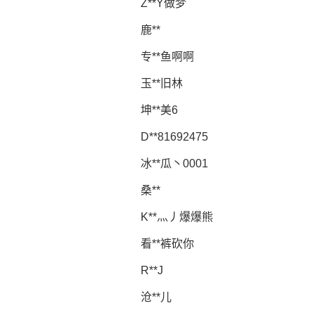
Z**Y做梦
鹿**
专**鱼啊啊
玉**旧林
坤**美6
D**81692475
冰**瓜丶0001
桑**
K**灬丿爆爆熊
看**裤砍你
R**J
沧**儿