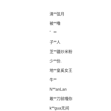
清**弦月
被**噜
゛**
子**人
芝**疆炒米粉
少**份.
地**皇奚女王
牛**
N**anLan
敢**刀就嘎你
k**gua无间