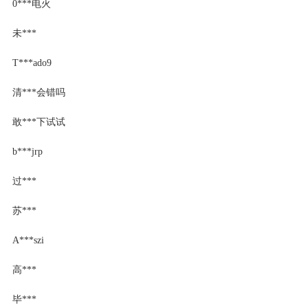
0***电火
未***
T***ado9
清***会错吗
敢***下试试
b***jrp
过***
苏***
A***szi
高***
毕***