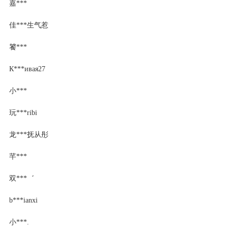
嘉***
佳***生气惹
饕***
К***ивая27
小***
玩***ribi
龙***抚从彤
芊***
双***゛
b***ianxi
小***.