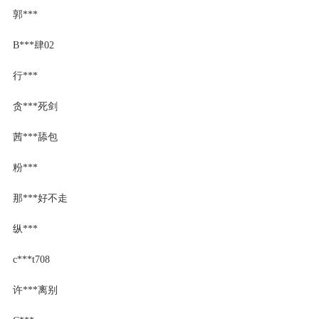
郭***
B***肆02
行***
贪***死剑
茜***舔包
粉***
那***好不走
纵***
c***t708
许***离别