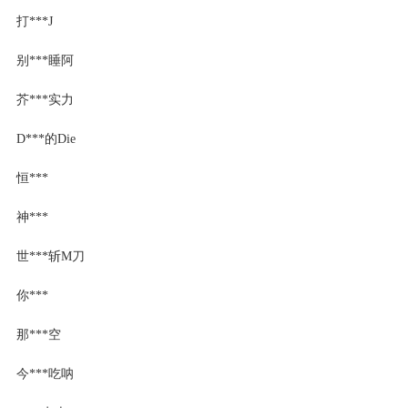
打***J
别***睡阿
芥***实力
D***的Die
恒***
神***
世***斩M刀
你***
那***空
今***吃呐