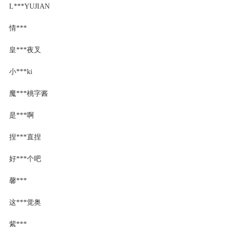
L***YUJIAN
情***
皇***夜叉
小***ki
魔***桃字酱
是***啊
捏***直捏
好***个吧
馨***
这***觉奥
紫***