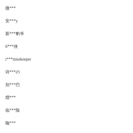
微***
安***y
新***豹爷
6***侠
i***timekeeper
诗***の
别***巴
熠***
临***险
咖***