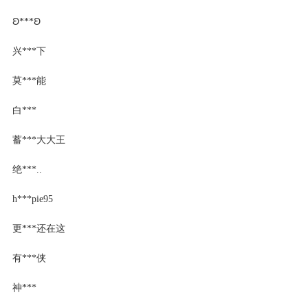
Ꞝ***Ꞝ
兴***下
莫***能
白***
蓄***大大王
绝***..
h***pie95
更***还在这
有***侠
神***