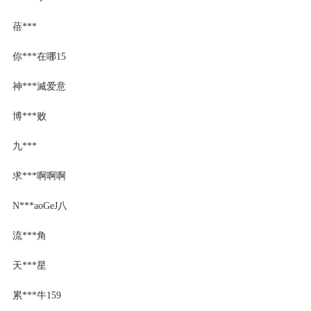
蓓***
你***在哪15
神***滅爱意
博***败
九***
求***啊啊啊
N***aoGeJ八
流***角
天***星
累***牛159