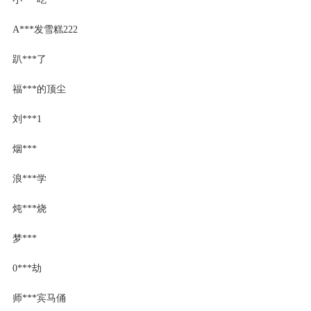
A***发雪糕222
趴***了
福***的顶尘
刘***1
烟***
浪***学
炖***烧
梦***
0***劫
师***宾马俑