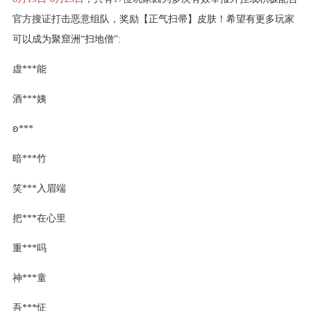
官方搜证打击恶意组队，奖励【正气扫帚】皮肤！希望有更多玩家
可以成为聚窟洲“扫地僧”:
虚***能
酒***姨
ꞝ***
暗***竹
笑***入眉端
把***在心里
重***吗
神***童
吾***怔