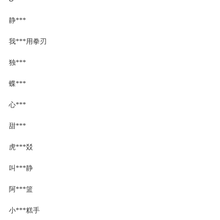
静***
我***用拳刃
独***
蝶***
心***
甜***
虎***㸚
叫***静
阿***篮
小***糕手