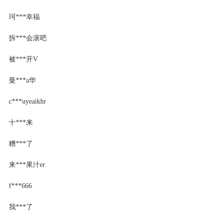
珂***幸福
拆***会滚吧
被***开V
曼***a华
c***uyeaikhr
十***来
糟***了
来***果汁er
f***666
我***了