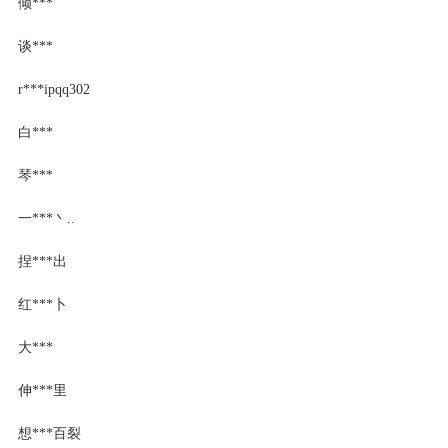
倾***
谈***
r***ipqq302
白***
琴***
一***丶..
捏***出
红***卜
大***
伸***里
想***百裂