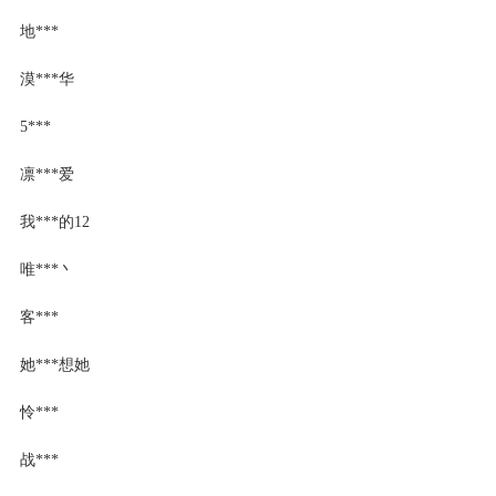
地***
漠***华
5***
凛***爱
我***的12
唯***丶
客***
她***想她
怜***
战***