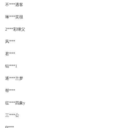
不***遇客
琳***笑很
2***彩继父
风***
君***
钻***1
逐***兰梦
帮***
征***四象y
三***公
Ꞝ***