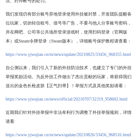
法、封停帐号的处罚。
我们发现仍有部分账号异地登录使用外挂被封禁，开发团队提醒各
位玩家，切勿轻信租号、借号等广告，不要与他人分享账号密码，
并在网吧、公司等公共场所登录游戏时，使用扫码登录（官网版
本）或Steam令牌登录（Steam版本），详细账号保护教程请查看：
https://www.yjwujian.cn/m/news/update/20210825/33456_968355.html
自公测以来，我们引入了新的外挂防治技术，也建立了专门的外挂
举报奖励活动。为反外挂工作做出了杰出贡献的玩家，将获得我们
送出的金色长枪皮肤【正气扫帚】！举报方式及其他奖励请看：
https://www.yjwujian.cn/news/official/20210707/32319_958602.html
近期我们针对外挂举报中非法牟利行为调整了外挂举报规则，详情
请看:
https://www.yjwujian.cn/m/news/update/20210826/33456_968516.html