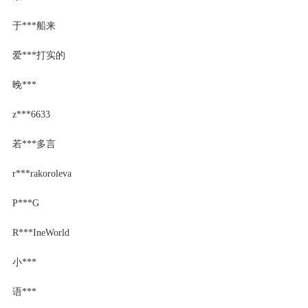
于***船来
爱***打实的
晚***
z***6633
若***多言
r***rakoroleva
P***G
R***IneWorld
小***
语***