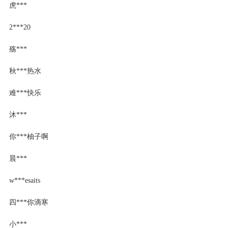
虎***
2***20
殇***
秋***热水
难***快乐
沐***
你***柚子啊
晨***
w***esaits
四***你滴寒
小***