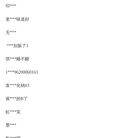
印***
老***味道好
无***
.***别振了1
琪***睡不醒
1***96200060163
发***化钠iO
谁***的B了
虹***笑
墨***