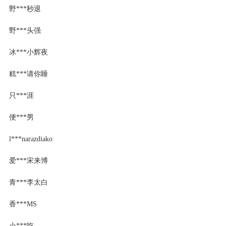
野***秒退
野***头强
冰***小辉夜
糕***请你睡
只***涯
便***男
l***narazdiako
爱***宋来博
青***李太白
香***MS
小***吃