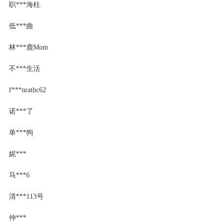
职***海柱.
低***曲
林***鹿Mom
不***生活
f***nrathc62
诺***了
单***狗
妮***
马***6
清***113号
仲***