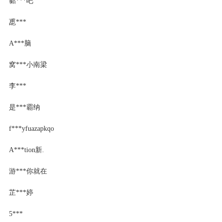
黏***吧
喸***
A***脑
窝***小南梁
李***
是***霸纳
f***yfuazapkqo
A***tion新.
游***你就在
芷***婷
5***