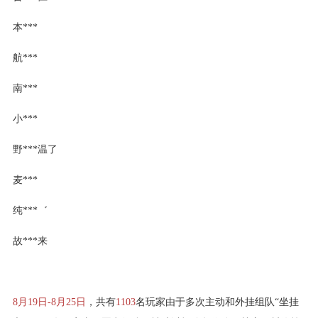
本***
航***
南***
小***
野***温了
麦***
纯***゛
故***来
8月19日-8月25日
，共有
1103
名玩家由于多次主动和外挂组队“坐挂