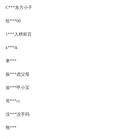
C***东方小子
给***00
1***入榜前百
k***ik
聿***
振***虑父母
渝***甲小宝
哥***cc
没***没手吗
熊***