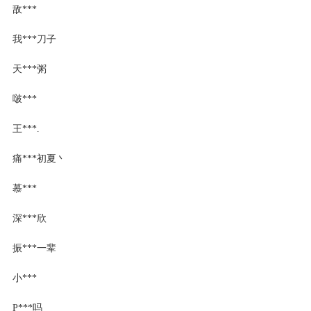
敌***
我***刀子
天***粥
啵***
王***.
痛***初夏丶
慕***
深***欣
振***一辈
小***
P***吗