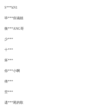
S***kN1
毕***你涵姐
衡***ANG哥
少***
十***
坏***
你***小啊
倚***
空***
遗***尾的歌