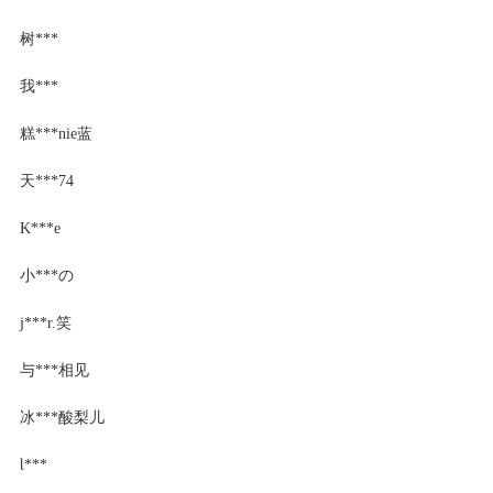
树***
我***
糕***nie蓝
天***74
K***e
小***の
j***r.笑
与***相见
冰***酸梨儿
Ɩ***