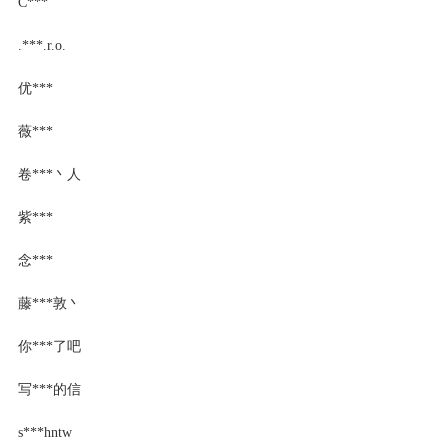
C***
.***.r.o.
优***
薇***
卷***丶人
紫***
念***
藤***敦丶
你***了吧
写***的信
s***hntw