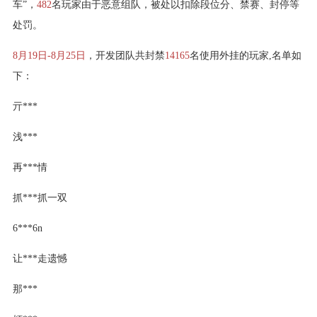
车”，
482
名玩家由于恶意组队，被处以扣除段位分、禁赛、封停等
处罚。
8月19日-8月25日
，开发团队共封禁
14165
名使用外挂的玩家,名单如
下：
亓***
浅***
再***情
抓***抓一双
6***6n
让***走遗憾
那***