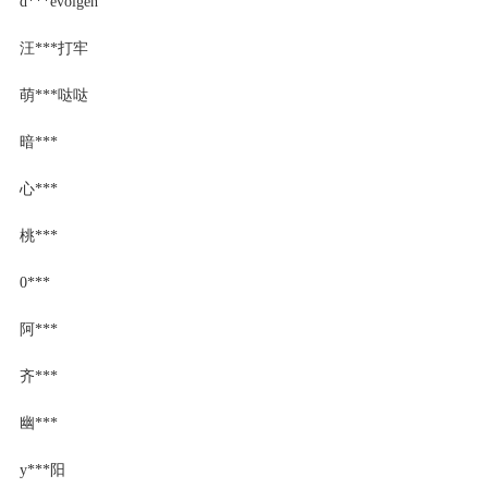
d***evoigen
汪***打牢
萌***哒哒
暗***
心***
桃***
0***
阿***
齐***
幽***
y***阳