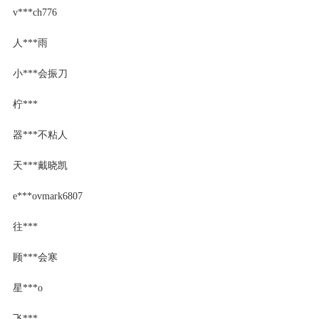
v***ch776
人***雨
小***会振刀
柠***
器***不粘人
天***戴晓凯
e***ovmark6807
往***
顾***会寒
星***o
飞***