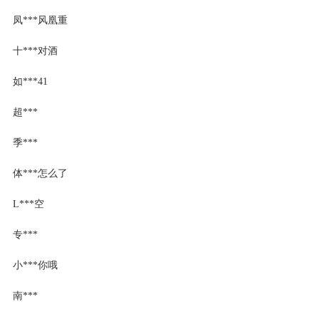
凤***风凰重
十***对酒
如***41
超***
季***
体***怎么了
L***空
专***
小***你哦
南***