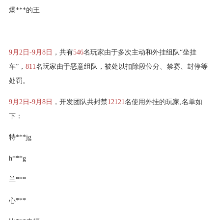
爆***的王
9月2日-9月8日
，共有
546
名玩家由于多次主动和外挂组队“坐挂
车”，
811
名玩家由于恶意组队，被处以扣除段位分、禁赛、封停等
处罚。
9月2日-9月8日
，开发团队共封禁
12121
名使用外挂的玩家,名单如
下：
特***jg
h***g
兰***
心***