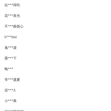
拉***得吃
花***束光
不***曲抚心
h***khd
逸***虚
墨***下
晚***
等***盛夏
泥***A
小***果