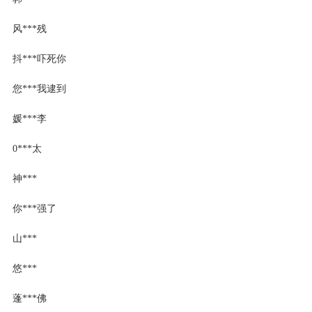
风***残
抖***吓死你
您***我逮到
媛***李
0***太
神***
你***强了
山***
悠***
蓬***佛