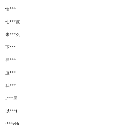
怡***
七***皮
未***么
下***
导***
血***
我***
I***局
以***I
i***vkh