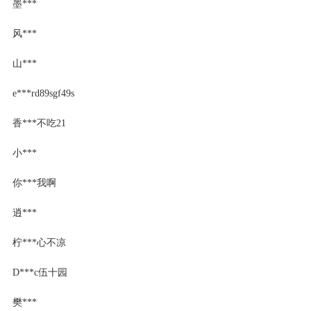
墨***
风***
山***
e***rd89sgf49s
香***不吃21
小***
你***我啊
逍***
柠***心不凉
D***c伍十园
樊***