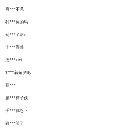
月***不见
我***你的码
别***了谢c
十***香菜
溪***xixi
T***着短发吧
暮***
超***棒子侠
手***你忍下
致***笑了