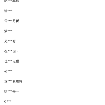
比***幸福
情***
雷***月斩
紫***
兄***呀
在***国丶
佳***点甜
荷***
爽***爽咘爽
嘻***每一
G***