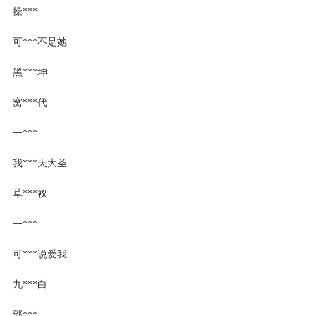
操***
可***不是她
黑***坤
窝***代
一***
我***天大圣
草***衩
一***
可***说爱我
九***白
郭***