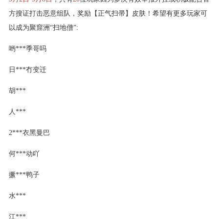
方搜证打击恶意组队，奖励【正气扫帚】皮肤！希望有更多玩家可
以成为聚窟洲“扫地僧”:
哟***季哥吗
日***冇变迁
胡***
人***
2***衣黑曼巴
何***动吖
撅***鸭子
水***
江***