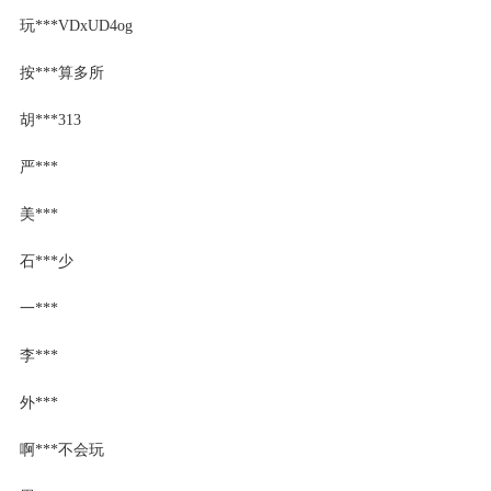
玩***VDxUD4og
按***算多所
胡***313
严***
美***
石***少
一***
李***
外***
啊***不会玩