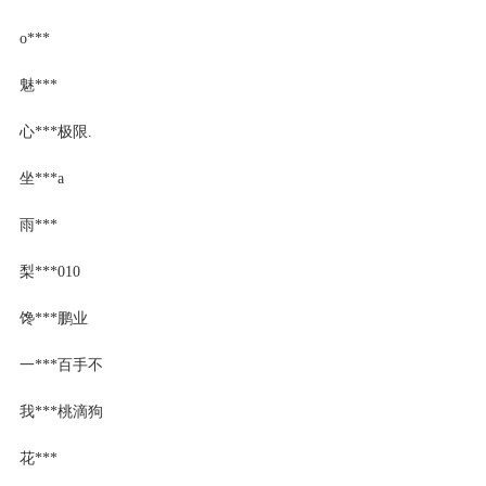
o***
魅***
心***极限.
坐***a
雨***
梨***010
馋***鹏业
一***百手不
我***桃滴狗
花***