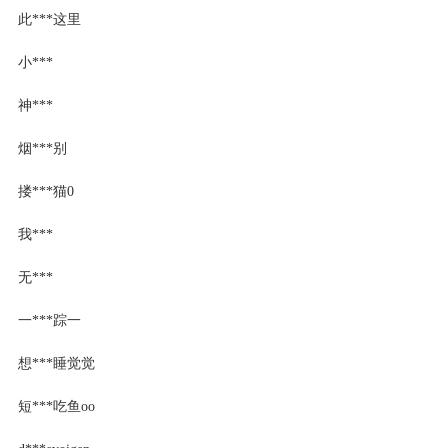
此***这里
小***
神***
烟***别
搂***猫0
我***
无***
一***踪一
想***睡觉觉
短***吃鱼oo