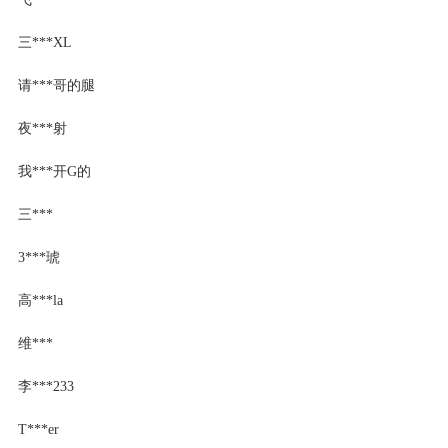
三***XL
请***哥的腿
夜***射
我***开G的
三***
3***琥
高***la
维***
李***233
T***er