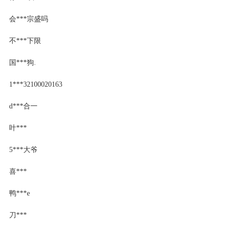
会***宗盛吗
不***下限
国***狗.
1***32100020163
d***合一
叶***
5***大爷
喜***
鸭***e
刀***