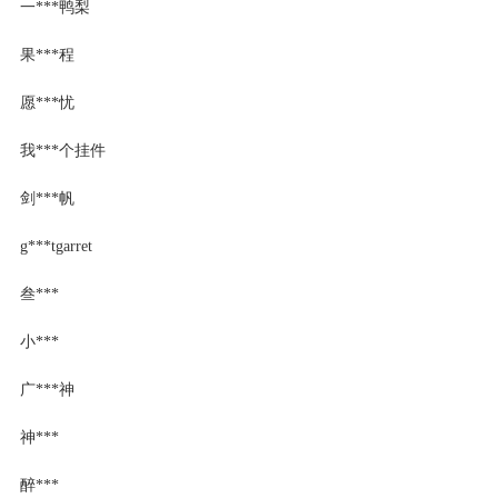
一***鸭梨
果***程
愿***忧
我***个挂件
剑***帆
g***tgarret
叁***
小***
广***神
神***
醉***