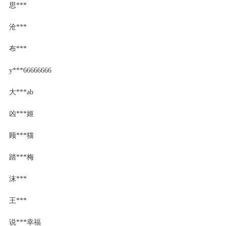
思***
沧***
布***
y***66666666
大***ab
凶***姬
顾***猫
踏***梅
沫***
王***
说***幸福