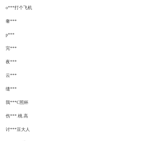
o***打个飞机
奢***
p***
完***
夜***
云***
缝***
我***C照杯
伤***.桃.高
讨***豆大人