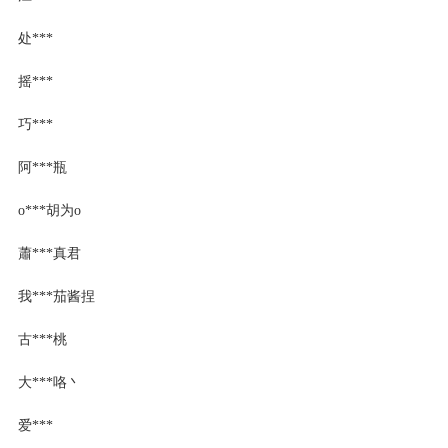
处***
摇***
巧***
阿***瓶
o***胡为o
蕭***真君
我***茄酱捏
古***桃
大***咯丶
爱***