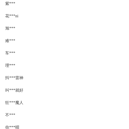
紫***
花***ni
旭***
难***
车***
理***
抖***雷神
叫***就好
狂***魔人
不***
你***呗