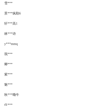
雪***
景***疯勒6
轩***高1
林***诗
y***mmq
我***
卿***
紫***
魅***
秋***嘞牛
任***