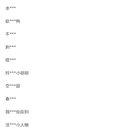
水***
砍***狗
不***
刹***
唔***
抖***小胡胡
空***甜
春***
我***你应到
没***小人物