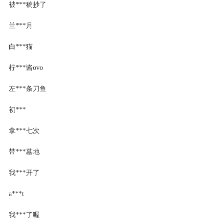
被***稿抄了
兰***月
白***猫
柠***酱ovo
左***条刀鱼
初***
拿***七次
带***墓地
我***开了
a***t
我***了喔