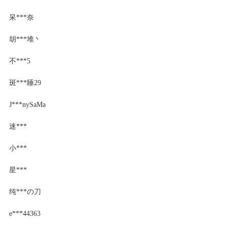
呆***奈
胡***堆丶
不***5
斑***睡29
J***nySaMa
迷***
小***
星***
纯***の刀
e***44363