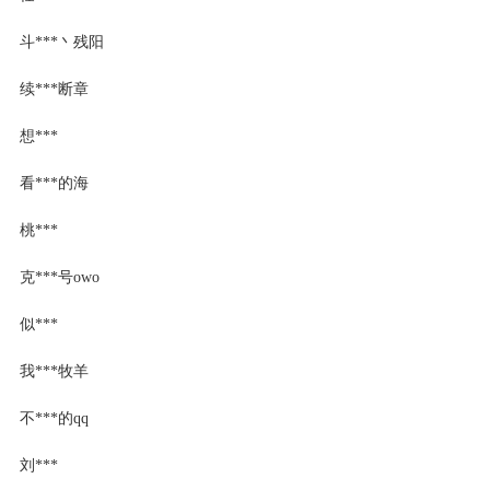
斗***丶残阳
续***断章
想***
看***的海
桃***
克***号owo
似***
我***牧羊
不***的qq
刘***