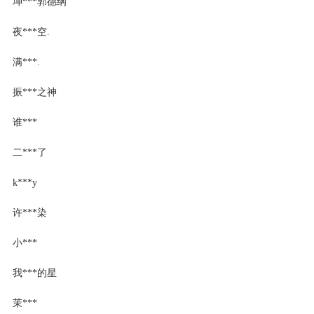
坤***郭德纲
夜***空.
满***.
振***之神
谁***
二***了
k***y
许***染
小***
我***的星
茉***