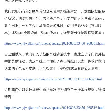
法、封停帐号的处罚。
我们发现仍有部分账号异地登录使用外挂被封禁，开发团队提醒各
位玩家，切勿轻信租号、借号等广告，不要与他人分享账号密码，
并在网吧、公司等公共场所登录游戏时，使用扫码登录（官网版
本）或Steam令牌登录（Steam版本），详细账号保护教程请查看：
https://www.yjwujian.cn/m/news/update/20210825/33456_968355.html
自公测以来，我们引入了新的外挂防治技术，也建立了专门的外挂
举报奖励活动。为反外挂工作做出了杰出贡献的玩家，将获得我们
送出的金色长枪皮肤【正气扫帚】！举报方式及其他奖励请看：
https://www.yjwujian.cn/news/official/20210707/32319_958602.html
近期我们针对外挂举报中非法牟利行为调整了外挂举报规则，详情
请看:
https://www.yjwujian.cn/m/news/update/20210826/33456_968516.html