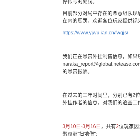
停帐号的处罚。
目前部分对局中存在的恶意组队现
在内的惩罚，欢迎各位玩家提供视
https://www.yjwujian.cn/fwgjs/
我们正在悬赏外挂制售信息，如果
naraka_report@global
的悬赏报酬。
在过去的三年时间里，分别已有2
外挂作者的信息，对我们的追查工
3月10日-3月16日
，共有
2
位玩家因
聚窟洲“扫地僧”: