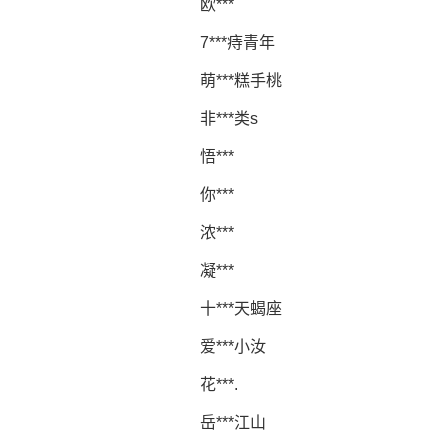
欧***
7***痔青年
萌***糕手桃
非***类s
悟***
你***
浓***
凝***
十***天蝎座
爱***小汝
花***.
岳***江山