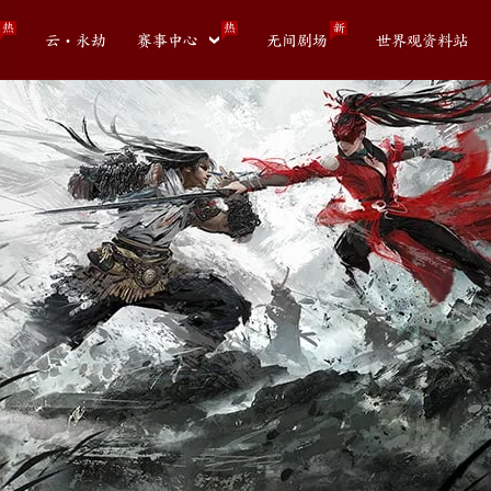
热
热
新
云・永劫
赛事中心
无间剧场
世界观资料站