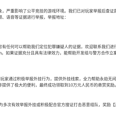
象，严重影响了公平竞技的游戏环境。我们已对玩家举报后查证
频、语音等证据进行举报，举报地址：
您有任何可以帮助我们定位犯罪嫌疑人的证据，欢迎联系我们进
.netease.com。如果证据充分且具有法律效力，能帮助开发组与警方合
位玩家通过积极举报外挂行为，提供外挂线索，全力帮助永劫无
作提供了极大的便利，最终成功领取到10万元人民币的悬赏奖励
为多次有效举报外挂或积极配合官方搜证打击恶意组队，奖励【