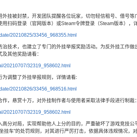
用外挂被封禁，开发团队提醒各位玩家，切勿轻信租号、借号等
用扫码登录（官网版本）或Steam令牌登录（Steam版本）
update/20210825/33456_968355.html
防治技术，也建立了专门的外挂举报奖励活动。为反外挂工作做
式及其他奖励请看：
cial/20210707/32319_958602.html
行为调整了外挂举报规则，详情请看:
update/20210826/33456_968516.html
合作，悬赏十万，对外挂制作者与使用者采取法律手段进行制裁
cial/20210707/32319_958602.html
入高分对局，实现帮助他人上分的目的，严重破坏了游戏竞技公
“坐挂车”的处罚规则，对其进行严厉打击，依据具体违规情况，