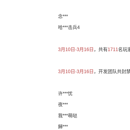
念***
哈***击兵4
3月10日-3月16日
，共有
1711
名玩
3月10日-3月16日
，开发团队共封
许***忧
夜***
我***萌哒
歸***