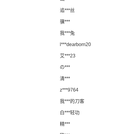
追***丝
骥***
我***兔
l***dearborn20
艾***23
の***
清***
z***9764
我***的刀客
白***轻功
精***