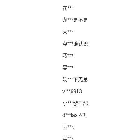
花***
龙***是不是
天***
尧***谁认识
我***
黑***
隐***下无第
v***6913
小***發日記
d***las亾飪
雨***.
幽***