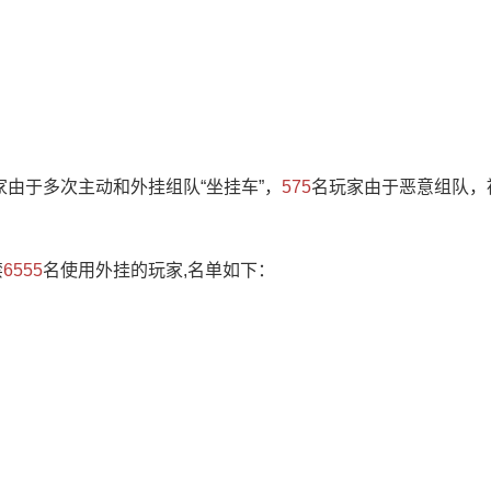
家由于多次主动和外挂组队“坐挂车”，
575
名玩家由于恶意组队，
禁
6555
名使用外挂的玩家,名单如下：