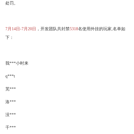
处罚。
7月14日-7月20日
，开发团队共封禁
5318
名使用外挂的玩家,名单如
下：
我***小时来
q***t
芜***
洛***
没***
千***