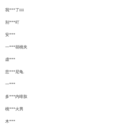
我***了iiii
别***吖
安***
一***胡桃夹
虚***
悲***尼龟.
一***
多***内啡肽
桃***火男
木***