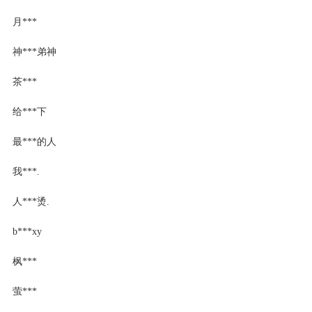
月***
神***弟神
茶***
给***下
最***的人
我***.
人***烫.
b***xy
枫***
萤***