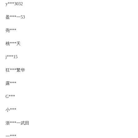
y***3032
盈***一53
尧***
桃***夭
j***15
狂***繁华
露***
G***
小***
浙***一武田
一***