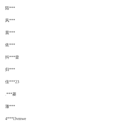
陌***
风***
晨***
依***
抖***壹
归***
佳***23
.***菱
澈***
4***l3vmwe