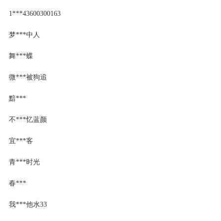
1***43600300163
梦***中人
舞***蝶
微***被狗追
黯***
不***忆蓝颜
宜***客
青***时光
春***
我***他水33