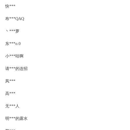
快***
布***QAQ
丶***萝
东***o.0
小***哇啊
请***的连招
凤***
高***
无***人
明***的露水