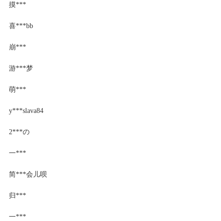
摸***
喜***bb
崩***
游***梦
萌***
y***slava84
2***の
一***
简***会儿呗
归***
一***