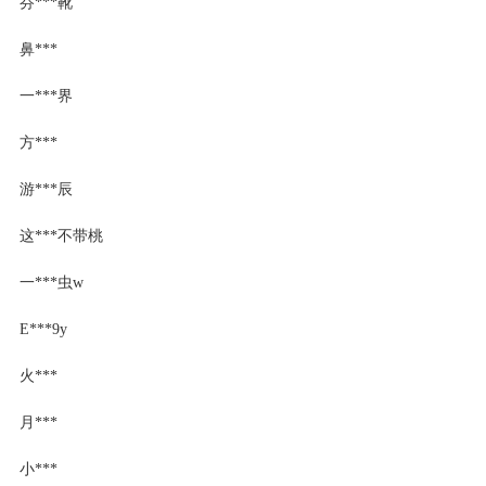
芬***靴
鼻***
一***界
方***
游***辰
这***不带桃
一***虫w
E***9y
火***
月***
小***