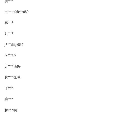
鹏***
m***afalcon080
暮***
月***
j***diipz837
丶***丶
元***满99
这***弧星
千***
晓***
桥***啊