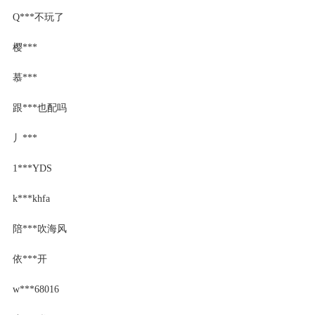
Q***不玩了
樱***
慕***
跟***也配吗
丿***
1***YDS
k***khfa
陪***吹海风
依***开
w***68016