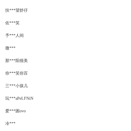
扶***望舒仔
佐***笑
予***人间
微***
那***阳很美
你***笑你百
三***小孩儿
玩***aPeLFNiN
爱***困ovo
冷***