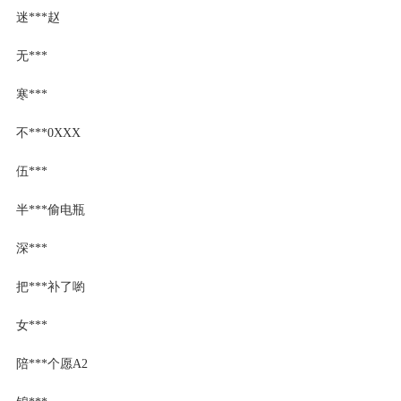
迷***赵
无***
寒***
不***0XXX
伍***
半***偷电瓶
深***
把***补了喲
女***
陪***个愿A2