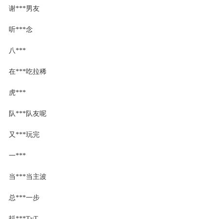
谢***男友
听***念
八***
在***吃拉稀
虎***
队***队友呢
又***玩完
一***
当***当主波
总***一步
抖***TvT