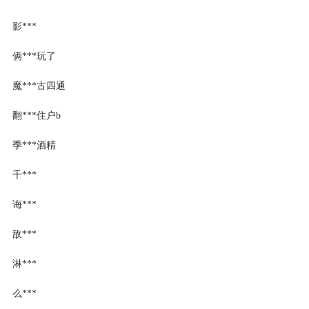
影***
俩***玩了
魔***古四通
翻***住户b
季***酒精
千***
诲***
敌***
淋***
么***