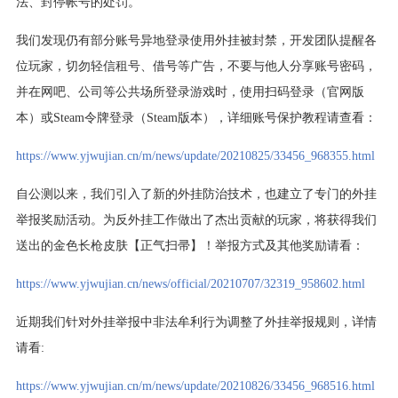
法、封停帐号的处罚。
我们发现仍有部分账号异地登录使用外挂被封禁，开发团队提醒各
位玩家，切勿轻信租号、借号等广告，不要与他人分享账号密码，
并在网吧、公司等公共场所登录游戏时，使用扫码登录（官网版
本）或Steam令牌登录（Steam版本），详细账号保护教程请查看：
https://www.yjwujian.cn/m/news/update/20210825/33456_968355.html
自公测以来，我们引入了新的外挂防治技术，也建立了专门的外挂
举报奖励活动。为反外挂工作做出了杰出贡献的玩家，将获得我们
送出的金色长枪皮肤【正气扫帚】！举报方式及其他奖励请看：
https://www.yjwujian.cn/news/official/20210707/32319_958602.html
近期我们针对外挂举报中非法牟利行为调整了外挂举报规则，详情
请看:
https://www.yjwujian.cn/m/news/update/20210826/33456_968516.html