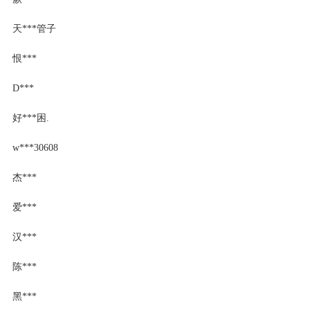
天***管子
恨***
D***
好***困.
w***30608
杰***
爱***
汉***
陈***
黑***