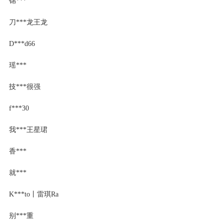
锦***
刀***龙王龙
D***d66
瑶***
技***很强
f***30
我***王星珺
香***
就***
K***to丨雷琪Ra
别***重