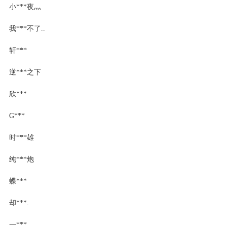
小***夜灬
我***不了..
轩***
逆***之下
欣***
G***
时***雄
纯***炮
蝶***
却***.
一***