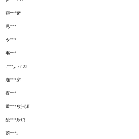
燕***猪
尽***
令***
韦***
t***yaki123
迦***穿
夜***
重***敌张源
酸***乐鸡
莂***i