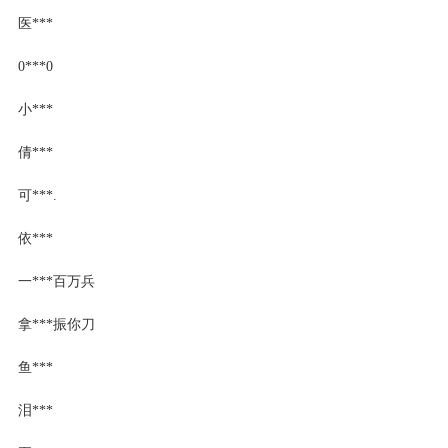
医***
0***0
小***
倩***
可***.
依***
一***百万兵
拿***振你刀
鱼***
泪***