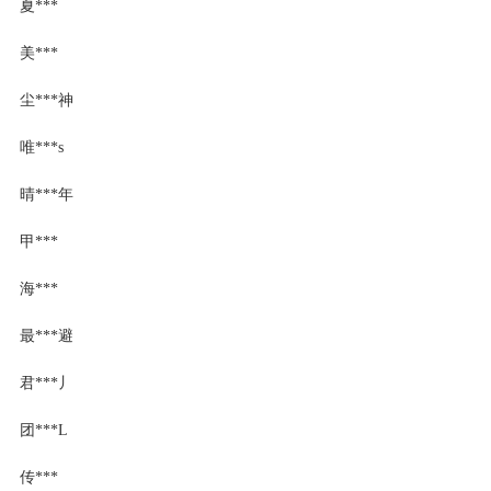
夏***
美***
尘***神
唯***s
晴***年
甲***
海***
最***避
君***丿
团***L
传***