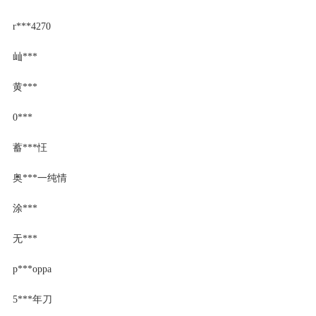
r***4270
屾***
黄***
0***
蓄***忹
奥***一纯情
涂***
无***
p***oppa
5***年刀