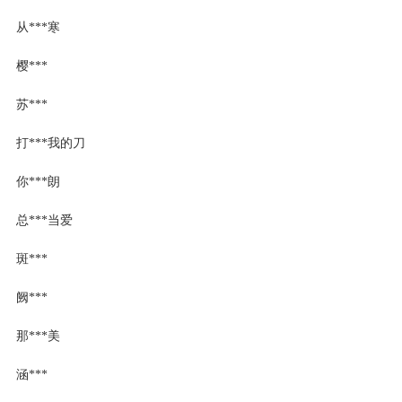
从***寒
樱***
苏***
打***我的刀
你***朗
总***当爱
斑***
阙***
那***美
涵***