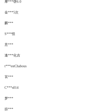
摩***饼6.0
金***5次
麟***
S***怪
意***
逢***化吉
t***estChabous
苌***
C***s014
梦***
掠***