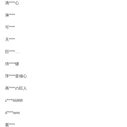
滴***心
淋***
可***
天***
巨***....
侍***镖
萍***壹倾心
再***の巨人
z***66888
d***nem
紫***