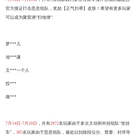
官方搜证打击恶意组队，奖励【正气扫帚】皮肤！希望有更多玩家
可以成为聚窟洲“扫地僧”:
梦***儿
池***谦
又***一个人
投***
痛***
7月14日-7月20日
，共有
2872
名玩家由于多次主动和外挂组队“坐挂
车”，
385
名玩家由于恶意组队，被处以扣除段位分、禁赛、封停等