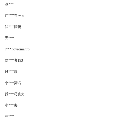
魂***
红***弄潮人
我***摆鸭
天***
r***novromanro
隐***者193
只***赖
小***笑话
我***巧克力
小***去
蕨***