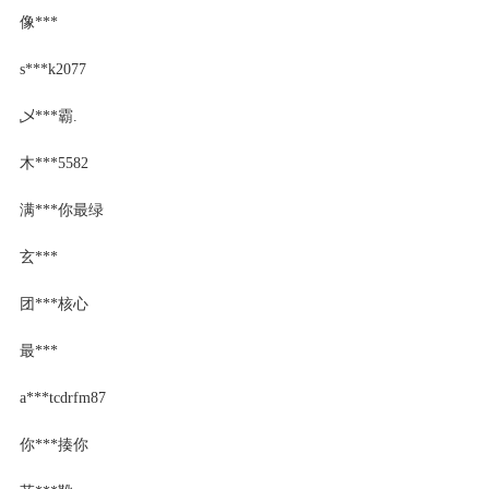
像***
s***k2077
乄***霸.
木***5582
满***你最绿
玄***
团***核心
最***
a***tcdrfm87
你***揍你