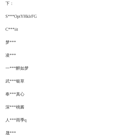
下：
S***OptYHklrFG
C***iit
梦***
凌***
一***醉如梦
武***银草
奉***真心
深***桃酱
人***雨季q
晟***