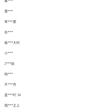
紫***
墨***
草***爱
在***
振***大叫
小***
2***奴
劫***
不***丹
是***吖.34
我***之上