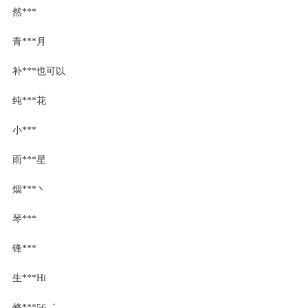
然***
青***月
补***也可以
纯***花
小***
雨***星
烟***丶
琴***
锋***
生***Hi
修***56゛