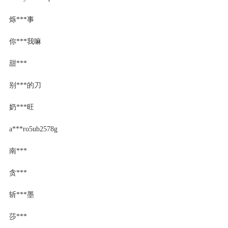
烁***事
你***我嘛
甜***
别***的刀
奶***旺
a***ro5ub2578g
南***
贪***
斩***墨
莎***