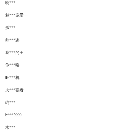
晚***
魅***宠爱一
孤***
帅***迹
我***的王
你***咯
旺***机
火***强者
屿***
b***5999
木***