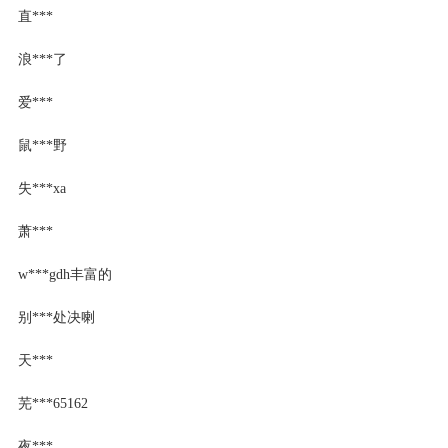
直***
浪***了
爱***
鼠***野
失***xa
萧***
w***gdh丰富的
别***处决喇
天***
芜***65162
夜***