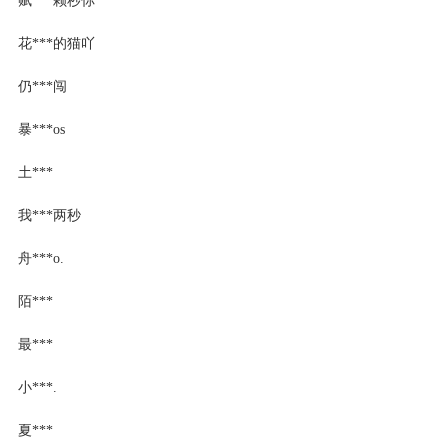
花***的猫吖
仍***闯
暴***os
土***
我***两秒
舟***o.
陌***
最***
小***.
夏***