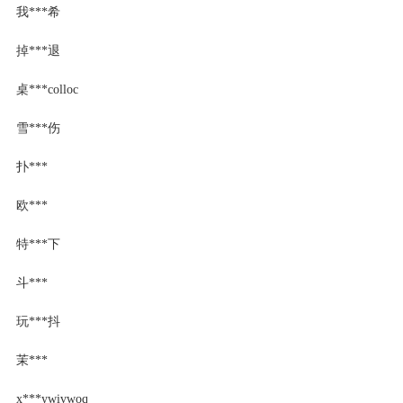
我***希
掉***退
桌***colloc
雪***伤
扑***
欧***
特***下
斗***
玩***抖
茉***
x***ywivwoq