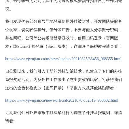
法、封停帐号的处罚，其中无间镖客模式会额外扣除日月金作为处
罚。
我们发现仍有部分账号异地登录使用外挂被封禁，开发团队提醒各
位玩家，切勿轻信租号、借号等广告，不要与他人分享账号密码，
并在网吧、公司等公共场所登录游戏时，使用扫码登录（官网版
本）或Steam令牌登录（Steam版本），详细账号保护教程请查看：
https://www.yjwujian.cn/m/news/update/20210825/33456_968355.html
自公测以来，我们引入了新的外挂防治技术，也建立了专门的外挂
举报奖励活动。为反外挂工作做出了杰出贡献的玩家，将获得我们
送出的金色长枪皮肤【正气扫帚】！举报方式及其他奖励请看：
https://www.yjwujian.cn/news/official/20210707/32319_958602.html
近期我们针对外挂举报中非法牟利行为调整了外挂举报规则，详情
请看: