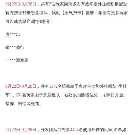
9月22日-9月28日
，共有
3
位玩家因为多次有效举报外挂或积极配合
官方搜证打击恶意组队，奖励【正气扫帚】皮肤！希望有更多玩家
可以成为聚窟洲“扫地僧”:
虎***出
银***修行
一***添寒霜
9月22日-9月28日
，共有
1372
名玩家由于多次主动和外挂组队“坐挂
车”，
251
名玩家由于恶意组队，被处以扣除段位分、扣除日月金、
禁赛、封停等处罚。
9月22日-9月28日
，开发团队共封禁
4424
名使用外挂的玩家,名单如