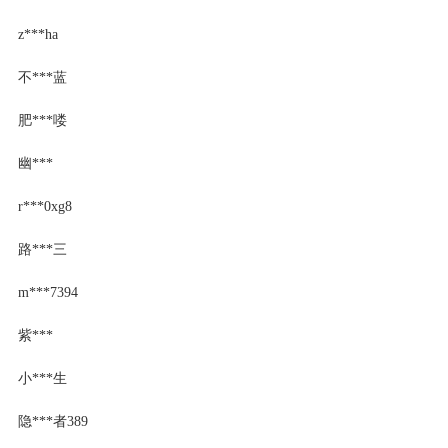
z***ha
不***蓝
肥***喽
幽***
r***0xg8
路***三
m***7394
紫***
小***生
隐***者389