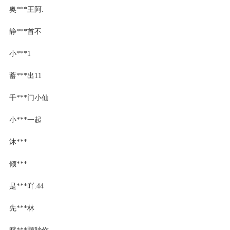
奥***王阿.
静***首不
小***1
蓄***出11
千***门小仙
小***一起
沐***
倾***
是***吖.44
先***林
赋***颗秒你