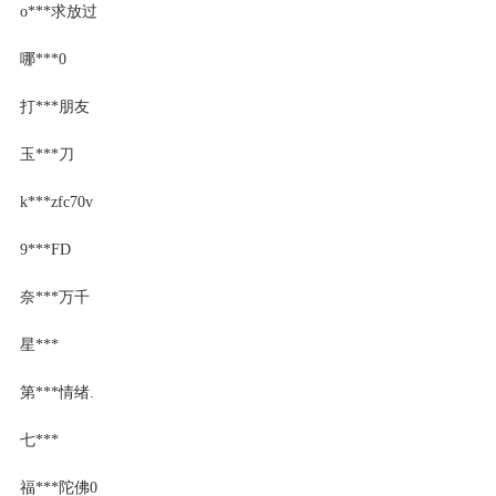
o***求放过
哪***0
打***朋友
玉***刀
k***zfc70v
9***FD
奈***万千
星***
第***情绪.
七***
福***陀佛0