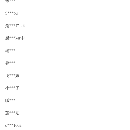
米***
S***ou
是***吖.24
感***ker屮
瑞***
异***
飞***娘
小***了
呱***
莲***勋
o***1602