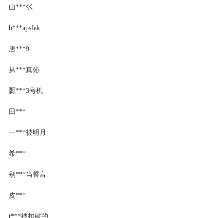
山***巜
b***apsfek
唐***9
从***真伈
嚻***3号机
田***
一***被明月
希***
别***当誓言
皮***
t***被扣破的