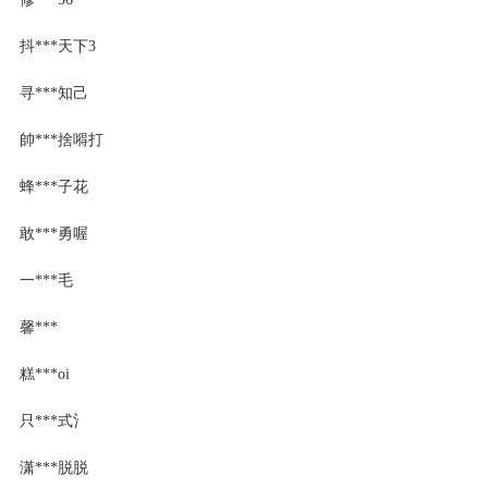
抖***天下3
寻***知己
帥***捨嘚打
蜂***子花
敢***勇喔
一***毛
馨***
糕***oi
只***式氵
潇***脱脱