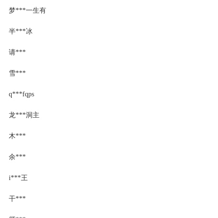
梦***一生有
半***冰
请***
雪***
q***fqps
龙***洞主
木***
余***
i***王
干***