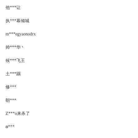
他***让
执***幕倾城
m***egyaonodrx
帅***华丶
候***飞王
土***踢
修***
朝***
Z***o来杀了
ꞛ***