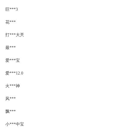
巨***3
花***
打***大兲
最***
爱***宝
爱***12.0
火***神
风***
飘***
小***中宝