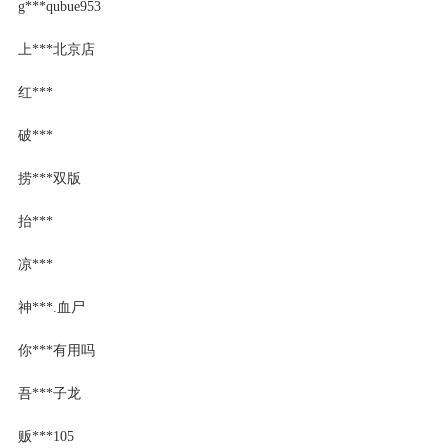
g***qubue953
上***北京店
红***
破***
捞***双版
抬***
凉***
神***.血尸
你***有用吗
吾***子龙
贩***105