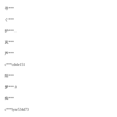
寻***
ぐ***
护***...
岚***
芦***
c***cdnle151
陌***
梦***.0
痴***
c***lynr534d73