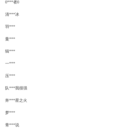
0***者0
清***冰
羽***
曼***
辑***
一***
压***
队***我很强
奔***星之火
梦***
青***说