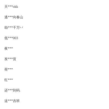
天***okk
逃***向春山
劫***千万丷
低***003
夜***
发***贫
荷***
红***
还***到码.
这***吉班