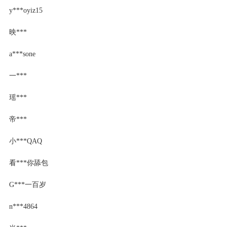
y***oyiz15
映***
a***sone
一***
瑶***
帝***
小***QAQ
看***你舔包
G***一百岁
n***4864