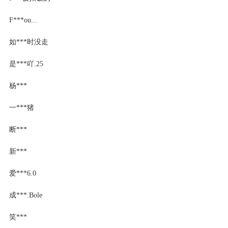
F***ou...
如***时没走
是***吖.25
杨***
一***猪
断***
新***
爱***6.0
成***.Bole
笑***