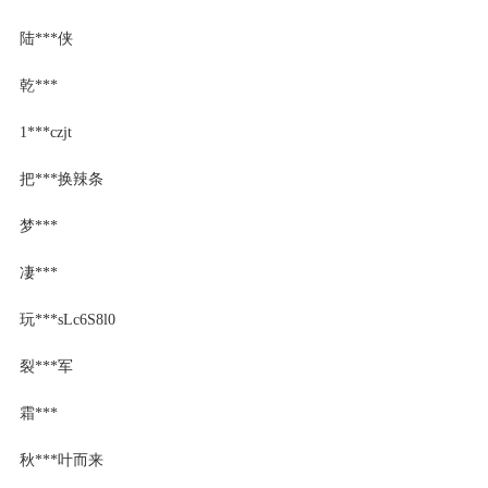
陆***侠
乾***
1***czjt
把***换辣条
梦***
凄***
玩***sLc6S8l0
裂***军
霜***
秋***叶而来