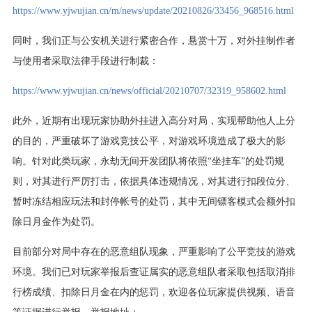
https://www.yjwujian.cn/m/news/update/20210826/33456_968516.html
同时，我们正与公安机关进行紧密合作，悬赏十万，对外挂制作者
与使用者采取法律手段进行制裁：
https://www.yjwujian.cn/news/official/20210707/32319_958602.html
此外，近期有出现玩家协助外挂进入高分对局，实现帮助他人上分
的目的，严重破坏了游戏竞技公平，对游戏环境造成了极大的影
响。针对此类玩家，永劫无间开发团队将依照“坐挂车”的处罚规
则，对其进行严厉打击，依据具体违规情况，对其进行扣段位分、
暂时冻结相应玩法和封停帐号的处罚，其中无间镖客模式会额外扣
除日月金作为处罚。
目前部分对局中存在的恶意组队现象，严重影响了公平竞技的游戏
环境。我们已对玩家举报后查证属实的恶意组队者采取包括取消排
行榜成绩、扣除日月金在内的惩罚，欢迎各位玩家提供视频、语音
等证据进行举报，举报地址：