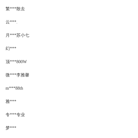
繁***散去
云***.
月***苏小七
幻***
顶***800W
微***李雅馨
m***88th
雅***
专***专业
梦***