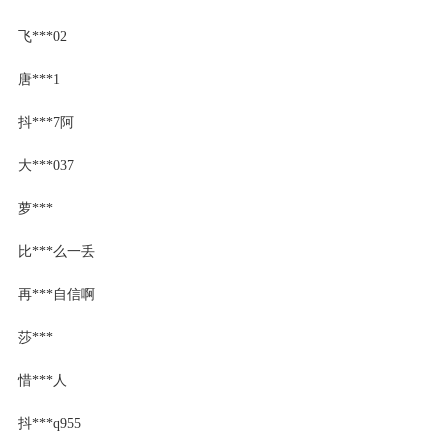
飞***02
唐***1
抖***7阿
大***037
萝***
比***么一丢
再***自信啊
莎***
惜***人
抖***q955