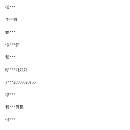
孤***
Я***Ꞛ
娇***
假***梦
紫***
呼***能好好
1***28900020163
凛***
我***再见
何***