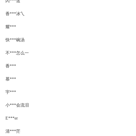
闪***送
香***冰乀
耀***
快***碗汤
不***怎么一
香***
慕***
宇***
小***会流泪
E***er
清***茫