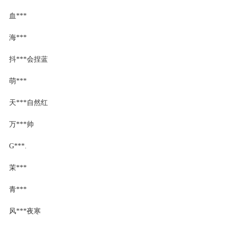
血***
海***
抖***会捏蓝
萌***
天***自然红
万***帅
G***.
茉***
青***
风***夜寒