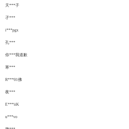
天***子
孑***
i***pgx
孔***
你***我道歉
寒***
R***01佛
夜***
E***iiK
u***vo
微***