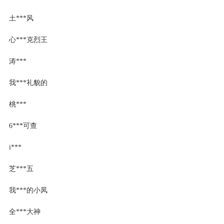
土***风
心***克烈王
涛***
我***礼貌的
桃***
6***可查
i***
芝***五
我***的小凤
全***大神