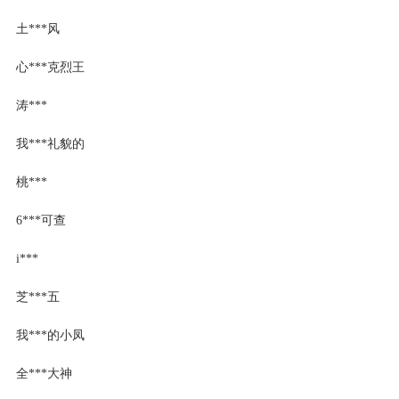
土***风
心***克烈王
涛***
我***礼貌的
桃***
6***可查
i***
芝***五
我***的小凤
全***大神