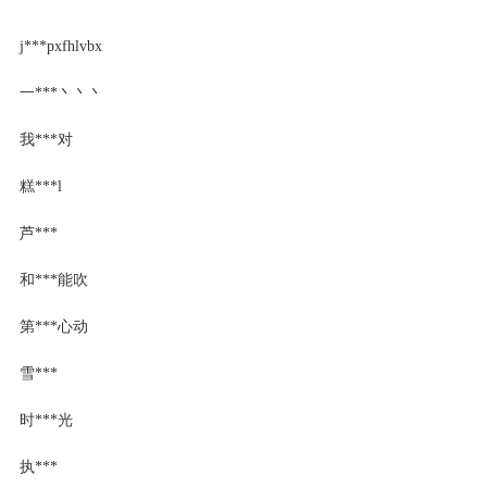
j***pxfhlvbx
一***丶丶丶
我***对
糕***l
芦***
和***能吹
第***心动
雪***
时***光
执***