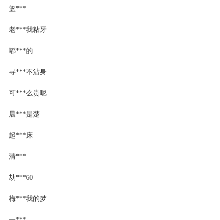
篮***
老***我粘牙
嘟***的
寻***不沾身
可***么贵呢
晨***是楚
起***床
清***
劫***60
梅***我的梦
一***