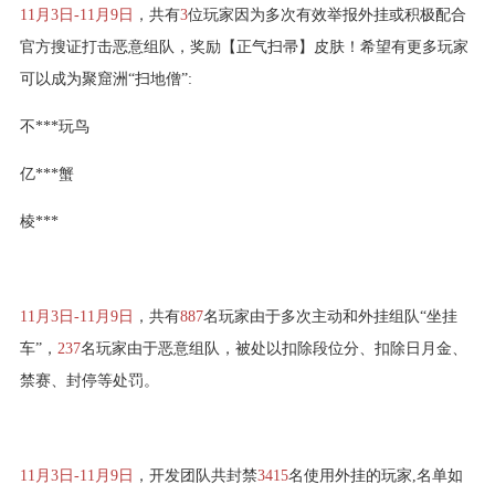
11月3日-11月9日
，共有
3
位玩家因为多次有效举报外挂或积极配合
官方搜证打击恶意组队，奖励【正气扫帚】皮肤！希望有更多玩家
可以成为聚窟洲“扫地僧”:
不***玩鸟
亿***蟹
棱***
11月3日-11月9日
，共有
887
名玩家由于多次主动和外挂组队“坐挂
车”，
237
名玩家由于恶意组队，被处以扣除段位分、扣除日月金、
禁赛、封停等处罚。
11月3日-11月9日
，开发团队共封禁
3415
名使用外挂的玩家,名单如