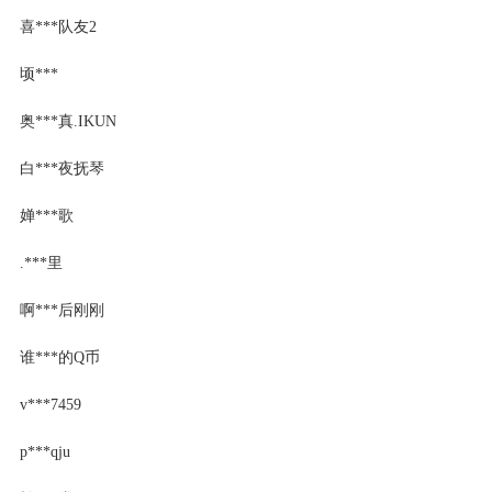
喜***队友2
顷***
奥***真.IKUN
白***夜抚琴
婵***歌
.***里
啊***后刚刚
谁***的Q币
v***7459
p***qju