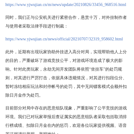
https://www.yjwujian.cn/m/news/update/20210826/33456_968516.html
同时，我们正与公安机关进行紧密合作，悬赏十万，对外挂制作者
与使用者采取法律手段进行制裁：
https://www.yjwujian.cn/news/official/20210707/32319_958602.html
此外，近期有出现玩家协助外挂进入高分对局，实现帮助他人上分
的目的，严重破坏了游戏竞技公平，对游戏环境造成了极大的影
响。针对此类玩家，永劫无间开发团队将依照“坐挂车”的处罚规
则，对其进行严厉打击，依据具体违规情况，对其进行扣段位分、
暂时冻结相应玩法和封停帐号的处罚，其中无间镖客模式会额外扣
除日月金作为处罚。
目前部分对局中存在的恶意组队现象，严重影响了公平竞技的游戏
环境。我们已对玩家举报后查证属实的恶意组队者采取包括取消排
行榜成绩、扣除日月金在内的惩罚，欢迎各位玩家提供视频、语音
等证据进行举报，举报地址：