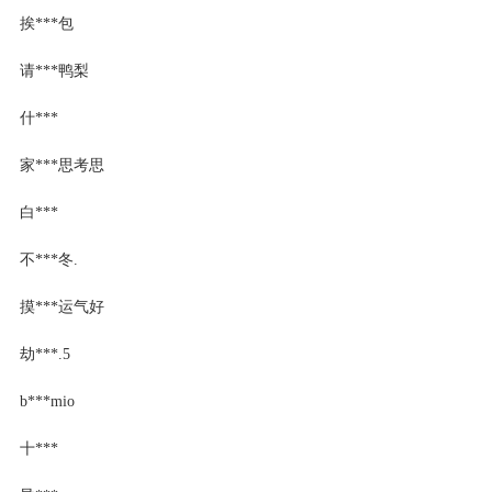
挨***包
请***鸭梨
什***
家***思考思
白***
不***冬.
摸***运气好
劫***.5
b***mio
十***