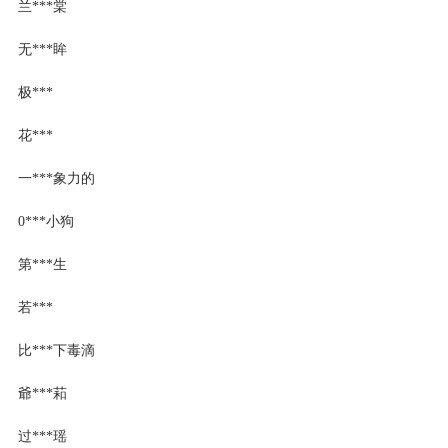
兰***棠
无***眸
极***
花***
一***象力的
0***小狗
第***生
若***
比***下毒滴
爺***萂
过***瑶