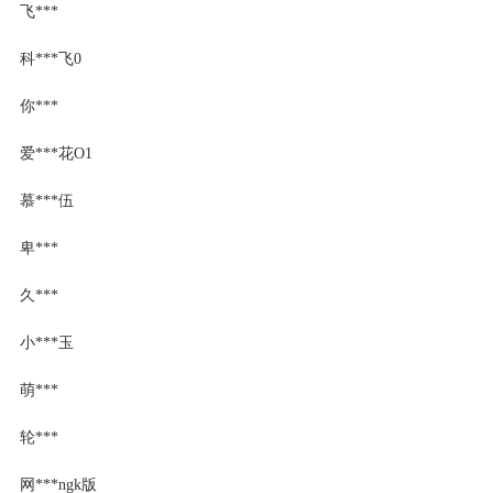
飞***
科***飞0
你***
爱***花O1
慕***伍
卑***
久***
小***玉
萌***
轮***
网***ngk版