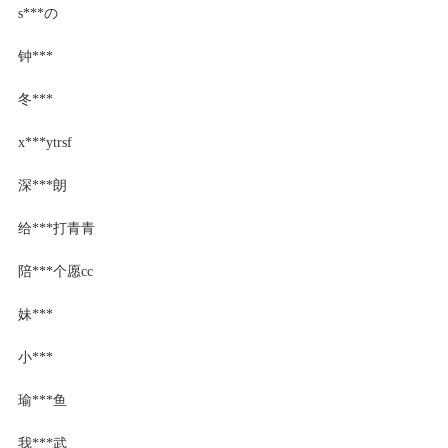
s***の
钟***
冬***
x***ytrsf
深***朗
给***打青青
陪***个愿cc
妹***
小***
瑜***鱼
我***武