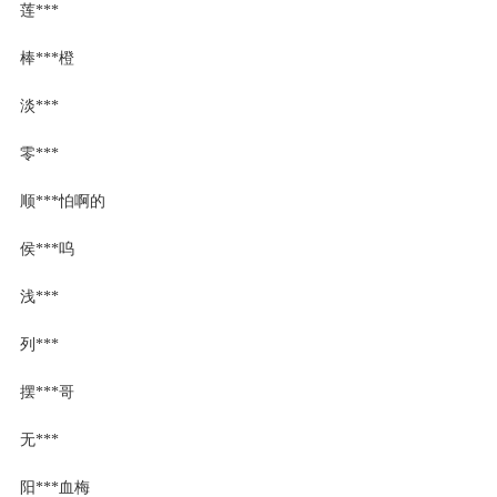
莲***
棒***橙
淡***
零***
顺***怕啊的
侯***呜
浅***
列***
摆***哥
无***
阳***血梅