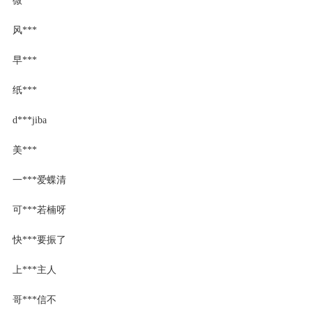
风***
早***
纸***
d***jiba
美***
一***爱蝶清
可***若楠呀
快***要振了
上***主人
哥***信不