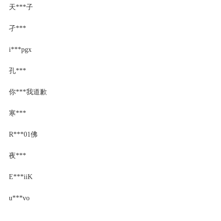
天***子
孑***
i***pgx
孔***
你***我道歉
寒***
R***01佛
夜***
E***iiK
u***vo