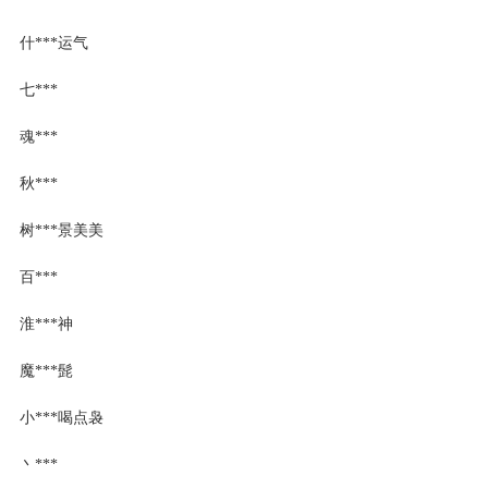
什***运气
七***
魂***
秋***
树***景美美
百***
淮***神
魔***髭
小***喝点袅
丶***