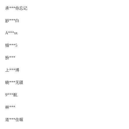
承***你忘记
妙***白
A***sx
猫***5
扮***
上***博
晓***无疆
9***航.
林***
道***住喔