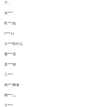
下：
冰***
旺***姑
f***14
大***吃什么
鸳***花
是***续
三***
绝***舞者
稍***灬
子***