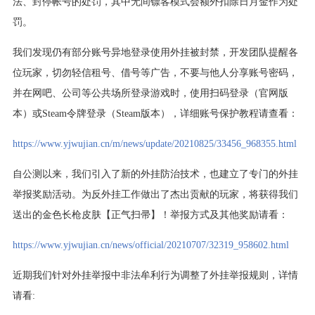
法、封停帐号的处罚，其中无间镖客模式会额外扣除日月金作为处
罚。
我们发现仍有部分账号异地登录使用外挂被封禁，开发团队提醒各
位玩家，切勿轻信租号、借号等广告，不要与他人分享账号密码，
并在网吧、公司等公共场所登录游戏时，使用扫码登录（官网版
本）或Steam令牌登录（Steam版本），详细账号保护教程请查看：
https://www.yjwujian.cn/m/news/update/20210825/33456_968355.html
自公测以来，我们引入了新的外挂防治技术，也建立了专门的外挂
举报奖励活动。为反外挂工作做出了杰出贡献的玩家，将获得我们
送出的金色长枪皮肤【正气扫帚】！举报方式及其他奖励请看：
https://www.yjwujian.cn/news/official/20210707/32319_958602.html
近期我们针对外挂举报中非法牟利行为调整了外挂举报规则，详情
请看: