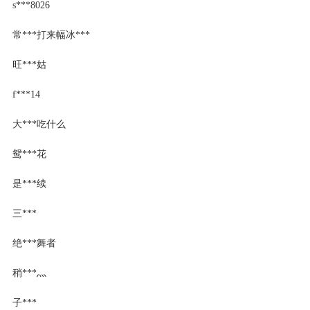
s***8026
常***打来幅冰***
旺***姑
f***14
大***吃什么
鸳***花
是***续
三***
绝***舞者
稍***灬
子***