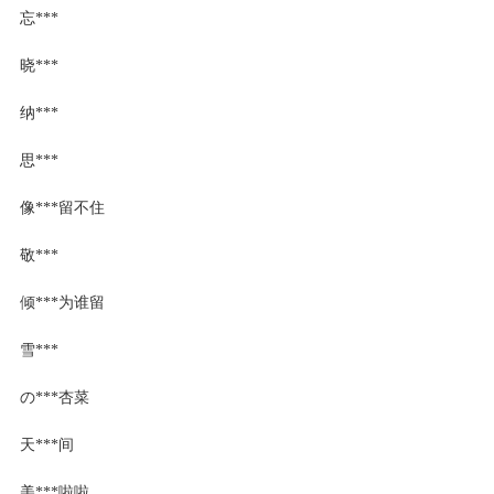
忘***
晓***
纳***
思***
像***留不住
敬***
倾***为谁留
雪***
の***杏菜
天***间
美***啦啦