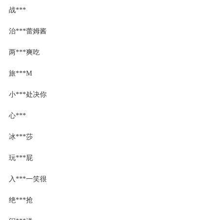
战***
治***蕾姆酱
两***爽吃
旅***M
小***处决你
心***
冰***莎
玩***屁
入***一笑很
绝***抢