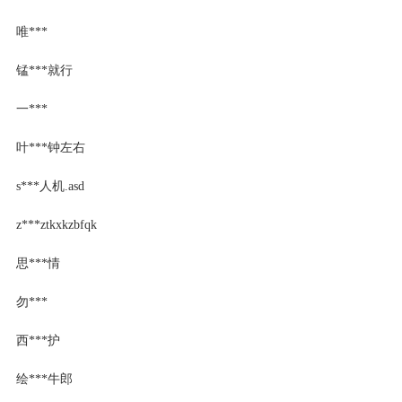
唯***
锰***就行
一***
叶***钟左右
s***人机.asd
z***ztkxkzbfqk
思***情
勿***
西***护
绘***牛郎