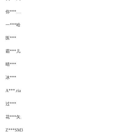
你***....
一***哈
医***
霸***儿
晴***
冰***
A***.ria
过***
花***矢.
Z***SM3