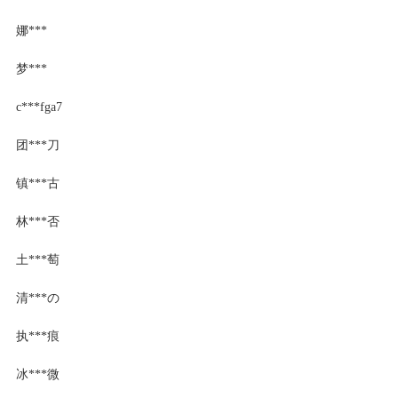
娜***
梦***
c***fga7
团***刀
镇***古
林***否
土***萄
清***の
执***痕
冰***微