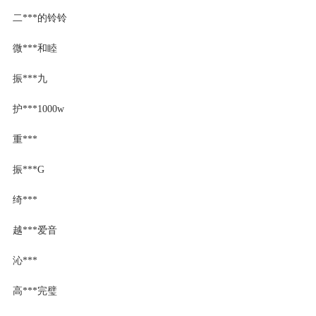
二***的铃铃
微***和睦
振***九
护***1000w
重***
振***G
绮***
越***爱音
沁***
高***完璧