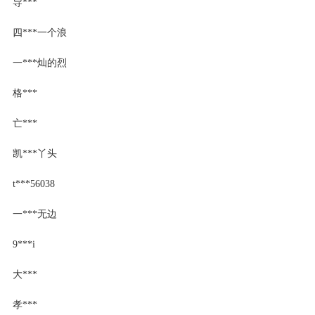
导***
四***一个浪
一***灿的烈
格***
亡***
凯***丫头
t***56038
一***无边
9***i
大***
孝***