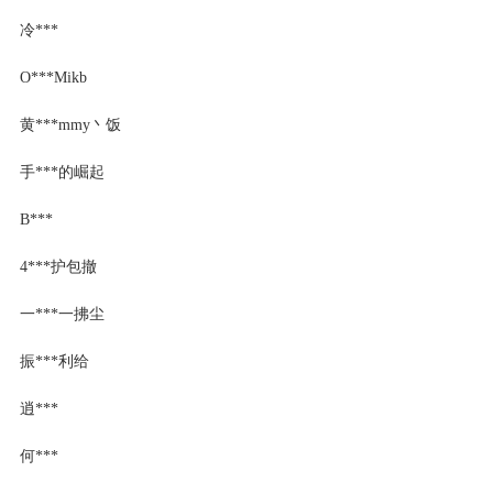
冷***
O***Mikb
黄***mmy丶饭
手***的崛起
B***
4***护包撤
一***一拂尘
振***利给
逍***
何***