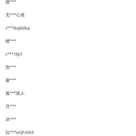
摸***
无***心虎
s***lkajdslkaj
绪***
z***18p3
负***
凝***
孤***抓人
月***
冰***
玩***srQFzS8A