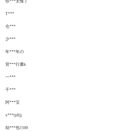
你***太慢了
T***
仓***
少***
年***年の
背***行囊k
一***
千***
阿***宝
x***tjdfjj
劫***包1500