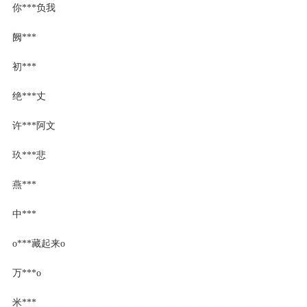
你***负我
阙***
初***
绝***丈
许***阿文
玖***悲
燕***
中***
o***藏起来o
万***o
米***