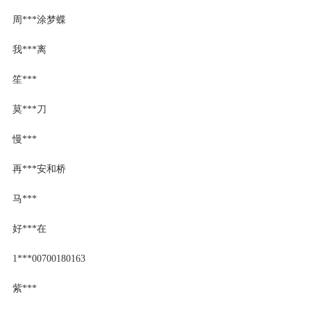
周***涂梦蝶
我***离
笙***
莫***刀
慢***
再***安和桥
马***
好***在
1***00700180163
紫***