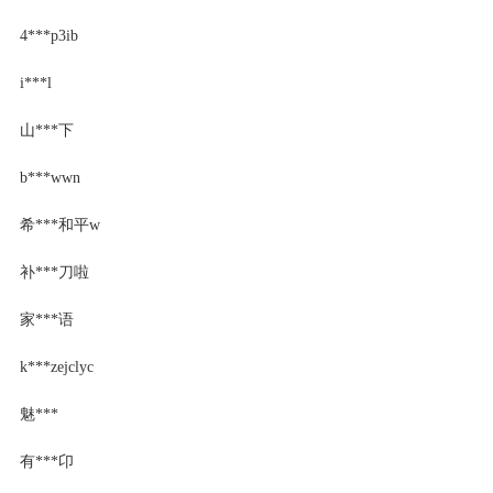
4***p3ib
i***l
山***下
b***wwn
希***和平w
补***刀啦
家***语
k***zejclyc
魅***
有***卬