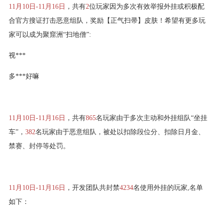
11月10日-11月16日
，共有
2
位玩家因为多次有效举报外挂或积极配
合官方搜证打击恶意组队，奖励【正气扫帚】皮肤！希望有更多玩
家可以成为聚窟洲“扫地僧”:
视***
多***好嘛
11月10日-11月16日
，共有
865
名玩家由于多次主动和外挂组队“坐挂
车”，
382
名玩家由于恶意组队，被处以扣除段位分、扣除日月金、
禁赛、封停等处罚。
11月10日-11月16日
，开发团队共封禁
4234
名使用外挂的玩家,名单
如下：