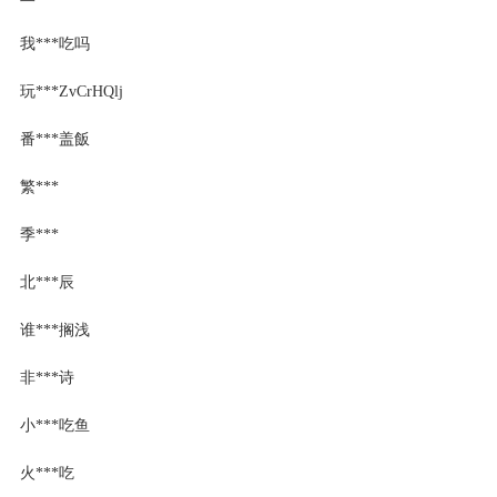
我***吃吗
玩***ZvCrHQlj
番***盖飯
繁***
季***
北***辰
谁***搁浅
非***诗
小***吃鱼
火***吃