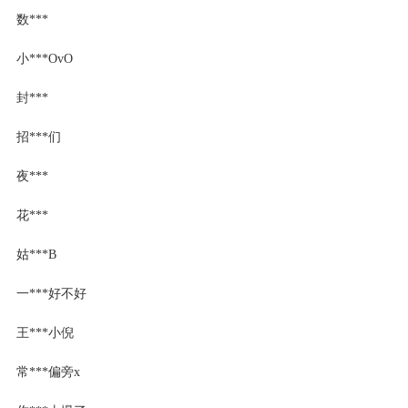
数***
小***OvO
封***
招***们
夜***
花***
姑***B
一***好不好
王***小倪
常***偏旁x