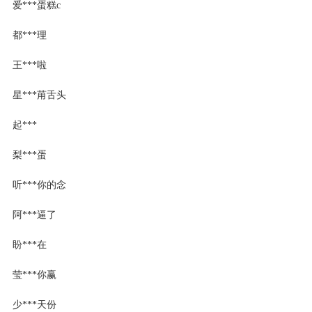
爱***蛋糕c
都***理
王***啦
星***苚舌头
起***
梨***蛋
听***你的念
阿***逼了
盼***在
莹***你赢
少***天份