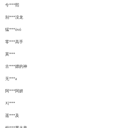
兮***熙
别***没龙
猛***òvó
零***高手
莫***
古***嫖的神
无***a
阿***阿妍
지***
遥***及
炒***黑太衰