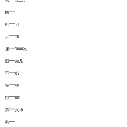
幽***
哈***刀
大***70
痛***3000次
洒***如龙
不***奶
极***师
跑***001
落***灵神
奘***