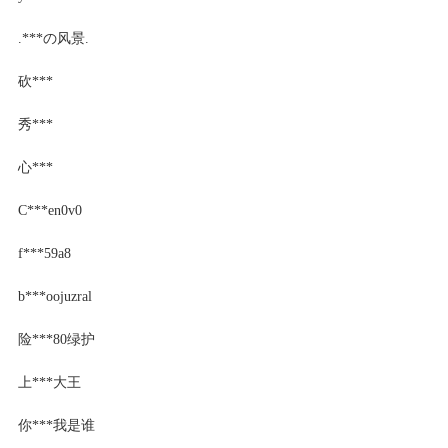
.***の风景.
砍***
秀***
心***
C***en0v0
f***59a8
b***oojuzral
险***80绿护
上***大王
你***我是谁