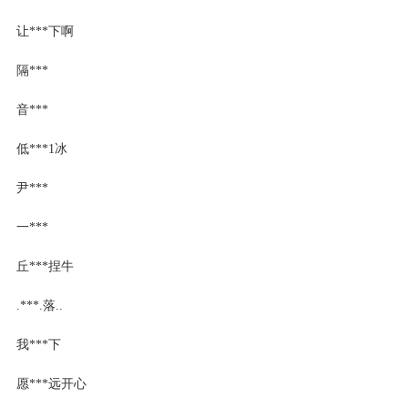
让***下啊
隔***
音***
低***1冰
尹***
一***
丘***捏牛
.***.落..
我***下
愿***远开心