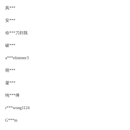
凤***
安***
你***刀归我
破***
a***elistener3
萌***
凝***
纯***傅
r***wong1124
G***m