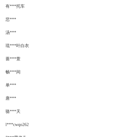
有***托车
悲***
汤***
琉***叶白衣
蔷***萱
畅***间
单***
唐***
骆***天
l***cwqo262