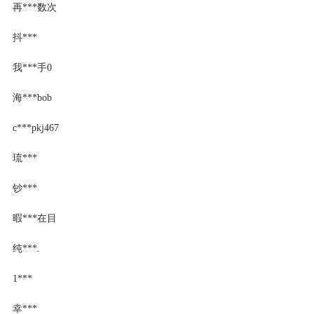
再***数次
抖***
我***手0
海***bob
c***pkj467
琉***
钞***
暇***在目
纯***.
1***
幸***