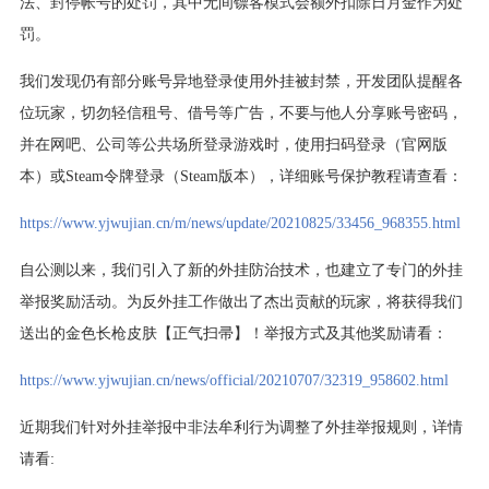
法、封停帐号的处罚，其中无间镖客模式会额外扣除日月金作为处
罚。
我们发现仍有部分账号异地登录使用外挂被封禁，开发团队提醒各
位玩家，切勿轻信租号、借号等广告，不要与他人分享账号密码，
并在网吧、公司等公共场所登录游戏时，使用扫码登录（官网版
本）或Steam令牌登录（Steam版本），详细账号保护教程请查看：
https://www.yjwujian.cn/m/news/update/20210825/33456_968355.html
自公测以来，我们引入了新的外挂防治技术，也建立了专门的外挂
举报奖励活动。为反外挂工作做出了杰出贡献的玩家，将获得我们
送出的金色长枪皮肤【正气扫帚】！举报方式及其他奖励请看：
https://www.yjwujian.cn/news/official/20210707/32319_958602.html
近期我们针对外挂举报中非法牟利行为调整了外挂举报规则，详情
请看: