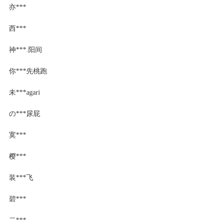
亦***
西***
神***.阳间
你***先桃跑
未***agari
の***尿屁
寞***
樱***
装***飞
碧***
二***