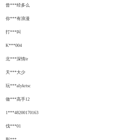
曾***经多么
你***有浪漫
打***叫
K***004
北***深情ir
天***大少
玩***aIykrtsc
做***高手12
1***48200170163
伐***01
影***