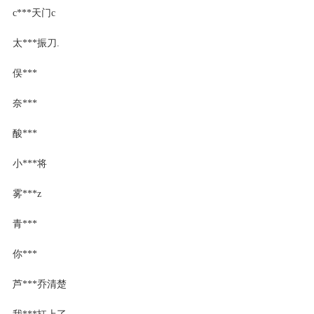
c***天门c
太***振刀.
俣***
奈***
酸***
小***将
雾***z
青***
你***
芦***乔清楚
我***扛上了