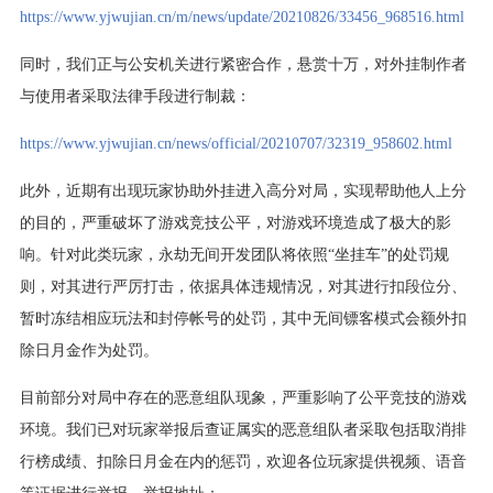
https://www.yjwujian.cn/m/news/update/20210826/33456_968516.html
同时，我们正与公安机关进行紧密合作，悬赏十万，对外挂制作者
与使用者采取法律手段进行制裁：
https://www.yjwujian.cn/news/official/20210707/32319_958602.html
此外，近期有出现玩家协助外挂进入高分对局，实现帮助他人上分
的目的，严重破坏了游戏竞技公平，对游戏环境造成了极大的影
响。针对此类玩家，永劫无间开发团队将依照“坐挂车”的处罚规
则，对其进行严厉打击，依据具体违规情况，对其进行扣段位分、
暂时冻结相应玩法和封停帐号的处罚，其中无间镖客模式会额外扣
除日月金作为处罚。
目前部分对局中存在的恶意组队现象，严重影响了公平竞技的游戏
环境。我们已对玩家举报后查证属实的恶意组队者采取包括取消排
行榜成绩、扣除日月金在内的惩罚，欢迎各位玩家提供视频、语音
等证据进行举报，举报地址：