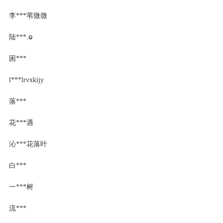
李***苇微微
陆***.ⱺ
困***
l***lrvxkijy
落***
花***遇
沁***花落叶
白***
一***树
流***