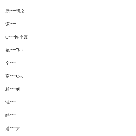
康***琪之
谦***
Q***许个愿
婉***飞丶
辛***
高***Ovo
粉***奶
鸿***
酷***
遥***方