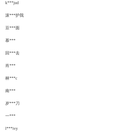
k***jud
滚***护我
豆***面
慕***
回***去
肖***
林***c
南***
岁***刀
一***
l***ivy