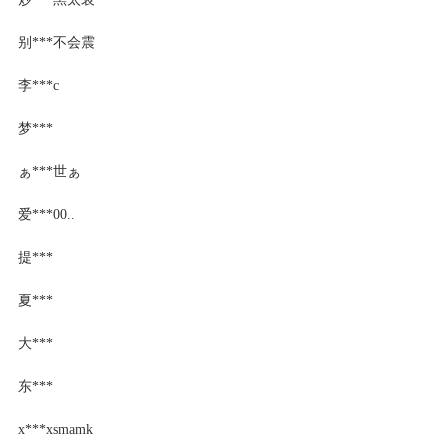
别***不会震
李***c
梦***
ぁ***世ぁ
爱***00..
提***
夏***
大***
东***
x***xsmamk