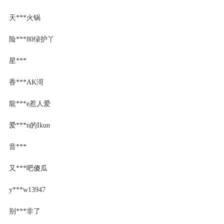
天***火锅
险***80绿护丫
星***
香***AK滒
龍***e惹人爱
爱***n的Ikun
音***
又***吧傻瓜
y***w13947
别***非了