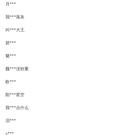
月***
我***落灰
叫***大王.
碧***
魅***
魏***没轻重
欧***
阳***星空
我***点什么
泪***
y***