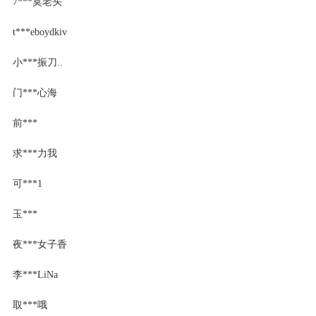
7***寞老头
t***eboydkiv
小***振刀..
门***心海
前***
求***力我
可***1
玉***
夜***女子香
李***LiNa
取***哦