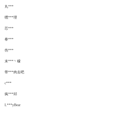
丸***
嘿***理
芯***
拳***
伤***
末***丶檬
带***肉去吧
c***
疯***邱
L***yBear