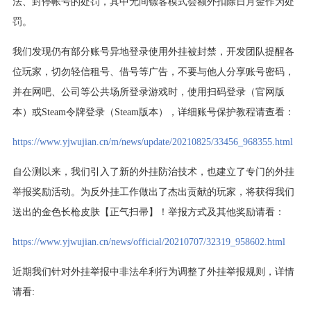
法、封停帐号的处罚，其中无间镖客模式会额外扣除日月金作为处
罚。
我们发现仍有部分账号异地登录使用外挂被封禁，开发团队提醒各
位玩家，切勿轻信租号、借号等广告，不要与他人分享账号密码，
并在网吧、公司等公共场所登录游戏时，使用扫码登录（官网版
本）或Steam令牌登录（Steam版本），详细账号保护教程请查看：
https://www.yjwujian.cn/m/news/update/20210825/33456_968355.html
自公测以来，我们引入了新的外挂防治技术，也建立了专门的外挂
举报奖励活动。为反外挂工作做出了杰出贡献的玩家，将获得我们
送出的金色长枪皮肤【正气扫帚】！举报方式及其他奖励请看：
https://www.yjwujian.cn/news/official/20210707/32319_958602.html
近期我们针对外挂举报中非法牟利行为调整了外挂举报规则，详情
请看: