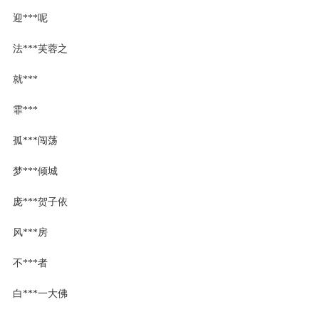
迎***呢
法***芙蓉之
就***
霏***
孤***闯荡
梦***倾城
庞***贺子依
风***房
不***者
白***一大佛