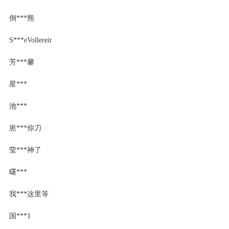
倒***熊
S***eVollereir
芳***馨
星***
池***
崽***你刀
莹***神了
曙***
我***这里等
国***1