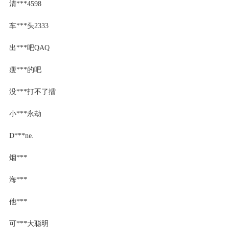
清***4598
车***头2333
出***吧QAQ
瘦***的吧
没***打不了擂
小***永劫
D***ne.
烟***
海***
他***
可***大聪明