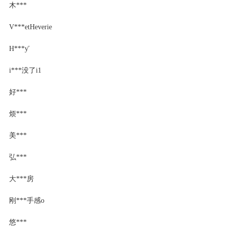
木***
V***etHeverie
Н***ƴ
i***没了i1
好***
烦***
美***
弘***
大***房
刚***手感o
悠***