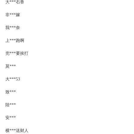
大***石香
非***嫁
我***奈
上***跑啊
兜***要挨打
莫***
大***53
致***
陸***
安***
横***送财人