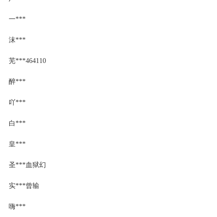
一***
沫***
芜***464110
醉***
吖***
白***
皇***
圣***血狱幻
实***曾输
嗨***