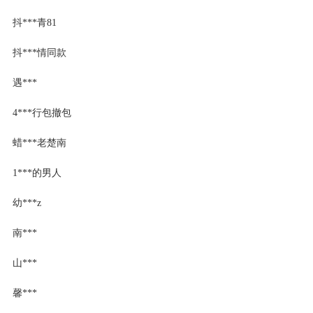
抖***青81
抖***情同款
遇***
4***行包撤包
蜡***老楚南
1***的男人
幼***z
南***
山***
馨***