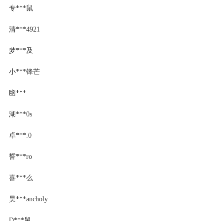
专***鼠
清***4921
梦***及
小***锋芒
幽***
湖***0s
卓***.0
誓***ro
喜***么
昊***ancholy
D***舅