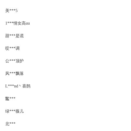
美***5
1***情女高uu
甜***是谎
哎***调
公***顶护
风***飘落
L***nd丶喜鹊
龞***
绿***薇儿
北***