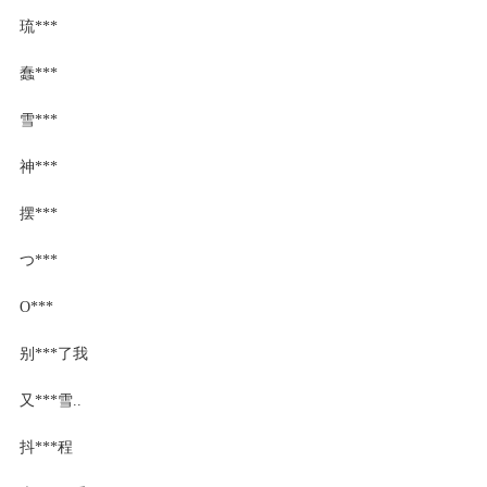
琉***
蠢***
雪***
神***
摆***
つ***
O***
别***了我
又***雪..
抖***程