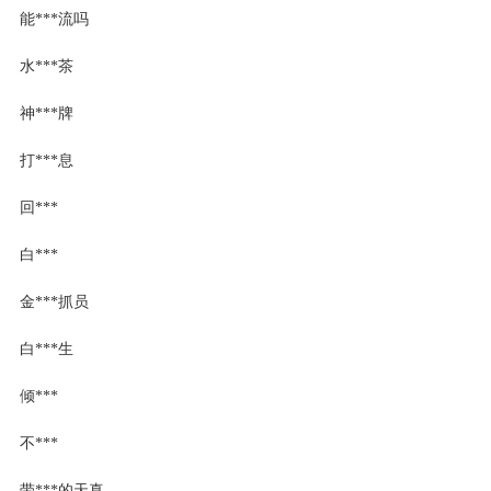
能***流吗
水***茶
神***牌
打***息
回***
白***
金***抓员
白***生
倾***
不***
带***的天真