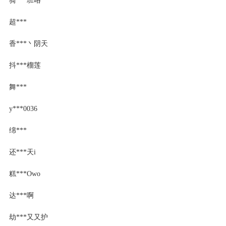
超***
香***丶阴天
抖***榴莲
舞***
y***0036
绵***
还***天i
糕***Owo
达***啊
劫***又又护