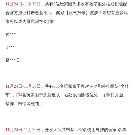
11月24日-11月30日
，共有
3
位玩家因为多次有效举报外挂或积极配
合官方搜证打击恶意组队，奖励【正气扫帚】皮肤！希望有更多玩
家可以成为聚窟洲“扫地僧”:
神***
H***
是***灵
11月24日-11月30日
，共有
850
名玩家由于多次主动和外挂组队“坐挂
车”，
254
名玩家由于恶意组队，被处以扣除段位分、扣除日月金、
禁赛、封停等处罚。
11月24日-11月30日
，开发团队共封禁
2782
名使用外挂的玩家,名单