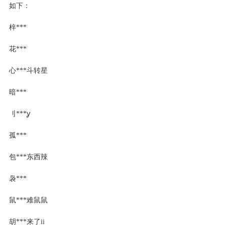
如下：
梓***
花***
心***斗转星
暗***
刂***ỿ
孤***
包***东西辣
袅***
鼠***难鼠鼠
胡***来了ii