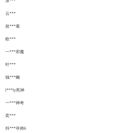
冰***
云***
拾***着
欧***
一***邪魔
叶***
钱***幽
l***ly死神
一***神奇
奕***
抖***夺帅6