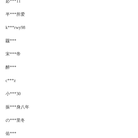
必***11
半***所爱
k***rwy98
龖***
宋***帝
醉***
c***z
小***30
振***身八年
の***里冬
佑***