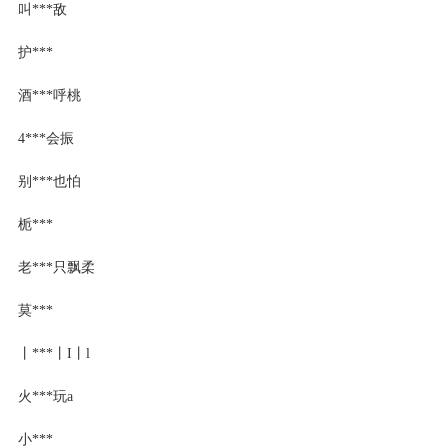
叫***敌
护***
酒***呼桃
4***会振
别***也怕
栀***
老***只飘柔
莫***
丨***丨I丨l
火***玩a
小***