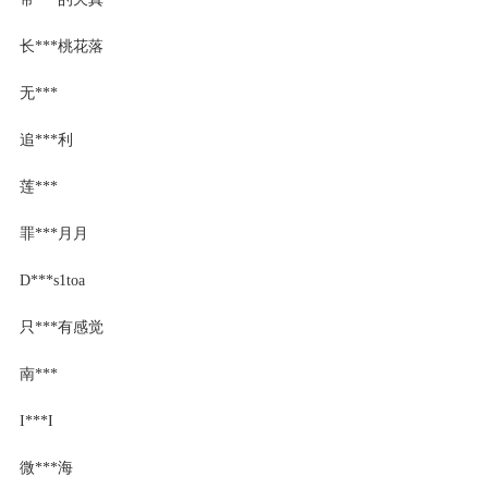
长***桃花落
无***
追***利
莲***
罪***月月
D***s1toa
只***有感觉
南***
I***I
微***海