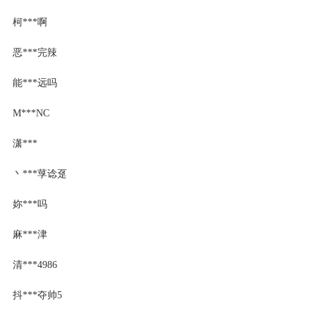
柯***啊
恶***完辣
能***远吗
M***NC
潇***
丶***莩谂趸
妳***吗
麻***津
清***4986
抖***夺帅5