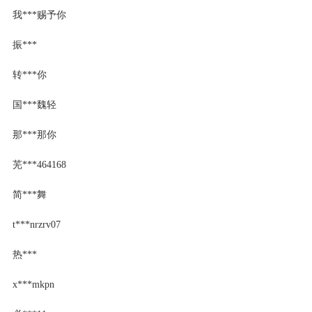
我***赐予你
振***
转***你
国***魏轻
那***那你
芜***464168
简***舞
t***nrzrv07
热***
x***mkpn