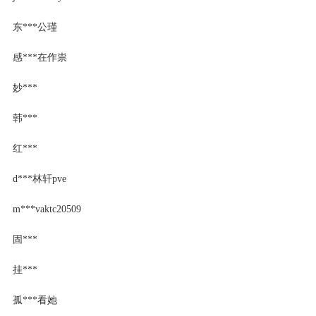
东***公瑾
感***在作祟
妙***
韩***
红***
d***林轩pve
m***vaktc20509
固***
挂***
孤***看她