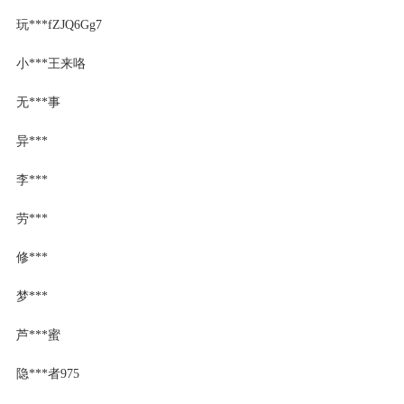
玩***fZJQ6Gg7
小***王来咯
无***事
异***
李***
劳***
修***
梦***
芦***蜜
隐***者975