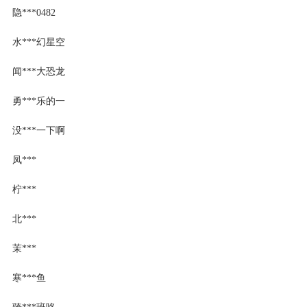
隐***0482
水***幻星空
闻***大恐龙
勇***乐的一
没***一下啊
凤***
柠***
北***
茉***
寒***鱼
骑***班咯