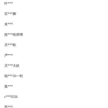
叶***
百***舞
末***
按***哈师傅
月***欧
虍***
灭***大妖
劫***20一时
孤***
c***0326
芦***