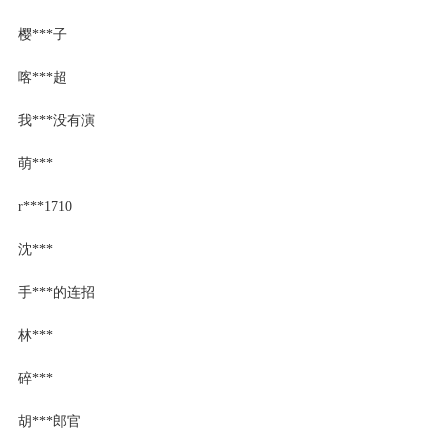
樱***子
喀***超
我***没有演
萌***
r***1710
沈***
手***的连招
林***
碎***
胡***郎官