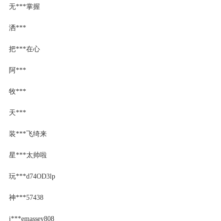
无***掌握
洒***
把***在心
阿***
牧***
天***
装***飞绮来
星***太帅啦
玩***d74OD3lp
神***57438
j***emassey808