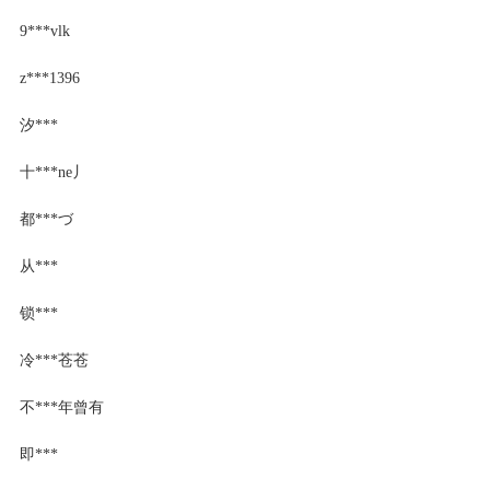
9***vlk
z***1396
汐***
十***ne丿
都***づ
从***
锁***
冷***苍苍
不***年曾有
即***