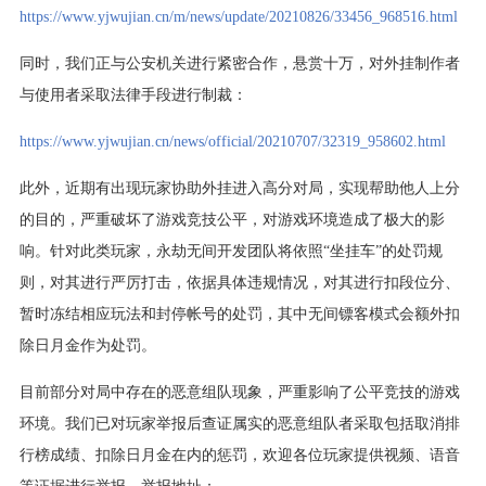
https://www.yjwujian.cn/m/news/update/20210826/33456_968516.html
同时，我们正与公安机关进行紧密合作，悬赏十万，对外挂制作者
与使用者采取法律手段进行制裁：
https://www.yjwujian.cn/news/official/20210707/32319_958602.html
此外，近期有出现玩家协助外挂进入高分对局，实现帮助他人上分
的目的，严重破坏了游戏竞技公平，对游戏环境造成了极大的影
响。针对此类玩家，永劫无间开发团队将依照“坐挂车”的处罚规
则，对其进行严厉打击，依据具体违规情况，对其进行扣段位分、
暂时冻结相应玩法和封停帐号的处罚，其中无间镖客模式会额外扣
除日月金作为处罚。
目前部分对局中存在的恶意组队现象，严重影响了公平竞技的游戏
环境。我们已对玩家举报后查证属实的恶意组队者采取包括取消排
行榜成绩、扣除日月金在内的惩罚，欢迎各位玩家提供视频、语音
等证据进行举报，举报地址：