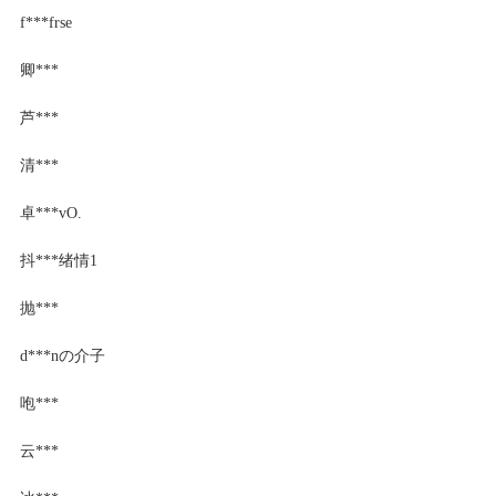
f***frse
卿***
芦***
清***
卓***vO.
抖***绪情1
抛***
d***nの介子
咆***
云***