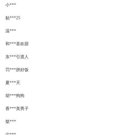
小***
贴***25
温***
和***喜欢甜
东***引渡人
罚***拼好饭
夏***天
胡***狗狗
香***美男子
桀***
尘***