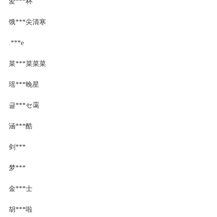
爱***杯
饿***尖清寒
.***e
菜***菜菜菜
瑶***晚星
글***セ霭
涵***酷
剑***
梦***
金***士
胡***啦