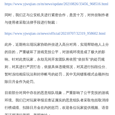
https://www.yjwujian.cn/m/news/update/20210826/33456_968516.html
同时，我们正与公安机关进行紧密合作，悬赏十万，对外挂制作者
与使用者采取法律手段进行制裁：
https://www.yjwujian.cn/news/official/20210707/32319_958602.html
此外，近期有出现玩家协助外挂进入高分对局，实现帮助他人上分
的目的，严重破坏了游戏竞技公平，对游戏环境造成了极大的影
响。针对此类玩家，永劫无间开发团队将依照“坐挂车”的处罚规
则，对其进行严厉打击，依据具体违规情况，对其进行扣段位分、
暂时冻结相应玩法和封停帐号的处罚，其中无间镖客模式会额外扣
除日月金作为处罚。
目前部分对局中存在的恶意组队现象，严重影响了公平竞技的游戏
环境。我们已对玩家举报后查证属实的恶意组队者采取包括取消排
行榜成绩、扣除日月金在内的惩罚，欢迎各位玩家提供视频、语音
等证据进行举报，举报地址：