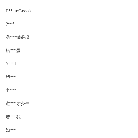
T***usCascade
P***.
浩***懒得起
拓***蛋
0***1
烈***
半***
逆***才少年
若***我
如***