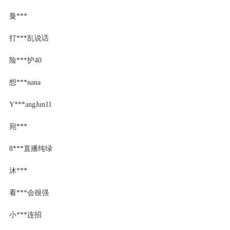
曼***
打***乱说话
险***护40
想***nana
Y***angJun11
宛***
8***直播纯绿
沐***
看***会很强
小***连招