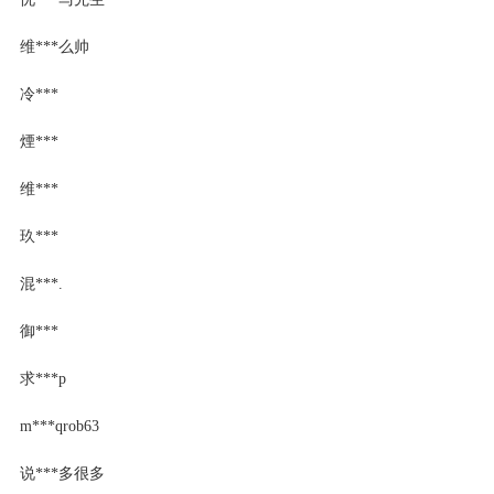
维***么帅
冷***
煙***
维***
玖***
混***.
御***
求***p
m***qrob63
说***多很多