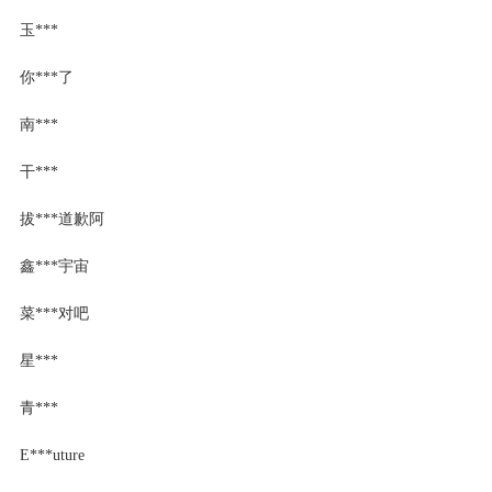
玉***
你***了
南***
干***
拔***道歉阿
鑫***宇宙
菜***对吧
星***
青***
E***uture