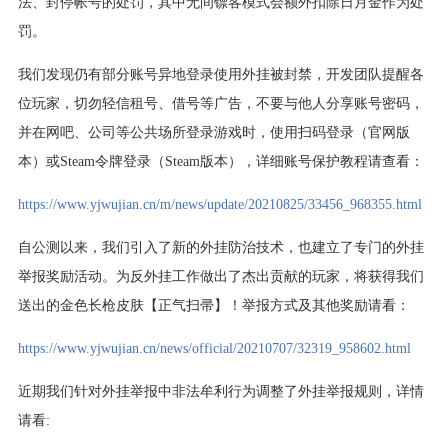
法、封停帐号的处罚，其中无间镖客模式会额外扣除日月金作为处
罚。
我们发现仍有部分账号异地登录使用外挂被封禁，开发团队提醒各
位玩家，切勿轻信租号、借号等广告，不要与他人分享账号密码，
并在网吧、公司等公共场所登录游戏时，使用扫码登录（官网版
本）或Steam令牌登录（Steam版本），详细账号保护教程请查看：
https://www.yjwujian.cn/m/news/update/20210825/33456_968355.html
自公测以来，我们引入了新的外挂防治技术，也建立了专门的外挂
举报奖励活动。为反外挂工作做出了杰出贡献的玩家，将获得我们
送出的金色长枪皮肤【正气扫帚】！举报方式及其他奖励请看：
https://www.yjwujian.cn/news/official/20210707/32319_958602.html
近期我们针对外挂举报中非法牟利行为调整了外挂举报规则，详情
请看: