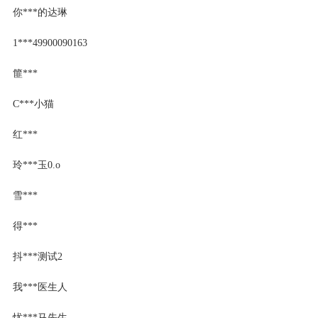
你***的达琳
1***49900090163
篚***
C***小猫
红***
玲***玉0.o
雪***
得***
抖***测试2
我***医生人
忧***马先生