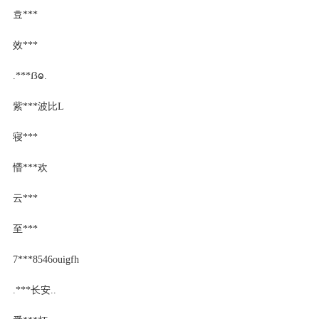
효***
效***
.***ẞⱺ.
紫***波比L
寝***
懵***欢
云***
至***
7***8546ouigfh
.***长安..