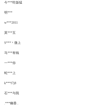
今***吃饭猛
明***
w***2011
莫***五
S***丶微上
马***有钱
一***你
蛇***上
k***f7j8
石***与我
.***幽香..