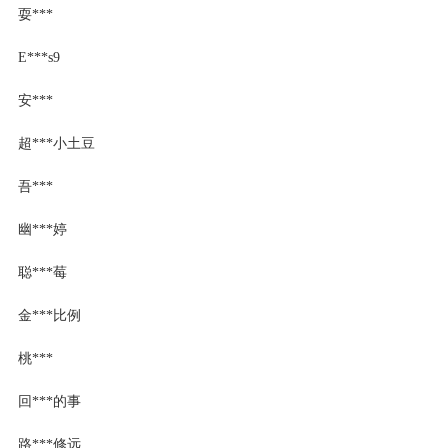
耍***
E***s9
安***
超***小土豆
吾***
幽***婷
聪***莓
金***比例
桃***
回***的事
路***修远