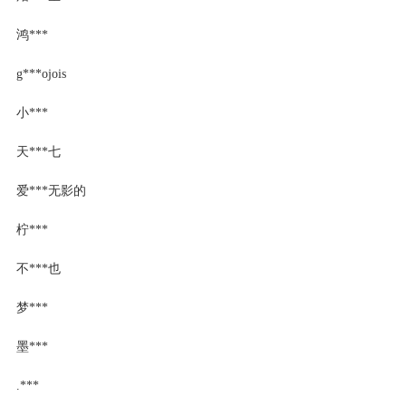
鸿***
g***ojois
小***
天***七
爱***无影的
柠***
不***也
梦***
墨***
.***