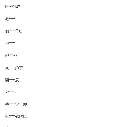
l***9147
欲***
做***子C
漫***
F***67
元***奶茶
西***辰
ぐ***
香***灾年99
麻***你吃吗