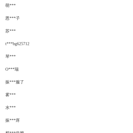
萌***
恩***子
苏***
t***bg625712
琴***
O***瑞
振***服了
雾***
水***
振***庝
想***依赖