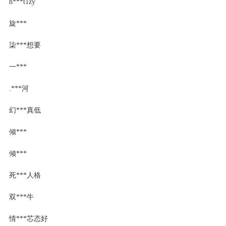
h***t1zy
旋***
柒***想要
一***
.***河
幻***真低
倾***
倾***
死***人格
双***牛
情***芯态好