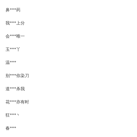
鼻***药
我***上分
会***唯一
玉***丫
温***
别***你染刀
道***杀我
花***亦有时
狂***丶
春***