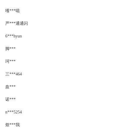
嚄***噫
严***通通闪
6***hyun
脚***
珂***
三***464
血***
诺***
n***5254
烦***我