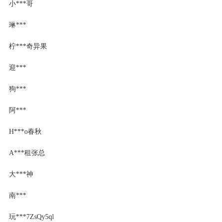
小***哥
琳***
柠***奇异果
迎***
狗***
阿***
H***o春秋
A***租张总
大***神
南***
玩***7ZsQy5ql