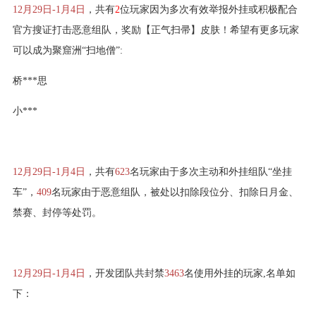
12月29日-1月4日
，共有
2
位玩家因为多次有效举报外挂或积极配合
官方搜证打击恶意组队，奖励【正气扫帚】皮肤！希望有更多玩家
可以成为聚窟洲“扫地僧”:
桥***思
小***
12月29日-1月4日
，共有
623
名玩家由于多次主动和外挂组队“坐挂
车”，
409
名玩家由于恶意组队，被处以扣除段位分、扣除日月金、
禁赛、封停等处罚。
12月29日-1月4日
，开发团队共封禁
3463
名使用外挂的玩家,名单如
下：