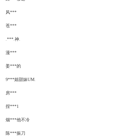
风***
苍***
.***.神.
漫***
姜***的
9***姐甜妹UM.
房***
捏***1
烟***他不冷
陈***振刀