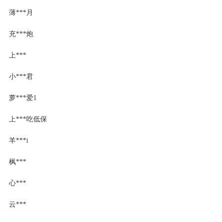
薄***月
充***炮
上***
小***君
萝***爱1
上***吃低保
羊***i
枫***
心***
云***