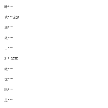
叶***
就***么滴
满***
微***
日***
2***37车
微***
惊***
玩***
是***