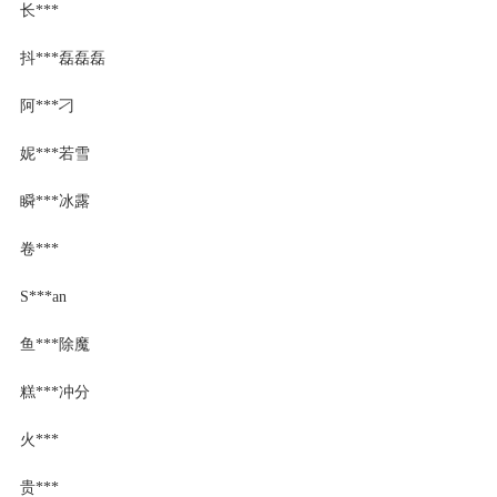
长***
抖***磊磊磊
阿***刁
妮***若雪
瞬***冰露
卷***
S***an
鱼***除魔
糕***冲分
火***
贵***