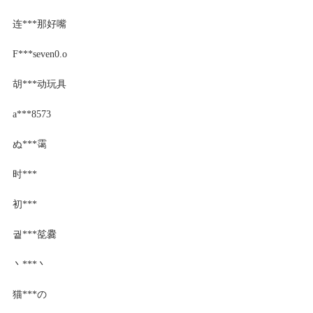
连***那好嘴
F***seven0.o
胡***动玩具
a***8573
ぬ***霭
时***
初***
궡***旕爨
丶***丶
猫***の