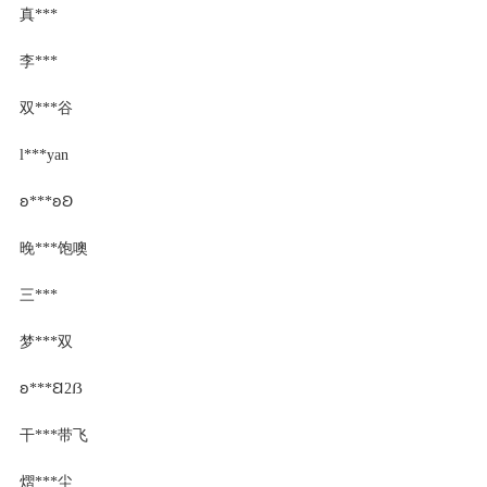
真***
李***
双***谷
l***yan
ꞝ***ꞝꞜ
晚***饱噢
三***
梦***双
ꞝ***Ꞛ2ẞ
干***带飞
熠***尘