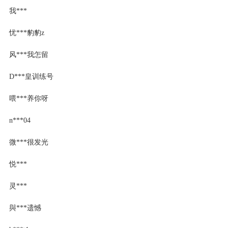
我***
忧***豹豹z
风***我怎留
D***皇训练号
喂***养你呀
n***04
微***很发光
悦***
灵***
與***遗憾