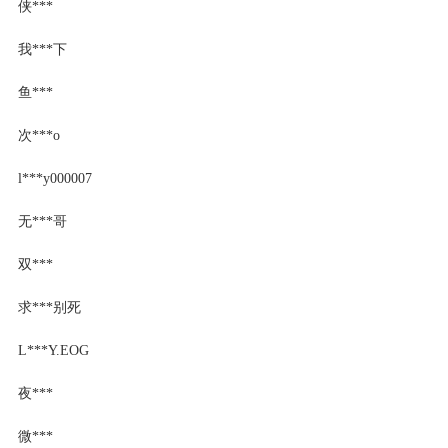
侠***
我***下
鱼***
次***o
l***y000007
无***哥
双***
求***别死
L***Y.EOG
夜***
微***