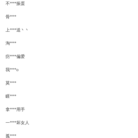
不***振蛋
骨***
上***送丶丶
淘***
疠***偏爱
我***o
莫***
睚***
拿***用手
一***坏女人
孤***