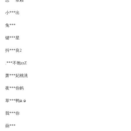
小***出
兔***
键***星
抖***良2
.***不饱zzZ
萧***妃桃洮
夜***你蚂
草***鸭ⱺ.ⱺ
我***你
蒳***