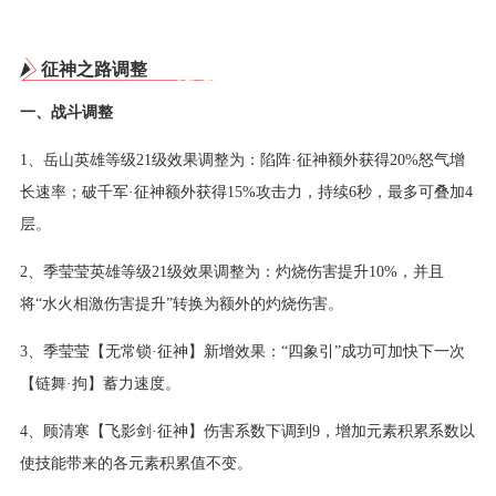
征神之路调整
一、战斗调整
1、岳山英雄等级21级效果调整为：陷阵·征神额外获得20%怒气增
长速率；破千军·征神额外获得15%攻击力，持续6秒，最多可叠加4
层。
2、季莹莹英雄等级21级效果调整为：灼烧伤害提升10%，并且
将“水火相激伤害提升”转换为额外的灼烧伤害。
3、季莹莹【无常锁·征神】新增效果：“四象引”成功可加快下一次
【链舞·拘】蓄力速度。
4、顾清寒【飞影剑·征神】伤害系数下调到9，增加元素积累系数以
使技能带来的各元素积累值不变。