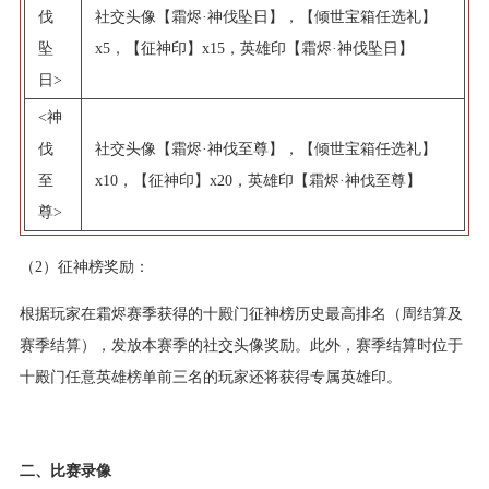
伐
社交头像【霜烬·神伐坠日】，【倾世宝箱任选礼】
坠
x5，【征神印】x15，英雄印【霜烬·神伐坠日】
日>
<神
伐
社交头像【霜烬·神伐至尊】，【倾世宝箱任选礼】
至
x10，【征神印】x20，英雄印【霜烬·神伐至尊】
尊>
（2）征神榜奖励：
根据玩家在霜烬赛季获得的十殿门征神榜历史最高排名（周结算及
赛季结算），发放本赛季的社交头像奖励。此外，赛季结算时位于
十殿门任意英雄榜单前三名的玩家还将获得专属英雄印。
二、比赛录像