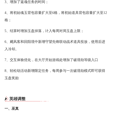
3、增加了返魂任务的时间；
4、将初始魂玉背包容量扩大至6格，将初始道具背包容量扩大至12
格；
5、结算时增加玉盘掉落，计入每周对局玉盘上限；
6、飓风客和回阳境中新增守望先锋联动战术道具投放，使用后进
入冷却。
7、交互体验优化，在大厅开始游戏处增加了破境劫等级入口
8、轻松劫活动新增限定任务，每周参与一次破境劫模式即可获得
玉盘奖励
英雄调整
一、巫真