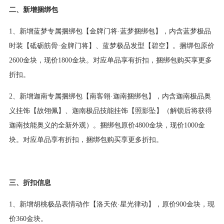
二、新增捆绑包
1、新增蓝梦专属捆绑包【金牌门将·蓝梦捆绑包】，内含蓝梦极品
时装【砥砺筋骨·金牌门将】、蓝梦极品发型【碧空】。捆绑包原价
2600金块，现价1800金块。对应单品享有折扣，捆绑包购买享更多
折扣。
2、新增迦南专属捆绑包【南客翎·迦南捆绑包】，内含迦南极品奥
义挂饰【故翎佩】、迦南极品技能挂饰【照影坠】（解锁后将获得
迦南技能奥义的全新外观）。捆绑包原价4800金块，现价1000金
块。对应单品享有折扣，捆绑包购买享更多折扣。
三、折扣信息
1、新增胡桃极品表情动作【洛天依·星光律动】，原价900金块，现
价360金块。