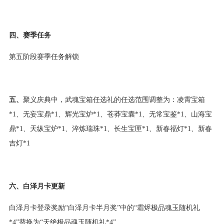
四、赛季任务
第五阶段赛季任务解锁
五、
聚义庆典中，武魂宝箱任选礼的任选范围调整为：凌霄宝箱
*1、无妄宝鼎*1、辉光宝炉*1、苍莽宝囊*1、无常宝鉴*1、山海宝
鼎*1、天纵宝炉*1、淬炼瑞珠*1、长生宝匣*1、新春福灯*1、新春
吉灯*1
六、白泽月卡更新
白泽月卡登录奖励“白泽月卡半月奖”中的“霜烬极品魂玉随机礼
*4”替换为“天绝极品魂玉随机礼*4”