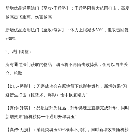
新增优品通用法门【至攻•千斤坠】：千斤坠附带大范围打击，高度
越高击飞距离、伤害越高
新增优品通用法门【至攻•修罗】：体力上限减少50%，但攻击回复
+30%
2、法门调整：
所有通过法门获取的物品、魂玉将不再随击败掉落，但可以自由丢
弃、拾取
【幻步•烬影】：闪避成功会在原地留下残影并爆炸，新增效果“闪
避衍生打击（惊蛰术、烬影）命中恢复精力”
【真传•升满】：品质提升为优品，升华类魂玉直接完成升华，同时
新增效果”随机获得一个通用升华魂玉“
【真传•无损】：消耗类魂玉60%概率不消耗，同时新增效果随机获