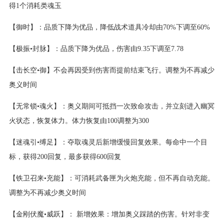
得1个消耗类魂玉
【御时】：品质下降为优品，降低战术道具冷却由70%下调至60%
【极振•封脉】：品质下降为优品，伤害由9.35下调至7.78
【击长空•御】不会再因受到伤害而提前结束飞行。调整为不再减少
奥义时间
【无常锁•魂火】：奥义期间可抵挡一次致命攻击，并立刻进入幽冥
火状态，恢复体力。体力恢复由100调整为300
【迷魂引•缚足】：夺取魂灵后新增缓慢回复效果。每命中一个目
标，获得200回复，最多获得600回复
【铁卫召来•充能】：可消耗武备匣为火炮充能，但不再自动充能。
调整为不再减少奥义时间
【金刚伏魔•威跃】： 新增效果：增加奥义踩踏的伤害。针对非变