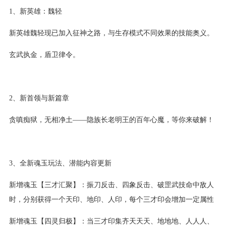
1、新英雄：魏轻
新英雄魏轻现已加入征神之路，与生存模式不同效果的技能奥义。
玄武执金，盾卫律令。
2、新首领与新篇章
贪嗔痴狱，无相净土——隐族长老明王的百年心魔，等你来破解！
3、全新魂玉玩法、潜能内容更新
新增魂玉【三才汇聚】：振刀反击、四象反击、破罡武技命中敌人
时，分别获得一个天印、地印、人印，每个三才印会增加一定属性
新增魂玉【四灵归极】：当三才印集齐天天天、地地地、人人人、