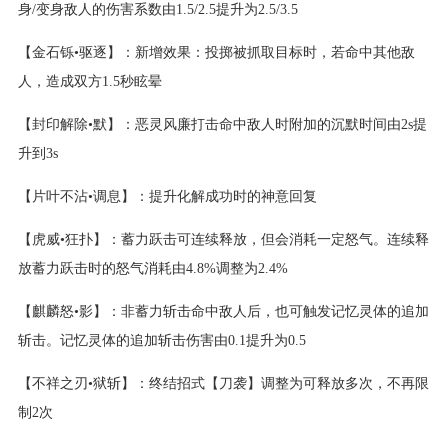
身/变身敌人的伤害系数由1.5/2.5提升为2.5/3.5
【金石铄•驱逐】：新增效果：投掷被抓取目标时，若命中其他敌
人，造成双方1.5秒眩晕
【封印解除•默】：恶灵风廉打击命中敌人时附加的沉默时间由2s提
升到3s
【片叶不沾•调息】：提升化解成功时的神意回复
【虎威•狂扑】：蓄力跃击可连续释放，但会消耗一定怒气。连续释
放蓄力跃击时的怒气消耗由4.8%调整为2.4%
【麒麟怒•影】：非蓄力斩击命中敌人后，也可触发记忆灵体的追加
斩击。记忆灵体的追加斩击伤害由0.1提升为0.5
【不祥之刃•狱斩】：终结招式【刀袭】调整为可释放多次，不再限
制2次