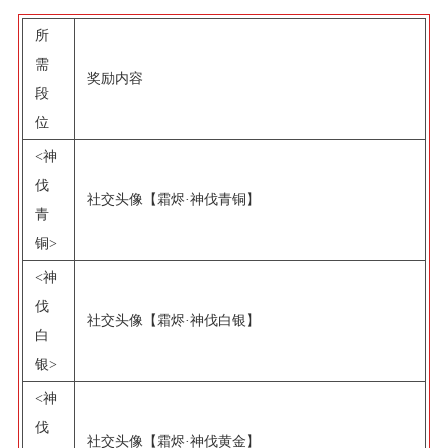
所
需
奖励内容
段
位
<神
伐
社交头像【霜烬·神伐青铜】
青
铜>
<神
伐
社交头像【霜烬·神伐白银】
白
银>
<神
伐
社交头像【霜烬·神伐黄金】