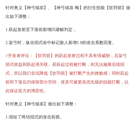
针对奥义【神弓镇祟】、【神弓镇祟·晦】的衍生技能【饮羽箭】做
出如下调整：
1.跃起发射至下落前新增闪避帧判定 。
2.架弓时，纵击招式命中标记敌人新增1.0的攻击系数回复。
//开发者评论：【饮羽箭】的跃起发射过程不具有强威胁，且架弓
招式收益和跃起强关联。若跃起过程被打断，则无法施展后续招
式，所以我们尝试降低【饮羽箭】被打断产生的挫败感；同时跃起
前和下落后仍保留部分空间，使其可被更高优先级的技能打断，以
此保证双方的博弈性。
针对奥义【神弓镇祟】做出如下调整：
1.缩短了终结招式的攻击前摇。