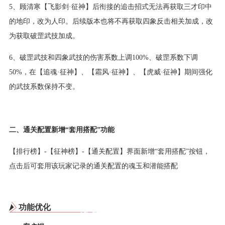
5、顾清寒【飞影剑·征神】后衔接的追击招式无法再获取三才印中
的地印，改为人印。后续版本也将不再获取四象反击相关加成，改
为获取破罡武技加成。
6、破罡武技和四象武技的伤害系数上调100%、破罡系数下调
50%，在【追魂·征神】、【霜风·征神】、【虎威·征神】期间强化
的武技系数保持不变。
二、通关配置新增“套用搭配”功能
【排行榜】-【征神榜】-【通关配置】界面新增“套用搭配”按钮，
点击后可套用该玩家记录的通关配置的魂玉和潜能搭配
功能优化