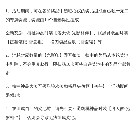
1、活动期间，可在各阶奖品中选取心仪的奖品组成自己独一无二
的专属奖池，奖池由10个自选奖励组成
全新奖励：胡桃神品时装【洛天依·光影相伴】、张起灵极品时装
【盗墓笔记·雪云袍】、横刀极品皮肤【雪鸾谣】等
2、消耗对应数量的【光影印】即可抽奖，抽中的奖品从本轮奖池
中剔除，不会重复获得，即抽满10次可将自选奖池中的奖品全部带
走
3、抽中神品大奖可领取轮次奖励极品头像框【初芒】，活动期间
限领1次
4、在组成自己的奖池前，请先不要互通胡桃神品时装【洛天依·光
影相伴】，否则会导致无法组成奖池。