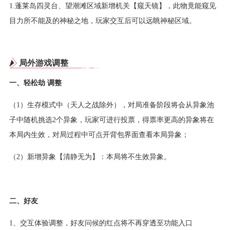
1.蓬莱岛四灵台、望潮滩区域新增机关【窥天镜】，此物竟能窥见
目力所不能及的神秘之地，玩家交互后可以远眺神秘区域。
局外游戏调整
一、轻松劫 调整
（1）生存模式中（天人之战除外），对局准备阶段将会从异象池
子中随机挑选2个异象，玩家可进行投票，得票率更高的异象将在
本局内生效，对局过程中可点开背包界面查看本局异象；
（2）新增异象【清静无为】：本局将不生效异象。
二、好友
1、交互体验调整，好友问候的红点将不再穿透至功能入口