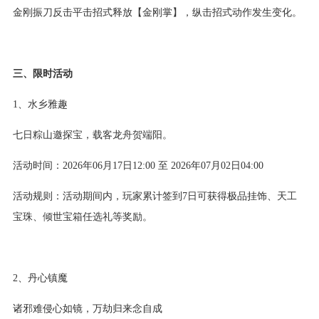
金刚振刀反击平击招式释放【金刚掌】，纵击招式动作发生变化。
三、限时活动
1、水乡雅趣
七日粽山邀探宝，载客龙舟贺端阳。
活动时间：2026年06月17日12:00 至 2026年07月02日04:00
活动规则：活动期间内，玩家累计签到7日可获得极品挂饰、天工
宝珠、倾世宝箱任选礼等奖励。
2、丹心镇魔
诸邪难侵心如镜，万劫归来念自成