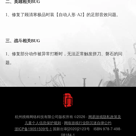
二、英雄相关BUG
1、修复了顾清寒极品时装【自动人形·A2】的足部音效问题。
三、战斗相关BUG
1、修复部分动作被异常打断时，无法正常触发拼刀、磐石的问
题。
杭州残锋网络科技有限公司版权所有
©2026
-
网易游戏隐私政策及
儿童个人信息保护规则
-
网络游戏行业防沉迷自律公约
浙ICP备19051509号-1
国新出审[2020]2123号 ISBN 978-7-498-
08184-1