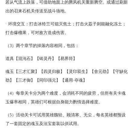
若从气流上跌落，可借助地面上的腾风机关重新腾空。或通过刷新
出的召来石机关传送至战斗场地。
· 环境交互：打击冰铃兰可熄灭焦土；打击火荔子则能融化冻土；
打击爆榴果，可对敌方造成伤害。
（3）两个章节的掉落内容相同，包括：
道具【混沌石】【铸灵丹】【易界符】
魂玉【三才汇聚】【四灵归极】【灵印双生】【舍元劲】【守缺化
劲】【三才御】【同印强元】【通用·夺魂】
（4）每章关卡分为两个难度，会消耗不同的疲劳，但所有关卡魂
玉爆率相同，英雄们可根据自身能力酌情选择难度。
（5）活动关卡可试用英雄魏轻、顾清寒、无尘，每名英雄都预设
了一套固定的魂玉及法宝套装以供试用。