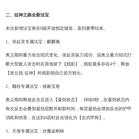
二、征神之路全新法宝
本次新增法宝将在0级开放指定锻造，直到赛季结束。
1、张起灵专属法宝：麒麟佩
奥义期间蓄力攻击招式变化。张起灵振刀成功、或奥义蓄力招式打
断大型敌人攻击时在原地留下【残影】，残影最多存在4个，释放
【发丘指·征神】时残影朝自己前方斩出。
2、魏轻专属法宝：镇敕宝卷
奥义期间释放反击后进入【凝劲状态】，持续8秒，在凝劲状态内
每次反击会叠加凝劲层数并刷新时间，每层凝劲会增加反击的护甲
消耗和伤害，在达到4层时反击强化为【玄武甲阵】。
3、天海专属法宝：伏魔金刚钵