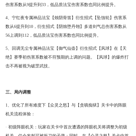
伤害系数从9提升到33，低品质法宝伤害系数也同比例提升。
4、宁红夜专属神品法宝【烛阴骨笛】衍生招式【坠蚀轮】伤害系
数从6提升到10，衍生招式【阴烛堕丹翎】多道剑气总伤害系数从
56上调到112，低品质法宝伤害系数也同比例提升。
5、回调无尘专属神品法宝【御气仙壶】衍生招式【风球】在【天
绝】赛季初伤害系数被不符预期的上调的问题。【风球】的爆炸打
击不再被视为破罡武技。
三、局内调整
1、优化了所有难度下【众灵之怒】与【贪嗔痴狱】关卡中的阵眼
机关流程体验：
· 初级阵眼机关：玩家在关卡中首次遭遇的阵眼机关将调整为初级
机关，仅会发射可被振刀的子弹；同时，在【众灵之怒】关卡中首